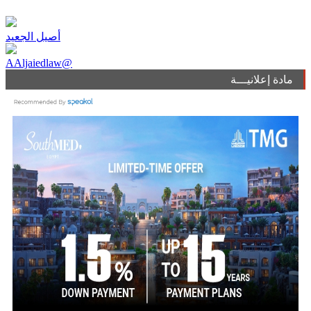
أصيل الجعيد
AAljaiedlaw@
مادة إعلانيـــة