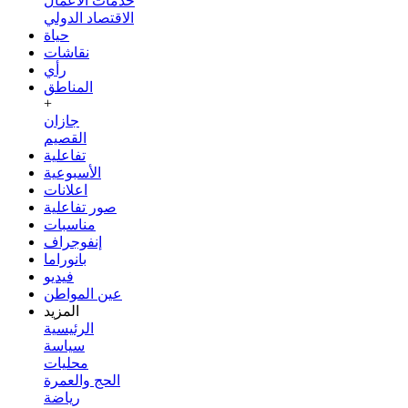
خدمات الأعمال
الاقتصاد الدولي
حياة
نقاشات
رأي
المناطق
+
جازان
القصيم
تفاعلية
الأسبوعية
اعلانات
صور تفاعلية
مناسبات
إنفوجراف
بانوراما
فيديو
عين المواطن
المزيد
الرئيسية
سياسة
محليات
الحج والعمرة
رياضة