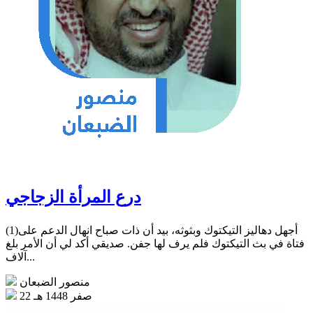
درع المرأة الزجاجي
(1)أجهل دهاليز التيكتوك وبثوثه، بيد أن ذات صباح انهال الدعم على
فتاة في بث التيكتوك فلم يرف لها جفن. صديقي أكد لي أن الأمر بلغ
آلاف...
منصور الضبعان
22 صفر 1448 هـ