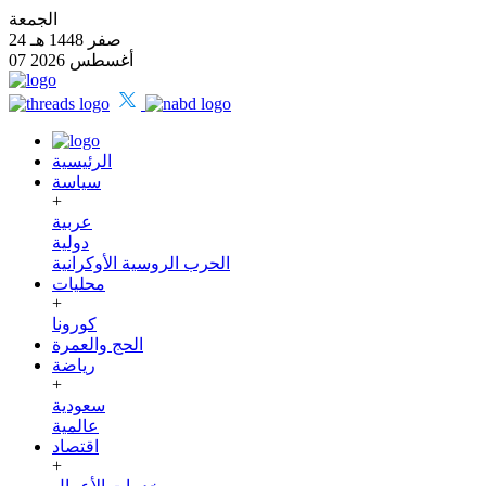
الجمعة
24 صفر 1448 هـ
07 أغسطس 2026
الرئيسية
سياسة
+
عربية
دولية
الحرب الروسية الأوكرانية
محليات
+
كورونا
الحج والعمرة
رياضة
+
سعودية
عالمية
اقتصاد
+