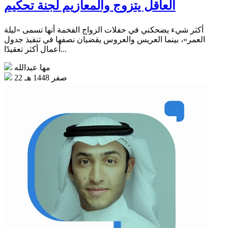
العاقل يتزوج والمعازيم لجنة تحكيم
أكثر شيء يضحكني في حفلات الزواج الفخمة أنها تسمى «ليلة
العمر»، بينما العريس والعروس يقضيان نصفها في تنفيذ جدول
أعمال أكثر تعقيدًا...
مها عبدالله
22 صفر 1448 هـ