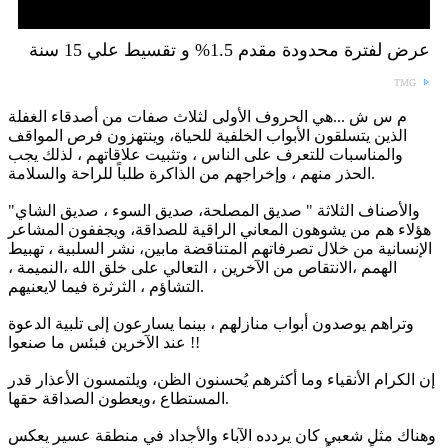
عرض لفترة محدودة مقدم 1.5% و تقسيط علي 15 سنة
TMG
م س ش ...هي الحروف الأولى لثلاث صفات من أصدقاء الغفلة
الذين يتسلقون الأبواب الخلفية للحياة، وينتهزون فرص المواقف
والمناسبات للتعرف على الناس ، وتثبيت علاقاتهم ، لذلك يجب
الحذر منهم ، وإخراجهم من الذاكرة طلباً للراحة والسلامة.
والأصناف الثلاثة " صديق المصلحة، صديق السوء ، صديق الشاي"
هؤلاء هم من يشوهون المعاني الراقية للصداقة، ويجففون المشاعر
الإنسانية من خلال تصرفاتهم المتناقضة مابين، نشر السلبية ، تهبيط
الهمم ،الانتقاص من الآخرين ، التعالي على خلق الله ،النميمة ،
التشاؤم ، الثرثرة فيما لايعنيهم.
وتراهم يوصدون أبواب منازلهم ، بينما يسارعون إلى تلبية الدعوة
عند الآخرين فبئس ما صنعوا !!
إن الكرام الأنقياء وما أكثرهم يُحسنون الظن، ويلتمسون الأعذار قدر
المستطاع ،ويعطون الصداقة حقها.
وهناك مثل شعبي كان يردده الآباء والأجداد في منطقة عسير يعكس