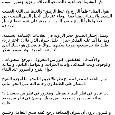
قيماً وشيماً اجتماعية خالدة نحو الصداقة وتعزيز جسور المودة.
يقول المثل" ظمأ الزرع ولا غيظ الرفيق" والغيظ في اللغة الغضب
الشديد والاستياء ، وهنا قمة الوفاء عند ذلك الجيل النقي الطيب حين
فضلوا ظمأ الزرع مصدر القوت والرزق على عدم انقطاع حبل
الصداقة.
ويمثل اختيار الصديق حجر الزاوية في العلاقات الإنسانية السليمة،
وهذا ما أكد عليه المفكر جبران خليل جبران الذي قال : "اختر نزلاء
قلبك فلاأحد سيدفع ضريبة سكنهم سواك فالصديق هو حقلك الذي
تزرعه بالمحبة ، وتحصده بالشكر".
و الأصدقاء الحقيقيون كنوز من المعروف ، ورفع المعنويات ،
والوقوف وقت الشدائد ، وإقالة العثرات، والتواصل الدائم ، وإشاعة
أجواء الفرح والسرور عند اللقاء.
ومن الحصافة معرفة نتائج نظرةالآخرين لنا وفق ما أوجزه الشيخ
المفكر علي الطنطاوي رحمه الله على النحو التالي:
"أنت عادي في نظر الذي لا يعرفك، ومغرور في نظر من يحسدك ،
ورائع لمن يفهمك، ومميز لمن يحبك، وسيئ في نظر من يحقد
عليك."
و كثيرون يرون أن ميزان الصداقة يرجح كفته صدق التعامل وحُسن