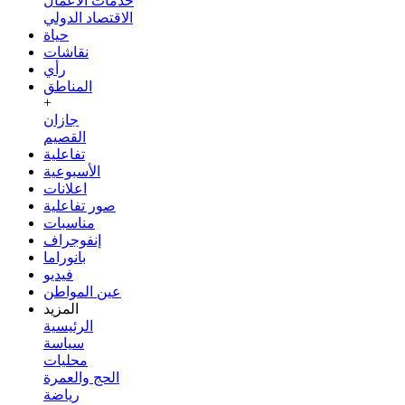
خدمات الأعمال
الاقتصاد الدولي
حياة
نقاشات
رأي
المناطق
+
جازان
القصيم
تفاعلية
الأسبوعية
اعلانات
صور تفاعلية
مناسبات
إنفوجراف
بانوراما
فيديو
عين المواطن
المزيد
الرئيسية
سياسة
محليات
الحج والعمرة
رياضة