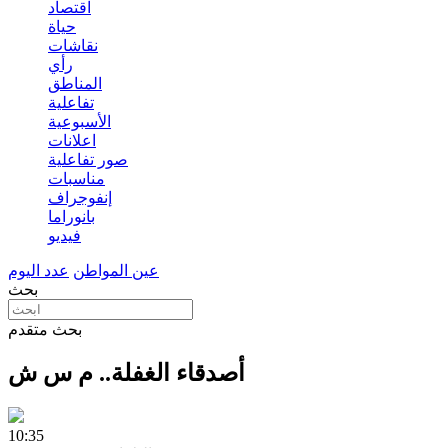
اقتصاد
حياة
نقاشات
رأي
المناطق
تفاعلية
الأسبوعية
اعلانات
صور تفاعلية
مناسبات
إنفوجراف
بانوراما
فيديو
عين المواطن
عدد اليوم
بحث
بحث متقدم
أصدقاء الغفلة.. م س ش
10:35