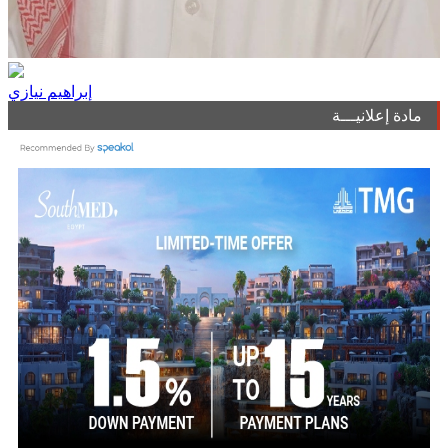
إبراهيم نيازي
مادة إعلانيـــة