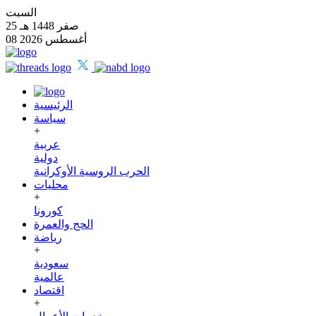
السبت
25 صفر 1448 هـ
08 أغسطس 2026
الرئيسية
سياسة
+
عربية
دولية
الحرب الروسية الأوكرانية
محليات
+
كورونا
الحج والعمرة
رياضة
+
سعودية
عالمية
اقتصاد
+