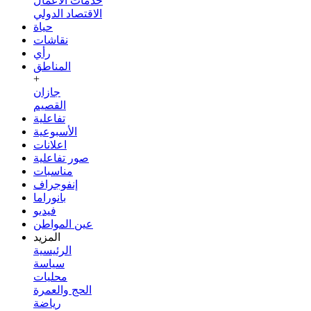
خدمات الأعمال
الاقتصاد الدولي
حياة
نقاشات
رأي
المناطق
+
جازان
القصيم
تفاعلية
الأسبوعية
اعلانات
صور تفاعلية
مناسبات
إنفوجراف
بانوراما
فيديو
عين المواطن
المزيد
الرئيسية
سياسة
محليات
الحج والعمرة
رياضة