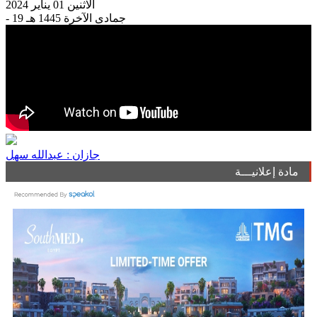
الاثنين 01 يناير 2024
- 19 جمادى الآخرة 1445 هـ
جازان : عبدالله سهل
مادة إعلانيـــة