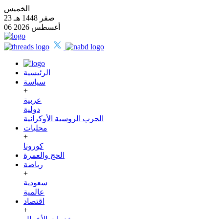
الخميس
23 صفر 1448 هـ
06 أغسطس 2026
الرئيسية
سياسة
+
عربية
دولية
الحرب الروسية الأوكرانية
محليات
+
كورونا
الحج والعمرة
رياضة
+
سعودية
عالمية
اقتصاد
+