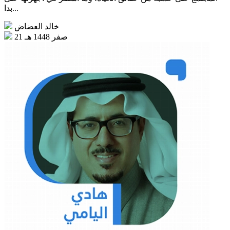
بدا...
خالد العضاض
21 صفر 1448 هـ