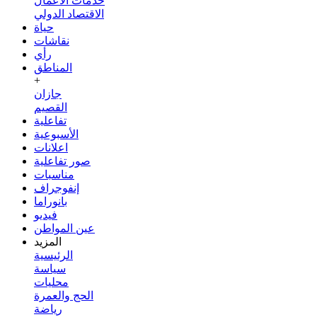
خدمات الأعمال
الاقتصاد الدولي
حياة
نقاشات
رأي
المناطق
+
جازان
القصيم
تفاعلية
الأسبوعية
اعلانات
صور تفاعلية
مناسبات
إنفوجراف
بانوراما
فيديو
عين المواطن
المزيد
الرئيسية
سياسة
محليات
الحج والعمرة
رياضة