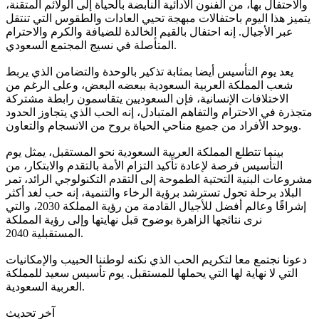
والاحتفال بها، من الفنون الأدائية النابضة بالحياة إلى الولائم المتقنة،
يتميز هذا اليوم باحتفالات مبهجة تحيي العادات والطقوس التي تنتقل
عبر الأجيال. إنه احتفال بالقيم الخالدة للضيافة والكرم والاحترام
المتأصلة في نسيج المجتمع السعودي.
يعد يوم التأسيس أيضا بمثابة تذكير بالوحدة والتضامن الذي يربط
شعب المملكة العربية السعودية ببعضه البعض، وعلى الرغم من
الاختلافات الإنسانية، فإن السعوديين يتقاسمون رابطة مشتركة
متجذرة في الاحترام والتفاهم المتبادل، إنه الحب الذي يتجاوز الحدود
ويوحد الأفراد من جميع مناحي الحياة بروح من الانسجام والتعاون.
بينما تتطلع المملكة العربية السعودية نحو المستقبل، يمثل يوم
التأسيس فرصة لإعادة تأكيد التزام الأمة بالتقدم والابتكار، من
مشروعات البنية التحتية الطموحة إلى التقدم التكنولوجي الرائد، تمر
البلاد برحلة تحول تسترشد برؤية الرخاء والتنمية، إنه حب لغد أكثر
إشراقًا وعالم أفضل للأجيال القادمة من رؤية المملكة 2030، والتي
نرى نتائجها الزاهرة بوضوح قبل نهايتها وإلى رؤية المملكة
المستقبلية 2040.
دعونا نجتمع معا لتكريم الحب الذي نكنه لوطننا الحبيب والإمكانيات
التي لا نهاية لها التي يحملها للمستقبل. يوم تأسيس سعيد للمملكة
العربية السعودية.
آخر تحديث