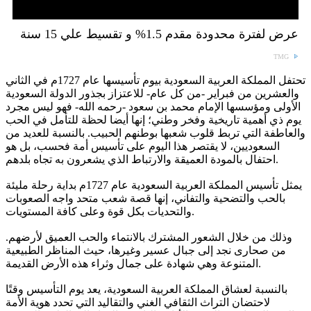
عرض لفترة محدودة مقدم 1.5% و تقسيط علي 15 سنة
TMG
تحتفل المملكة العربية السعودية بيوم تأسيسها عام 1727م في الثاني
والعشرين من فبراير -من كل عام- للاعتزاز بجذور الدولة السعودية
الأولى ومؤسسها الإمام محمد بن سعود -رحمه الله- فهو ليس مجرد
يوم ذي أهمية تاريخية وفخر وطني؛ إنها أيضا لحظة للتأمل في الحب
والعاطفة التي تربط قلوب شعبها بوطنهم الحبيب. بالنسبة للعديد من
السعوديين، لا يقتصر هذا اليوم على تأسيس أمة فحسب، بل هو
احتفال بالمودة العميقة والارتباط الذي يشعرون به تجاه بلدهم.
يمثل تأسيس المملكة العربية السعودية عام 1727م بداية رحلة مليئة
بالحب والتضحية والتفاني، إنها قصة شعب متحد واجه الصعوبات
والتحديات بكل قوة وعلى كافة المستويات.
وذلك من خلال الشعور المشترك بالانتماء والحب العميق لأرضهم.
من صحارى نجد إلى جبال عسير وغيرها، حيث المناظر الطبيعية
المتنوعة وهي شهادة على جمال وثراء هذه الأرض القديمة.
بالنسبة لعشاق المملكة العربية السعودية، يعد يوم التأسيس وقتًا
لاحتضان التراث الثقافي الغني والتقاليد التي تحدد هوية الأمة