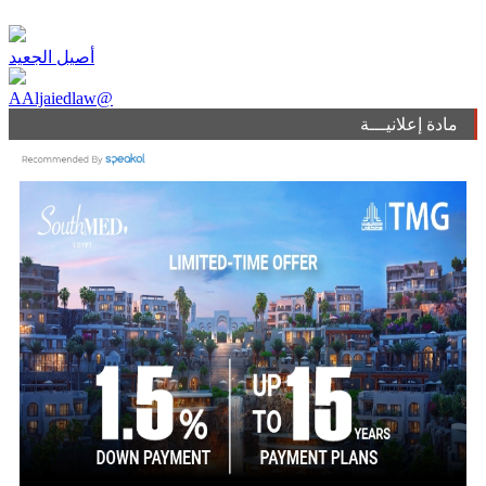
أصيل الجعيد
AAljaiedlaw@
مادة إعلانيـــة