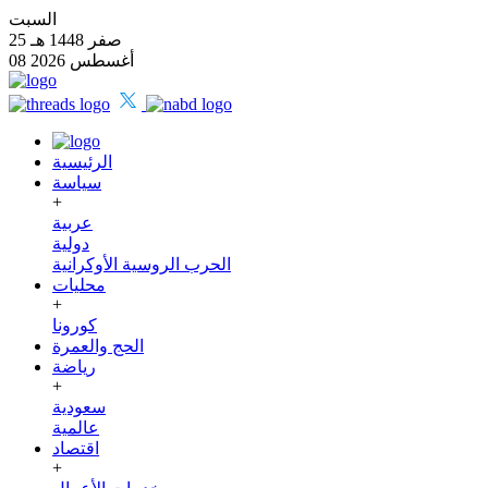
السبت
25 صفر 1448 هـ
08 أغسطس 2026
الرئيسية
سياسة
+
عربية
دولية
الحرب الروسية الأوكرانية
محليات
+
كورونا
الحج والعمرة
رياضة
+
سعودية
عالمية
اقتصاد
+