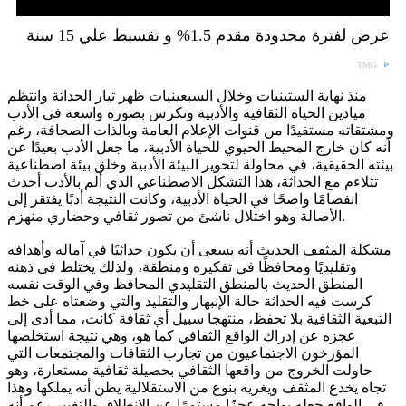
عرض لفترة محدودة مقدم 1.5% و تقسيط علي 15 سنة
TMG
منذ نهاية الستينيات وخلال السبعينيات ظهر تيار الحداثة وانتظم
ميادين الحياة الثقافية والأدبية وتكرس بصورة واسعة في الأدب
ومشتقاته مستفيدًا من قنوات الإعلام العامة وبالذات الصحافة، رغم
أنه كان خارج المحيط الحيوي للحياة الأدبية، ما جعل الأدب بعيدًا عن
بيئته الحقيقية، في محاولة لتحوير البيئة الأدبية وخلق بيئة اصطناعية
تتلاءم مع الحداثة، هذا التشكل الاصطناعي الذي ألم بالأدب أحدث
انفصامًا واضحًا في الحياة الأدبية، وكانت النتيجة أدبًا يفتقر إلى
الأصالة وهو اختلال ناشئ من تصور ثقافي وحضاري منهزم.
مشكلة المثقف الحديث أنه يسعى أن يكون حداثيًا في آماله وأهدافه
وتقليديًا ومحافظًا في تفكيره ومنطقة، ولذلك يختلط في ذهنه
المنطق الحديث بالمنطق التقليدي المحافظ وفي الوقت نفسه
كرست فيه الحداثة حالة الإنبهار والتقليد والتي وضعتاه على خط
التبعية الثقافية بلا تحفظ، منتهجا سبيل أي ثقافة كانت، مما أدى إلى
عجزه عن إدراك الواقع الثقافي كما هو، وهي نتيجة استخلصها
المؤرخون الاجتماعيون من تجارب الثقافات والمجتمعات التي
حاولت الخروج من واقعها الثقافي بحصيلة ثقافية مستعارة، وهو
تجاه يخدع المثقف ويغريه بنوع من الاستقلالية يظن أنه يملكها وهذا
في الواقع جعله يواجه عجزًا مستمرًا عن الانطلاق والتغيير رغم أنه