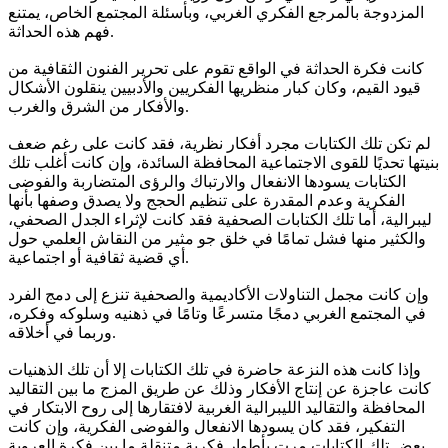
المزدوجة بالمرجع الفكري الغربي، وبأسئلة المجتمع الخاص، يمتنع
فهم هذه الحداثة.
كانت فكرة الحداثة في الواقع تقوم على تحرير الفنون الثقافية من
قيود القيم، وكان كبار منظريها الفكريين والأدبيين ينقلون الأشكال
والأفكار من الشرق والغرب.
لم تكن تلك الكتابات مجرد أفكار نظرية، فقد كانت على رغم ضعف
بنيتها تحديًا للقوى الاجتماعية المحافظة السائدة، وإن كانت أغلب تلك
الكتابات يسودها الانفعال والارتباك والرؤى المتضاربة والفوضى
الفكرية وعدم المقدرة على تنظيم الحجج ولا يصدق وصفها بأنها
ليبرالية، أما تلك الكتابات الصحفية فقد كانت لإثراء الجدل الصحفي،
والكثير منها فشل تمامًا في خلق جو مثير من النقاش العلمي حول
أي قضية ثقافية أو اجتماعية.
وإن كانت مجمل التناولات الأكاديمية والصحفية تنزع إلى دمج الفرد
في المجتمع الغربي دمجًا متسرعًا وتامًا في ذهنيه وسلوكه وفكره،
وربما في أخلاقه.
وإذا كانت هذه النزعة حاضرة في تلك الكتابات إلا أن تلك الذهنيات
كانت عاجزة عن إنتاج الأفكار وذلك عن طريق المزج ما بين التقاليد
المحافظة والتقاليد الليبرالية الغربية لافتقارها إلى روح الابتكار في
التفكير، فقد كان يسودها الانفعال والفوضى الفكرية، وإن كانت
بعض تلك الكتابات مرت بأطوار فكرية متنقلة ما بين فكرة العروبة