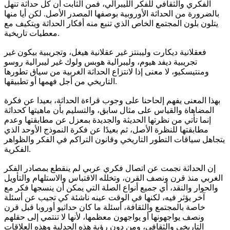
الفكري والثقافي للفكر الليبرالي، فمن الثابت أن كل حداثة تنهل
بالضرورة من الحداثة الأوروبية بوصفها المصدر الأصل. لكن أيا منها
يتلون بلون المجتمع الخاص الذي تنبع منه أفكار الحداثة ويتكيف مع
معطيات تاريخية.
فعقلانية ديكارت وليبنتز غير عقلانية هيغل، وتجريبية بيكون غير
تجريبية ديفد هيوم، وليبرالية هوبس ولوك غير ليبرالية روسو
ومنتيسكيو، لا معنى إذا لانتزاع الحداثة الغربية من سياق تطورها
التاريخي من أجل فهمها أو تطبيقها.
بهذا المعنى يفهم إلحاحنا على وجوب قراءة الحداثة، بعيدا عن فكرة
المضاهاة والقياس على مثال سابق، والتسليم بأن ماهيتها كحداثة
إنما تأتي من نظرتها الحديثة والجديدة بمعزل عن مطابقتها وعدم
مطابقتها للنظرة الأصل، ثم بعيدًا عن فكرة النموذج الأوحد الذي
يتجاهل سياقات التطور التاريخي وقانون التراكم في الفكر والظواهر
الفكرية.
إن الحداثة نجمت عن اتصال فكري عربي لم ينقطع بمصادر الفكر
الغربي منذ قرن ونصف القرن، وتخلله الاقتباس والاستلهام والتأويل
والحوار والنقد، أي جميع أنواع الصلة التي يمكن أن ينسجها فكر مع
آخر يؤثر فيه، لكنها في الوقت عينه ناشئة كي تجيب عن أسئلة
خاصة بالمجتمع والثقافة، أسئلة ما كان حداثيو أوروبا قبل قرن
ونصف يواجهونها أو يواجهون معظمها، لأنها لا تنتمي إلى حقلهم
التاريخي والثقافي، ومن دون رؤية هذه الجدلية وهذه العلاقات