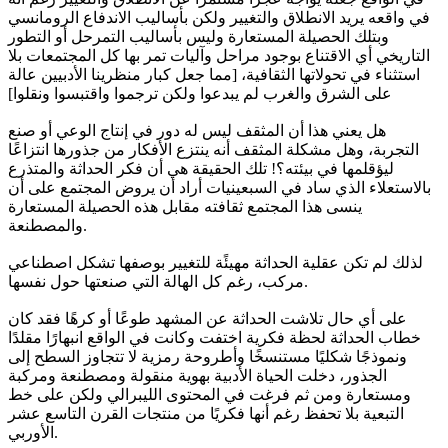
في واقعه يريد الانطلاق والتغيير ولكن بأساليب الاندفاع الرومانسي
وبتلك الحصيلة المستعارة وليس بأساليب التمرحل أو التطور
التاريخي أي الاقتناع بوجود مراحل وآليات تمر بها كل المجتمعات بلا
استثناء في تحولاتها الثقافية، [مما جعل كبار منظرينا الأدبيين عالة
على الشرق والغرب لم يبدعوا ولكن ترجموا واقتبسوا ونقلوا]
هل يعني هذا أن المثقف ليس له دور في إنتاج الوعي أو صنع
التجربة، وهل مشكلة المثقف أنه ينتزع الأفكار من جذورها انتزاعًا
ليؤقلمها في بيئته؟! تلك الحقيقة هي أن فكر الحداثة والمتذرع
بالاستعلاء الذي ساد في السبعينيات أراد أن يروض المجتمع على أن
ينسى هذا المجتمع ثقافته مقابل هذه الحصيلة المستعارة
والمصطنعة.
لذلك لم تكن عقلية الحداثة مهيئًة للتغيير بوصفها تشكل اصطناعي
مركب، رغم كل الهالة التي صنعتها حول نفسها.
على أي حال تلاشت الحداثة عن المشهد طوعًا أو كرهًا فقد كان
خطاب الحداثة لحظة فكرية اختفت وكانت في الواقع انبهارًا مقلدًا
ونموذجًا شكليًا مستنسخًا وأطروحة رمزية لا تتجاوز السطح إلى
الجذور، دخلت الحياة الأدبية بهوية منقولة ومصطنعة ومركبة
ومستعارة ومن ثم فرغت في المحتوى الليبرالي ولكن على خط
التبعية بلا تحفظ رغم أنها فكريًا من منتجات القرن التاسع عشر
الأوربي.