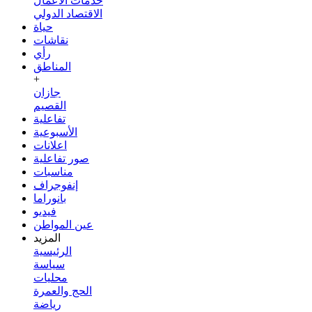
خدمات الأعمال
الاقتصاد الدولي
حياة
نقاشات
رأي
المناطق
+
جازان
القصيم
تفاعلية
الأسبوعية
اعلانات
صور تفاعلية
مناسبات
إنفوجراف
بانوراما
فيديو
عين المواطن
المزيد
الرئيسية
سياسة
محليات
الحج والعمرة
رياضة