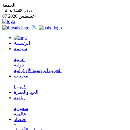
الجمعة
24 صفر 1448 هـ
07 أغسطس 2026
الرئيسية
سياسة
+
عربية
دولية
الحرب الروسية الأوكرانية
محليات
+
كورونا
الحج والعمرة
رياضة
+
سعودية
عالمية
اقتصاد
+