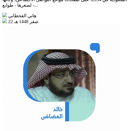
- لصغرها - طوابع...
هاني القحطاني
22 صفر 1448 هـ