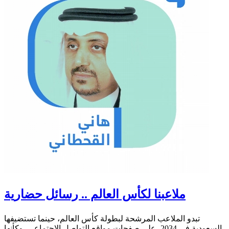
ملاعبنا لكأس العالم .. رسائل حضارية
تبدو الملاعب المرشحة لبطولة كأس العالم، حينما تستضيفها
السعودية في 2034، على صفحات مواقع التواصل الاجتماعي، وكأنها