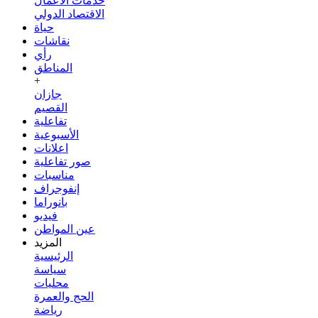
خدمات الأعمال
الاقتصاد الدولي
حياة
نقاشات
رأي
المناطق
+
جازان
القصيم
تفاعلية
الأسبوعية
اعلانات
صور تفاعلية
مناسبات
إنفوجراف
بانوراما
فيديو
عين المواطن
المزيد
الرئيسية
سياسة
محليات
الحج والعمرة
رياضة