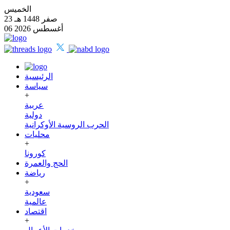
الخميس
23 صفر 1448 هـ
06 أغسطس 2026
الرئيسية
سياسة
+
عربية
دولية
الحرب الروسية الأوكرانية
محليات
+
كورونا
الحج والعمرة
رياضة
+
سعودية
عالمية
اقتصاد
+