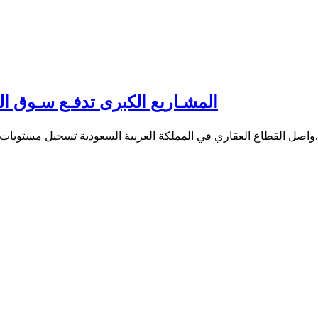
المشـاريع الكبرى تدفـع سـوق ا
لثاني من عام 2026، مدعومًا بنمو الأنشطة...