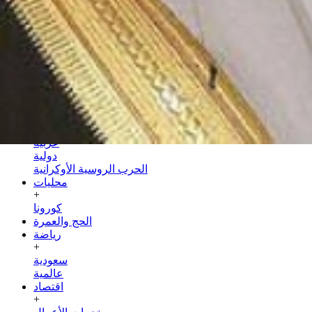
الخميس
23 صفر 1448 هـ
06 أغسطس 2026
الرئيسية
سياسة
+
عربية
دولية
الحرب الروسية الأوكرانية
محليات
+
كورونا
الحج والعمرة
رياضة
+
سعودية
عالمية
اقتصاد
+