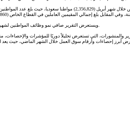
ويستعرض التقرير صافي نمو وظائف المواطنين لشهر أبريل، حيث انضم (18,535) ألف مواطن لأول مرة في القطاع الخاص.
رير والمنشورات، التي تستعرض تحليلاً دوريًا للمؤشرات والإحصاءات