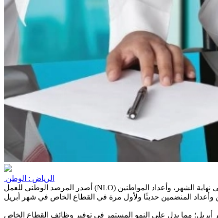
الرياض : الوطن
أصدر المرصد الوطني للعمل (NLO) منشورًا مفصلًا بالأرقام حول سوق العمل السعودي في القطاع الخاص لشهر أبريل (2024)؛ ليستعرض إجمالي العاملين في القطاع الخاص حتى نهاية الشهر، وأعداد المواطنين