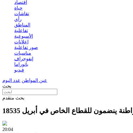
اقتصاد
حياة
نقاشات
رأي
المناطق
تفاعلية
الأسبوعية
اعلانات
صور تفاعلية
مناسبات
إنفوجراف
بانوراما
فيديو
عين المواطن
عدد اليوم
بحث
بحث متقدم
ا ومواطنة ينضمون للقطاع الخاص في أبريل
20:04