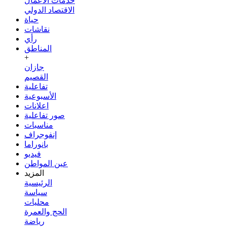
خدمات الأعمال
الاقتصاد الدولي
حياة
نقاشات
رأي
المناطق
+
جازان
القصيم
تفاعلية
الأسبوعية
اعلانات
صور تفاعلية
مناسبات
إنفوجراف
بانوراما
فيديو
عين المواطن
المزيد
الرئيسية
سياسة
محليات
الحج والعمرة
رياضة