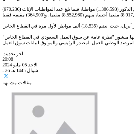
ووفقًا للتقرير، فقد بلغ إجمالي المواطنين العاملين في القطاع الخاص خلال شهر أبريل (2,356,829) مواطنا سعوديا، حيث بلغ عدد المواطنين الذكور (1,386,593) مواطنا، فيما بلغ عدد المواطنات الإناث (970,236)
، منها منشور "نظرة عامة عن سوق العمل السعودي في القطاع الخاص"
آخر تحديث
20:08
الاحد 05 مايو 2024
- 26 شوال 1445 هـ
مقالات مشابهة