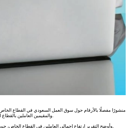
والمقيمين العاملين بالقطاع الخاص بالتفصيل ذكورًا وإناثًا، بالإضافة إلى صافي نمو وظائف المواطنين وأعداد المنضمين حديثًا ولأول مرة في القطاع الخاص في شهر أبريل.
وأوضح التقرير ارتفاع إجمالي العاملين في القطاع الخاص، حيث بلغ عددهم ما يقارب (11,274,689) عاملا في القطاع الخاص خلال شهر أبريل؛ مما يدل على النمو المستمر في توفير وظائف القطاع الخاص.