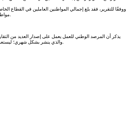
مواطنة، وفي المقابل بلغ إجمالي المقيمين العاملين في القطاع الخاص (8,917,860) مقيما أجنبيا، منهم (8,552,960) مقيما، و(364,900) مقيمة فقط.
يذكر أن المرصد الوطني للعمل يعمل على إصدار العديد من التقا
والذي ينشر بشكل شهري؛ ليستعرض أبرز إحصاءات وأرقام سوق العمل خلال الشهر الماضي، حيث يعد المرصد الوطني للعمل المصدر الرئيسي والموثوق لبيانات سوق العمل.