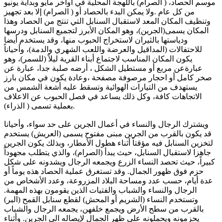
موسم الحصاد، ( الصرام) باللهجة المحلية في أواخر مايو وبداية يونيو
من كل عام .ولا يمكن البدء بالحصاد أو ( الصرام) إلا بعد تجهيز
وتنظيف المكان المعد لاستقبال السنابل التي تنتج من الحصاد وهذا
المكان يسمى(الجرين)، وهو المكان الأبرز لتجميع السنابل ودرسها
ودياستها بالثيران لاستخراج الحبوب منها، وقد يستخدم أيضا
للاحتفالات (المداقيل والعرضة واللعب الشهري والدمة)، وأحياناً
يكون المكان المناسب لاجتماع أبناء القرية ليلاً (للسمر)، وهو
عبارةعن مربع أو مستطيل الشكل ، أرضه صلبة جدا، عبارة عن
صخر كامل أو احجار مرصوفة مصفحة ،وعادة يكون في مكان بارز
يستهدف من التيارات الهوائية وتسقط عليه أشعة الشمس من
الاتجاهات كافة، وكل ذلك يساعد في فصل الحبوب عن الاعلاف
بعملية تسمى ( الذراء).
ويشترك الرجال والنساء في أعمال الجرين على حد سواء، وأحيانا
قد يكون بالقرب من الجرين مبنى مفتوح يسمى (العريش) يستخدم
لتخزين السنابل فيه مؤقتاً أثناء هطول الأمطار، وبذلك يكون الجرين
جاهزا لاستقبال السنابل، حيث يبدأ (الصرام)، والذي يتطلب مجهوداً
كبيراً، حيث تحصد النساء الزرع ويجمعه الرجال ويشدونه على شكل
حزم فوق ظهور الجمال. وقد تستغرق عملية الحصاد هذه يوماً أو
عدة أيام، حسب عدد ومساحة البلاد المزروعة، وعدد الأشخاص من
الرجال والنساء والشباب والفتيات الذين يقومون بهذه المهمة.
وتستخدم النساء (الشريم أو المحش) لقطع سنابل القمح (البر)
بالقرب من سطح الأرض ويجمع خلفهن، يجمعه الرجال والشباب
يحزمونه ويحملونه على ظهر الجمال لإيصاله الى الجرين. وأثناء