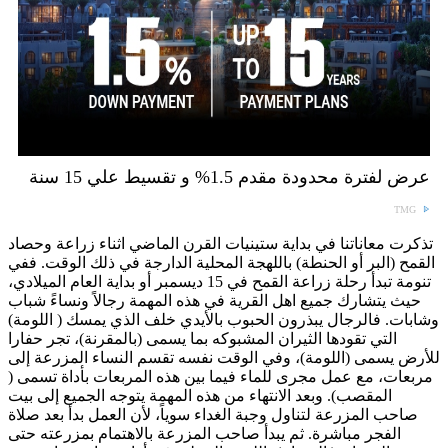
عرض لفترة محدودة مقدم 1.5% و تقسيط علي 15 سنة
TMG
تذكرت معاناتنا في بداية ستينيات القرن الماضي اثناء زراعة وحصاد
القمح (البر أو الحنطة) باللهجة المحلية الدارجة في ذلك الوقت. ففي
تنومة تبدأ رحلة زراعة القمح في 15 ديسمبر أو بداية العام الميلادي،
حيث يتشارك جميع اهل القرية في هذه المهمة رجالاً ونساءً شباب
وشابات. فالرجال يبذرون الحبوب بالأيدي خلف الذي يمسك ( اللومة)
التي تقودها الثيران المشبوكه بما يسمى (بالمقرنة)، تجر حفارا
للأرض يسمى (اللومة)، وفي الوقت نفسه تقسم النساء المزرعة إلى
مربعات، مع عمل مجرى للماء فيما بين هذه المربعات بأداة تسمى (
المقصب). وبعد الانتهاء من هذه المهمة يتوجه الجميع إلى بيت
صاحب المزرعة لتناول وجبة الغداء سوياً، لأن العمل بدأ بعد صلاة
الفجر مباشرة. ثم يبدأ صاحب المزرعة بالاهتمام بمزرعته حتى