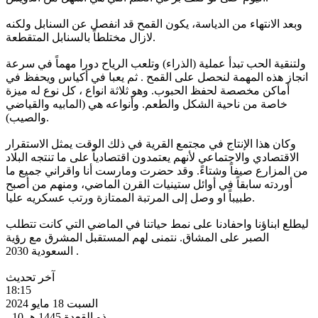
وبعد الانتهاء من الدياسة، يكون القمح قد انفصل عن السنابل ولكنه
لازال مختلطاً بالسنابل المتقطعة.
ولتنقية الحب تبدأ عملية (الذراء) وتلعب الرياح دورا مهماً في سرعة
انجاز هذه المهمة لنحصل على القمح . ثم يعبا في أكياس ويحفظ في
أماكن مخصصة لحفظ الحبوب. وهو ثلاثة انواع ، كل نوع له ميزة
خاصة من ناحية الشكل والطعم. وأنواعه هي (المابيه والقياضي
والصيب).
وكان هذا الإنتاج في مجتمع القرية في ذلك الوقت يمثل الاستقرار
الاقتصادي والاجتماعي لأنهم يعتمدون اقتصادياً على ما تنتجه البلاد
من المزارع صيفاً وشتاءً. وقد حضرت ومارست أنا واقراني جميع ما
أوردته سابقاً في أوائل ستينيات القرن الماضي، ومنهم من أصبح
طبيباً او وصل إلى المرتبة الممتازة ورتب عسكريه عليا.
ليطلع ابناؤنا واحفادنا على نمط حياتنا في الماضي التي كانت تتطلب
الصبر على المشاق. نتمنى لهم المستقبل المشرق مع رؤية
السعودية 2030 .
آخر تحديث
18:15
السبت 18 مايو 2024
- 10 ذو القعدة 1445 هـ