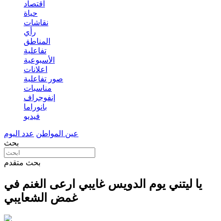
اقتصاد
حياة
نقاشات
رأي
المناطق
تفاعلية
الأسبوعية
اعلانات
صور تفاعلية
مناسبات
إنفوجراف
بانوراما
فيديو
عين المواطن
عدد اليوم
بحث
بحث متقدم
يا ليتني يوم الدويس غايبي ارعى الغنم في
غمض الشعايبي