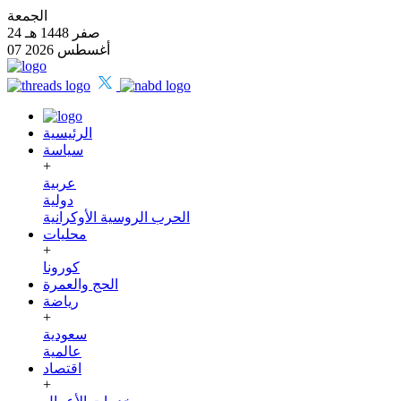
الجمعة
24 صفر 1448 هـ
07 أغسطس 2026
الرئيسية
سياسة
+
عربية
دولية
الحرب الروسية الأوكرانية
محليات
+
كورونا
الحج والعمرة
رياضة
+
سعودية
عالمية
اقتصاد
+