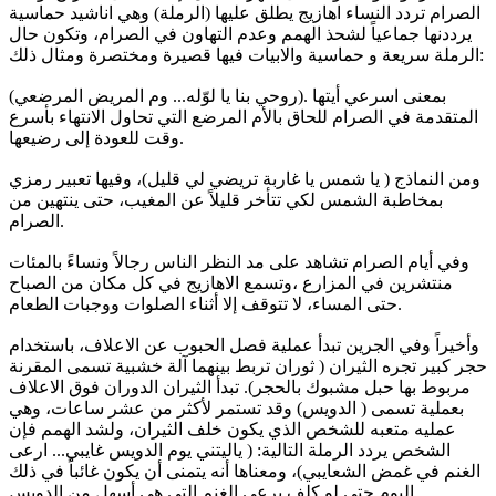
الصرام تردد النساء اهازيج يطلق عليها (الرملة) وهي اناشيد حماسية
يرددنها جماعياً لشحذ الهمم وعدم التهاون في الصرام، وتكون حال
الرملة سريعة و حماسية والابيات فيها قصيرة ومختصرة ومثال ذلك:
(روحي بنا يا لوّله... وم المريض المرضعي). بمعنى اسرعي أيتها
المتقدمة في الصرام للحاق بالأم المرضع التي تحاول الانتهاء بأسرع
وقت للعودة إلى رضيعها.
ومن النماذج ( يا شمس يا غاربة تريضي لي قليل)، وفيها تعبير رمزي
بمخاطبة الشمس لكي تتأخر قليلاً عن المغيب، حتى ينتهين من
الصرام.
وفي أيام الصرام تشاهد على مد النظر الناس رجالاً ونساءً بالمئات
منتشرين في المزارع ،وتسمع الاهازيج في كل مكان من الصباح
حتى المساء، لا تتوقف إلا أثناء الصلوات ووجبات الطعام.
وأخيراً وفي الجرين تبدأ عملية فصل الحبوب عن الاعلاف، باستخدام
حجر كبير تجره الثيران ( ثوران تربط بينهما آلة خشبية تسمى المقرنة
مربوط بها حبل مشبوك بالحجر). تبدأ الثيران الدوران فوق الاعلاف
بعملية تسمى ( الدويس) وقد تستمر لأكثر من عشر ساعات، وهي
عمليه متعبه للشخص الذي يكون خلف الثيران، ولشد الهمم فإن
الشخص يردد الرملة التالية: ( ياليتني يوم الدويس غايبي... ارعى
الغنم في غمض الشعايبي)، ومعناها أنه يتمنى أن يكون غائباً في ذلك
اليوم حتى لو كلف برعي الغنم التي هي أسهل من الدويس.