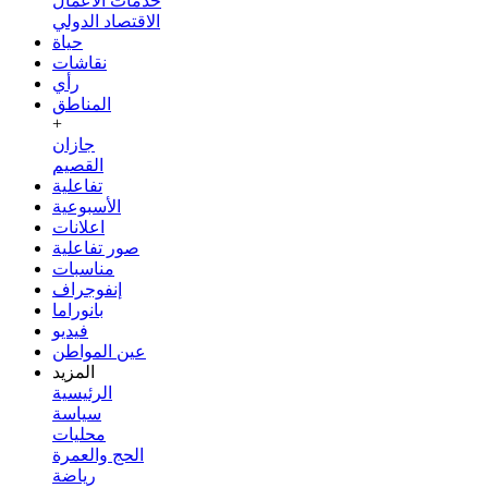
خدمات الأعمال
الاقتصاد الدولي
حياة
نقاشات
رأي
المناطق
+
جازان
القصيم
تفاعلية
الأسبوعية
اعلانات
صور تفاعلية
مناسبات
إنفوجراف
بانوراما
فيديو
عين المواطن
المزيد
الرئيسية
سياسة
محليات
الحج والعمرة
رياضة