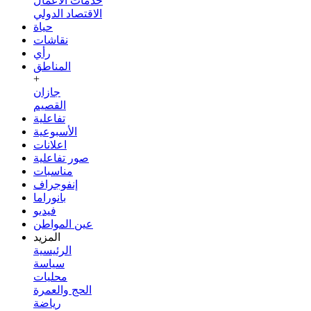
خدمات الأعمال
الاقتصاد الدولي
حياة
نقاشات
رأي
المناطق
+
جازان
القصيم
تفاعلية
الأسبوعية
اعلانات
صور تفاعلية
مناسبات
إنفوجراف
بانوراما
فيديو
عين المواطن
المزيد
الرئيسية
سياسة
محليات
الحج والعمرة
رياضة