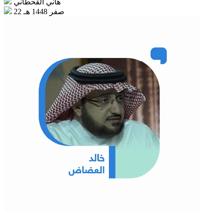
هاني القحطاني
22 صفر 1448 هـ