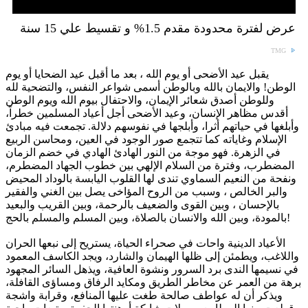
عرض لفترة محدودة مقدم 1.5% و تقسيط علي 15 سنة
TMG
يقبل عيد الأضحى أو يوم الله ، بعد ما أقبل عيد الضحايا أو يوم
الوطن! والايمان بالله وبالوطن أسمى شواعر النفس، والتضحية لله
وللوطن أصدق شعائر الإيمان، والاحتفال بيوم الله ويوم الوطن
أقدس مظاهر الإنسان، وعيد الأضحى أجل أعياد المسلمين خطراً،
وأبلغها في حياتهم أثرا، وأبلجها في نفوسهم دلالة. تجمعت فيه مبادئ
الإسلام وغاياته كما تتجمع صور الوجود في العين، ومحاسن الربيع
في الزهرة. فهو موجة من النور الهادئ الهادي في خضم الزمان
المضطرب، وفترة من السلام الإلهي بين خطوب الجهاد المضطرم،
ونفحة من النعيم السماوي تندى لها القلوب اليابسة بالوداد المحيض
والبر الخالص ، وسبب من الروح المؤاخى يصل بين الغني والفقير
بالإحسان ، وبين القوى والضعيف بالرحمة، وبين القريب والبعيد
بالمودة، وبين الله والانسان بالصلاة، وبين المسلم والمسلم بالحج!
الأعياد الدينية واحات في صحراء الحياة، يستريح إلى نبعها الحران
واللاغب، ويطمئن إلى ظلها الهيمان والشارد، ويجد الكاسف المعمود
في نسيمها الندى برد السرور ونشوة العافية، ويذهل السائر المجهود
برهة من العمر عن مخاطر الطريق ومكايد الرفاق ومساؤى القافلة،
ويذكر أن له عواطف صالحة طغت عليها المنافع، وقرابة واشجة