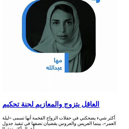
العاقل يتزوج والمعازيم لجنة تحكيم
أكثر شيء يضحكني في حفلات الزواج الفخمة أنها تسمى «ليلة
العمر»، بينما العريس والعروس يقضيان نصفها في تنفيذ جدول