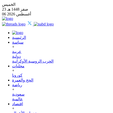
الخميس
23 صفر 1448 هـ
06 أغسطس 2026
الرئيسية
سياسة
+
عربية
دولية
الحرب الروسية الأوكرانية
محليات
+
كورونا
الحج والعمرة
رياضة
+
سعودية
عالمية
اقتصاد
+