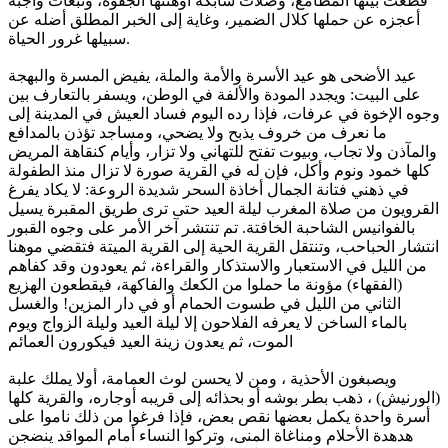
قطعت بينها المطامع، وصلات شابكة أوهنتها الجفوة، وتبعات واجبة
أعجزه عن حملها كلال الضمير، وغاية إلى الخبر المطلق أضله عن
سبيلها غرور الحياة.
عيد الأضحى هو عيد الأسرة والأمة والملة، يفيض المسرة والبهجة
على البيت: ويجدد المودة والألفة في الوطن، ويسفر بالتعارف بين
وجوه الإخوة في عرفات، فإذا رده اليوم فساد العيش في المدينة إلى
ما نعرف من خروف يذبح ولا يضحي، ومساجد تؤذن بالمدافع
والمآذن ولا تجاب، وبيوت تفتح للتهاني ولا تزار، وأيام كنقاهة المريض
كلها خمود ونوم وأكل، فإن له في القرية صورة لا تزال منذ الطفولة
في ذهني فتانة الجمال أخاذة السحر شديدة الروعة: لا يكاد يفرغ
القرويون من صلاة المغرب ليلة العيد حتى ترى طريق المقبرة يسيل
بالفوانيس الشاحبة الخافتة. تم تنتشر آخر الأمر على وجوه القبور
انتشار الحباحب، وتنتقل القرية الحية إلى القرية الميتة فتقضي موهنا
من الليل في الاستعبار والاستذكار والقراءة، ثم يعودون وقد كفاهم
(الفقهاء) مؤونة ما حملوا من الكعك والفاكهة، فيقطعون الهزيع
الثاني من الليل في طسوت الحمام أو في دار المزين! والغسل
بالماء الساخن لا يعرفه الفلاحون إلا ليلة العيد وليلة الزواج ويوم
الموت، ثم يعدون زينة العيد فيكورون العمائم
ويصبغون الأحذية ، ومن لا يحسن لوث العمامة، أولا يملك علبة
(الورنيش) ، ذهب بطر بوشه أو بحذائه إلى قريبه أوجاره، والقرية كلها
أسرة واحدة يكمل بعضها نقص بعض، فإذا فرغوا من ذلك ناموا على
هدهدة الأحلام ومناغاة المنى، وتركوا النساء أمام المواقد ينضجن