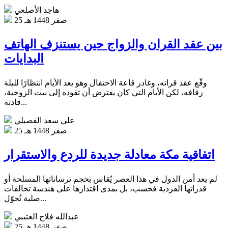
هاجد الأصلعي
25 صفر 1448 هـ
بين عقد القران والزواج حين يستنزف الهاتف
البدايات
وقّع عقد قرانه، وغادر قاعة الاحتفال وهو يعد الأيام انتظارًا لليلة
زفافه، لكن الأيام التي كان يفترض أن تقوده إلى بيت الزوجية،
قادته...
علي سعد الفصيلي
25 صفر 1448 هـ
اتفاقية مكة معادلة جديدة للردع والاستقرار
لم يعد أمن الدول في هذا العصر يُقاس بحجم ترساناتها المسلحة أو
قدراتها الفردية فحسب، بل بمدى اقتدارها على هندسة تحالفات
صلبة تُحوّل...
عبدالله فلاح العتيبي
25 صفر 1448 هـ