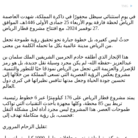
TMG
في يومٍ استثنائي سيظل محفورًا في ذاكرة المملكة، شهدت العاصمة
الرياض لحظة فارقة يوم الأربعاء 25 جمادى الأولى 1446هـ، الموافق
27 نوفمبر 2024، مع افتتاح مشروع قطار الرياض.
حدثٌ ليس كغيره، بل خطوة جبارة نحو تحقيق رؤية طموحة تجعل
من الرياض مدينة عالمية بكل ما تحمله الكلمة من معنى.
هذا الإنجاز الذي أطلقه خادم الحرمين الشريفين الملك سلمان بن
عبدالعزيز -حفظه الله- لم يكن مجرد وسيلة نقل جديدة، بل هو رمز
للإصرار والعزيمة التي تجعل من الرياض نموذجًا حيًا للتطور والتنمية.
مشروع يعكس الرؤية العصرية التي تسعى المملكة من خلالها إلى
تحسين جودة الحياة وجعل مدنها تنافس نظيراتها في كبرى دول
العالم.
يمتد مشروع قطار الرياض على 176 كيلومترًا عبر 6 خطوط رئيسية،
تربط بين 85 محطة، وكلها مجهزة بأحدث التقنيات التي تواكب
طموحات العصر. هذا المشروع ليس مجرد أداة لحل مشكلة النقل
فحسب، بل رؤية متكاملة تهدف إلى:
تقليل الزحام المروري:
عبر شبكة مترابطة تمتد مع حافلات بطول 1900 كيلومتر لتسهيل