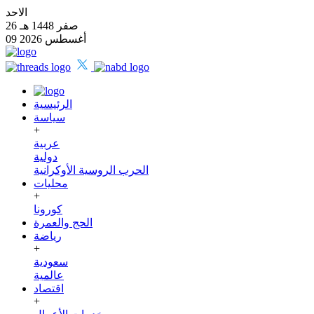
الاحد
26 صفر 1448 هـ
09 أغسطس 2026
الرئيسية
سياسة
+
عربية
دولية
الحرب الروسية الأوكرانية
محليات
+
كورونا
الحج والعمرة
رياضة
+
سعودية
عالمية
اقتصاد
+