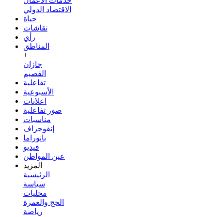
خدمات الأعمال
الاقتصاد الدولي
حياة
نقاشات
رأي
المناطق
+
جازان
القصيم
تفاعلية
الأسبوعية
اعلانات
صور تفاعلية
مناسبات
إنفوجراف
بانوراما
فيديو
عين المواطن
المزيد
الرئيسية
سياسة
محليات
الحج والعمرة
رياضة