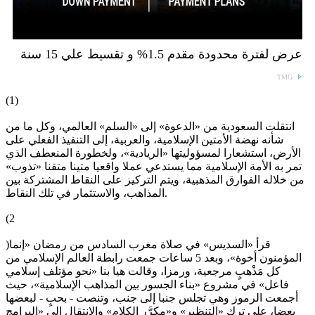
عرض لفترة محدودة مقدم 1.5% و تقسيط علي 15 سنة
TMG
(1)
انتقلت السعودية من «الدعوة» إلى «السلم» العالمي، وكل ما من
شأنه نهضة الأمتين الإسلامية، والعربية، إلى التنفيذ الفعلي على
الأرض، استشعارا لمسؤوليتها «الريادية»، ولخطورة المنعطف الذي
تمر به الأمة الإسلامية مما يستدعي عملا واقعيا متينا متقنا «تذوب»
من خلاله الفوارق المذهبية، ويتم التركيز على النقاط المشتركة بين
المذاهب، والاستثمار في تلك النقاط.
(2
)قرأ «السديس» في صلاة مغرب السادس من رمضان «إنما
المؤمنون أخوة»، وبعد 5 ساعات جمعت رابطة العالم الإسلامي من
كل مَذْهبٍ مرجعية، ورمزا، وقالت هيا بنا «نحو مؤتلف إسلامي
فاعل» في مشروع «بناء الجسور بين المذاهب الإسلامية»، حيث
أجمعت الرموز وهي تجلس جنبا إلى جنب، وتنصت - بحبٍ - لبعضها
بعضا، على ترك «التنظير» و«مكرَّر الكلام» والانتقال إلى «البرامج