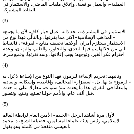
العملية»، والعمل بواقعية، وإغلاق ملفات الماضي، والاستثمار في
النقاط المشتركة.
(3)
«الاستثمار في المشترك»، بحد ذاته، عمل جبار كافٍ، لأن ما يجمع
«المذاهب الإسلامية» أكثر مما يفرقها، وبالتالي فهذا نوع من
الاستثمار يستلزم أمران: أولاهما تجفيف منابع «الفرقة»، فالنقاط
التي من خلالها يتم فيها التعدي، والتجاوز، والظلم، والبهتان، وعدم
احترام فكر الغير، وتوجهه؛ يجب إغلاقها، وسد ثغرتها، وقمع شرها.
(4)
وثانيهما: تجريم الإساءة للرموز، فهذا النوع من الإساءة لا يُراد به
«الرموز» بذاتها، بل «استفزاز» المخالف، وإغاظته، وإسكاته، وإبعاده،
وإمعانا في التفرق، هذا ما يحدث منذ سنوات، معارك على ما حدث
قبل ألف عام، والأمم حولنا تصنع، وتنتج، وتتطور.
(5)
لأول مرة أشاهد الرجل «الحليم» الأمين العام لرابطة العالم
الإسلامي، رئيس هيئة علماء المسلمين، فضيلة الشيخ، د. محمد
العيسى منفعلا في كلمته وهو يقول: