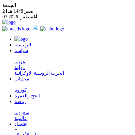
الجمعة
24 صفر 1448 هـ
07 أغسطس 2026
الرئيسية
سياسة
+
عربية
دولية
الحرب الروسية الأوكرانية
محليات
+
كورونا
الحج والعمرة
رياضة
+
سعودية
عالمية
اقتصاد
+