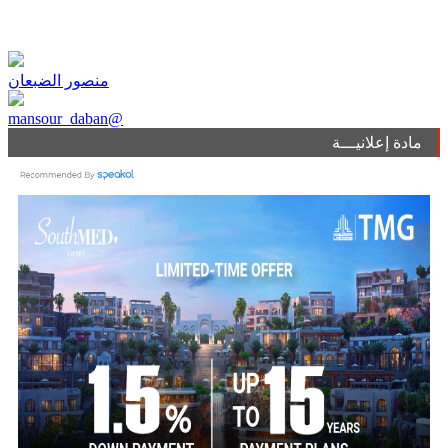
منصور الضبعان
mansour_daban@
مادة إعلانيـــة