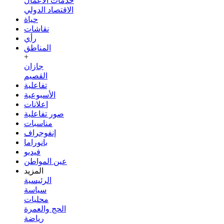
خدمات الأعمال
الاقتصاد الدولي
حياة
نقاشات
رأي
المناطق
+
جازان
القصيم
تفاعلية
الأسبوعية
اعلانات
صور تفاعلية
مناسبات
إنفوجراف
بانوراما
فيديو
عين المواطن
المزيد
الرئيسية
سياسة
محليات
الحج والعمرة
رياضة