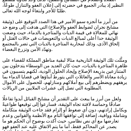
النظير إذ يبادر الجميع في حضرته إلى إعلان العفو والتنازل طوعًا،
طلبًا للأجر وابتغاءً لوجه الله تعالى.
من أبرز ما أنجزه سمو الأمير في هذا الصدد التوقيع على (وثيقة
مشايخ نجران لضوابط العفو والإصلاح) التي هدفت إلى وضع حد
نهائي للمغالاة في قيمة الديات والمتاجرة بالدماء، حيث وضعت
الوثيقة حدا أعلى لمبالغ الديات والتعويضات في حالات القتل أو
إلحاق الأذى، وذلك لمحاربة المتاجرة بالديات التي تضر بالمجتمع
وتهدّد الأمن وتزرع البغضاء.
ومثَّلت تلك الوثيقة التاريخية مثالا لبقية مناطق المملكة للقضاء على
ظاهرة المتاجرة بالديات، حيث كان العديد من الوسطاء يتدخلون بين
المتنازعين بذريعة الإصلاح وإيجاد الحلول الودية، لكنهم يتسببون في
زيادة معاناة الأسر والعائلات التي يتورط أبناؤها في قضايا الدماء بما
يرهقهم ويضطرهم إلى بيع أملاكهم ومنازلهم، للحصول على الأموال
المطلوبة التي تصل إلى عشرات الملايين من الريالات.
ولعل من أبرز ما يبعث على التقدير أن مشايخ القبائل أبدوا تفاعلًا
صادقًا وحماسة لافتة تجاه الوثيقة، فسارعوا إلى توقيعها طواعيةً
وبكامل إرادتهم، دون أي ضغوط أو إلزام فقد جاءت الوثيقة متكاملة
وشاملة ووافية، إضافة إلى توافقها التام مع الأنظمة والقوانين وعدم
تعارضها مع أي نص نظامي، حيث أكدت بوضوح أن الحكم هو ما
يصدر عن المحاكم فقط، أما ما يتم الاتفاق عليه عند العفو فهو