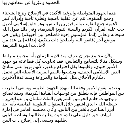
الخطوة وعبّروا عن سعادتهم بها.
هذه الجهود المتواصلة والرغبة الأكيدة في الإصلاح ونزع الشحناء
وجمع الصفوف تنم عن عقلية ناضجة ونظرة ثاقبة وإدراك كبير
لأهمية جمع القلوب والتوفيق بين الناس، وهو خلق إسلامي أصيل
حث عليه القرآن الكريم والسنة النبوية الشريفة، وفي ذلك يقول الله
سبحانه وتعالى (إنما المؤمنون إخوة فأصلحوا بين أخويكم) ويقول في
موضع آخر (فاتقوا الله وأصلحوا ذات بينكم)، إضافة إلى عدد من
الأحاديث النبوية الشريفة.
ولأن مجتمع نجران عرف منذ قديم الزمان بأنه مجتمع مترابط
ويشكل مثالا للتسامح والتعايش، فقد تجاوبت كل قطاعاته مع جهود
الأمير جلوي، وقابلوها بكل احترام وتقدير، لأنهم تربوا على مبادئ
الدين الإسلامي الحنيف، وتشبعوا بالقيم العربية الأصيلة التي تحمل
مكارم الأخلاق مثل الشهامة والمروءة ومساعدة الآخرين.
وعندما يقوم الأمير وفقه الله بهذه الجهود الطيبة، ويسعى للتقريب
بين المواطنين فإنه ينطلق من توجيهات القيادة الكريمة، وينفذ نصائح
وتوجيهات خادم الحرمين الشريفين الملك سلمان بن عبدالعزيز -
حفظه الله - الذي اشتهر خلال السنوات الطويلة الماضية بأنه أحد
أبرز الساعين بالخير بين الناس، وكان مجلسه العامر في إمارة
الرياض خير دليل على ذلك، حيث يطلبه طالبو الوساطة فيلبي
طلبهم ويسعى إلى إصلاح ذات البين.