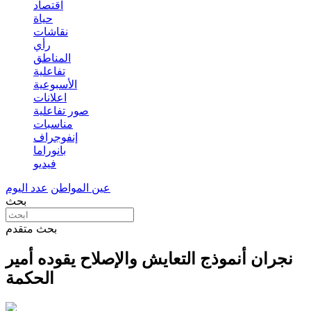
اقتصاد
حياة
نقاشات
رأي
المناطق
تفاعلية
الأسبوعية
اعلانات
صور تفاعلية
مناسبات
إنفوجراف
بانوراما
فيديو
عين المواطن
عدد اليوم
بحث
بحث متقدم
نجران أنموذج التعايش والإصلاح يقوده أمير
الحكمة