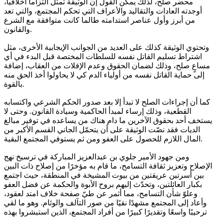
محضر صلح، لذلك يمكن القول إن الوثيقة تمثّل التزاما أخلاقيا،
أوجدته العادات والتقاليد والأعراف التي تحكم المجتمع، والتي تعد
من أبرز وأول عناصر استدامته طالما كانت متوافقة مع الشرع
والقانون.
وتحتوي الوثيقة كذلك على العديد من الجوانب الإيجابية الأخرى، مثل
اشتراط تسليم القاتل نفسه للسلطات المختصة قبل البدء في أي
مساعٍ صلح، وذلك لضمان الحقوق وعدم الإفلات من العقاب، إضافة
إلى حماية القاتل نفسه من أولياء الدم كي لا يحاولوا أخذ الحق منه
بالقوة.
كما أن إجراءات الصلح لا تبدأ إلا بعد صدور الحكم الشرعي واكتسابه
القطعية، وذلك إرساء لمبدأ الحاكمية وسيادة القانون. وحتى لا
يستخف أحد بحقوق الآخرين ما دام هناك من يساعده في توفير مبالغ
الديات فقد نصّت الوثيقة على أن يتحمّل الجاني القسم الأكبر من
المال اللازم للحصول على العفو ومن ثم يستوفي المجتمع البقية.
ومن جهود الأمير جلوي بن عبدالعزيز المباركة في ترسيخ نهج
الإصلاح وتعزيز ثقافة التسامح، ما قام به مؤخرًا من إصلاح ذات البين
بين أسرتين عريقتين من بيوت المشيخة في المنطقة، حيث اجتمع
بكبار العائلتين، وتحدّث إليهم بروح الأبوة والحكمة عن فضل العفو
وعلوّ شأن التسامح، مما أثمر عن طيّ صفحة خلاف امتد لعقود،
وأعاد إلى المجتمع مشهدًا نقيًا من صور التآلف والوئام. وهو ما لقي
ترحيبًا واسعًا وتقديرًا كبيرًا من أفراد المجتمع، الذين استبشروا بهذه