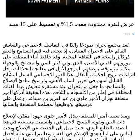
عرض لفترة محدودة مقدم 1.5% و تقسيط علي 15 سنة
TMG
يُعد مجتمع نجران نموذجًا رائدًا في التماسك الاجتماعي والتعايش
القائم على الاحترام المتبادل، إذ تتجلى فيه قيم التسامح والعفو
كركائز راسخة في الثقافة المحلية. وقد حافظ أبناء المنطقة على
موروثهم القبلي الأصيل، الذي يولي كبار السن والمشايخ والوجهاء
مكانة مرموقة، بوصفهم المرجع الأول في معالجة الخلافات وحل
النزاعات بروح الحكمة والتعقل. هذا الدور الاجتماعي الفاعل لمشايخ
القبائل أسهم في تعزيز السلم الأهلي، وترسيخ مبادئ الإصلاح
والتسامح، ما جعل من نجران بيئة مستقرة تتعايش فيها الفئات
المختلفة في إطار من الانسجام والتلاحم، هذه الحقيقة أدركها أمير
منطقة نجران الأمير جلوي بن عبدالعزيز بن مساعد، وعمل على
ترسيخها وتوظيفها لمصلحة المنطقة وإنسانها.
ومنذ تعيينه أميرا للمنطقة يبذل الأمير جلوي جهودا مقدّرة لإصلاح
ذات البين وتقوية النسيج الاجتماعي، واتسمت مساعيه في هذا
الصدد بالطابع الودي، حيث يميل إلى الحديث عن الإصلاح ويحث
الناس على اتباع هدي الإسلام في العفو، وتعاليم النبي عليه أفضل
الصلاة والسلام في التسامح والصفح، لذلك وجد تجاوبا منقطع