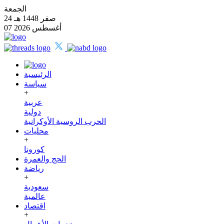
الجمعة
24 صفر 1448 هـ
07 أغسطس 2026
الرئيسية
سياسة
+
عربية
دولية
الحرب الروسية الأوكرانية
محليات
+
كورونا
الحج والعمرة
رياضة
+
سعودية
عالمية
اقتصاد
+