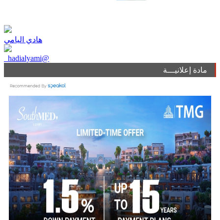
هادي اليامي
_hadialyami@
مادة إعلانيـــة