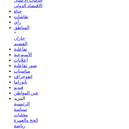
خدمات الأعمال
الاقتصاد الدولي
حياة
نقاشات
رأي
المناطق
+
جازان
القصيم
تفاعلية
الأسبوعية
اعلانات
صور تفاعلية
مناسبات
إنفوجراف
بانوراما
فيديو
عين المواطن
المزيد
الرئيسية
سياسة
محليات
الحج والعمرة
رياضة