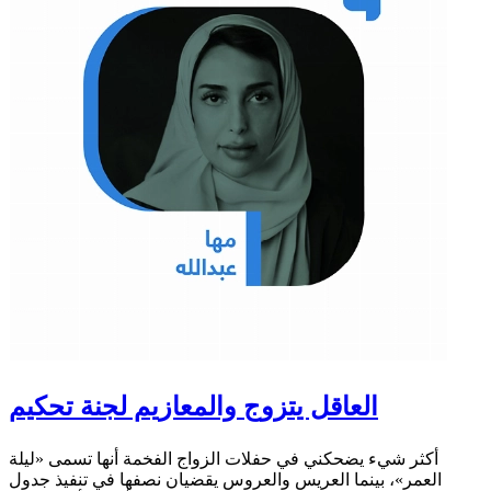
العاقل يتزوج والمعازيم لجنة تحكيم
أكثر شيء يضحكني في حفلات الزواج الفخمة أنها تسمى «ليلة
العمر»، بينما العريس والعروس يقضيان نصفها في تنفيذ جدول