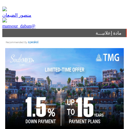
منصور الضبعان
mansour_daban@
مادة إعلانيـــة