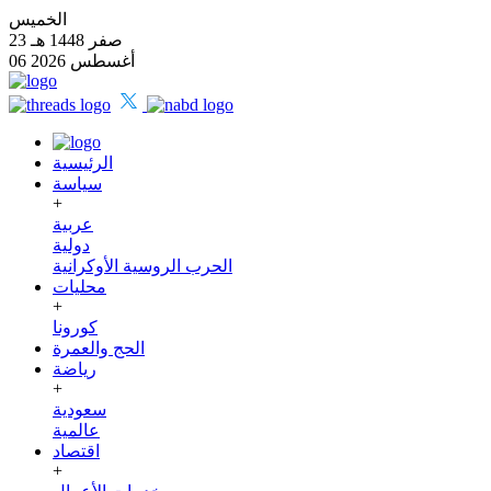
الخميس
23 صفر 1448 هـ
06 أغسطس 2026
الرئيسية
سياسة
+
عربية
دولية
الحرب الروسية الأوكرانية
محليات
+
كورونا
الحج والعمرة
رياضة
+
سعودية
عالمية
اقتصاد
+