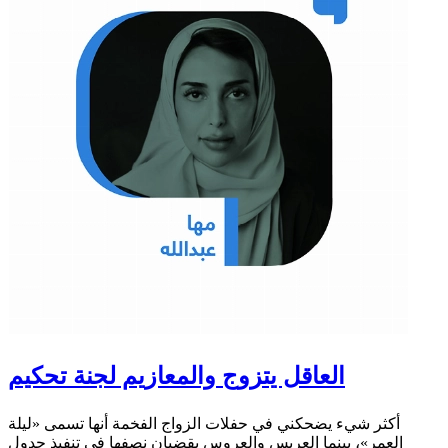
العاقل يتزوج والمعازيم لجنة تحكيم
أكثر شيء يضحكني في حفلات الزواج الفخمة أنها تسمى «ليلة
العمر»، بينما العريس والعروس يقضيان نصفها في تنفيذ جدول