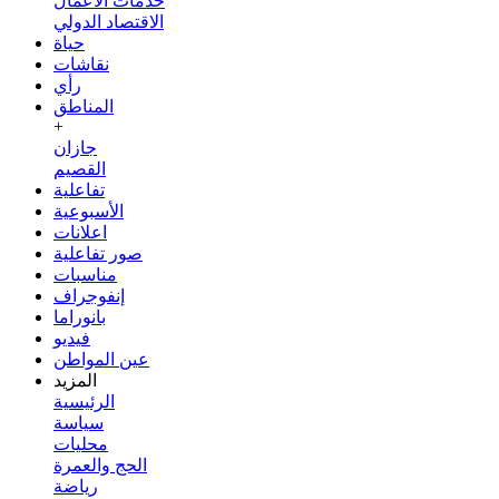
خدمات الأعمال
الاقتصاد الدولي
حياة
نقاشات
رأي
المناطق
+
جازان
القصيم
تفاعلية
الأسبوعية
اعلانات
صور تفاعلية
مناسبات
إنفوجراف
بانوراما
فيديو
عين المواطن
المزيد
الرئيسية
سياسة
محليات
الحج والعمرة
رياضة