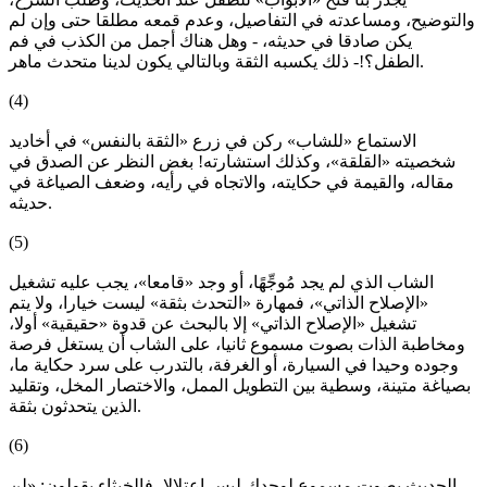
والتوضيح، ومساعدته في التفاصيل، وعدم قمعه مطلقا حتى وإن لم
يكن صادقا في حديثه، - وهل هناك أجمل من الكذب في فم
الطفل؟!- ذلك يكسبه الثقة وبالتالي يكون لدينا متحدث ماهر.
(4)
الاستماع «للشاب» ركن في زرع «الثقة بالنفس» في أخاديد
شخصيته «القلقة»، وكذلك استشارته! بغض النظر عن الصدق في
مقاله، والقيمة في حكايته، والاتجاه في رأيه، وضعف الصياغة في
حديثه.
(5)
الشاب الذي لم يجد مُوجِّهًا، أو وجد «قامعا»، يجب عليه تشغيل
«الإصلاح الذاتي»، فمهارة «التحدث بثقة» ليست خيارا، ولا يتم
تشغيل «الإصلاح الذاتي» إلا بالبحث عن قدوة «حقيقية» أولا،
ومخاطبة الذات بصوت مسموع ثانيا، على الشاب أن يستغل فرصة
وجوده وحيدا في السيارة، أو الغرفة، بالتدرب على سرد حكاية ما،
بصياغة متينة، وسطية بين التطويل الممل، والاختصار المخل، وتقليد
الذين يتحدثون بثقة.
(6)
الحديث بصوت مسموع لوحدك ليس اعتلالا، فالخبثاء يقولون: «لن