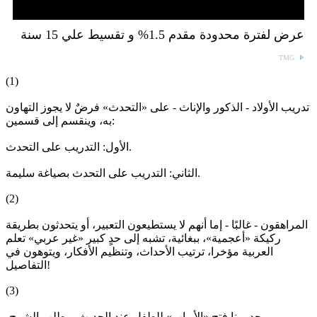
عرض لفترة محدودة مقدم 1.5% و تقسيط علي 15 سنة
TMG
(1)
تدريب الأولاد - الذكور والإناث - على «التحدث» فرضٌ لا يجوز التهاون
به، وينقسم إلى قسمين:
الأول: التدريب على التحدث.
الثاني: التدريب على التحدث بصياغة سليمة.
(2)
المراهقون - غالبًا - إما أنهم لا يستطيعون التعبير، أو يتحدثون بطريقة
ركيكة «أعجمية»، ببغائية، تشبه إلى حدٍ كبير «غير عربي» تعلم
العربية مؤخرا، ترتيب الأحداث، وتنظيم الأفكار، ويتوهون في
التفاصيل!
(3)
يجدر بنا فتح «الأبواب» للطفل عند الحديث، وطلب الشرح،