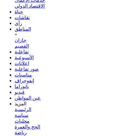
خدمات الأعمال
الاقتصاد الدولي
حياة
نقاشات
رأي
المناطق
+
جازان
القصيم
تفاعلية
الأسبوعية
اعلانات
صور تفاعلية
مناسبات
إنفوجراف
بانوراما
فيديو
عين المواطن
المزيد
الرئيسية
سياسة
محليات
الحج والعمرة
رياضة