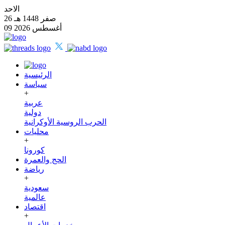
الاحد
26 صفر 1448 هـ
09 أغسطس 2026
الرئيسية
سياسة
+
عربية
دولية
الحرب الروسية الأوكرانية
محليات
+
كورونا
الحج والعمرة
رياضة
+
سعودية
عالمية
اقتصاد
+