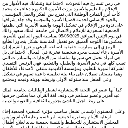
في زمن تتسارع فيه التحولات الاجتماعية وتتشابك فيه الأدوار بين
الإعلام والتعليم والأسرة برزت الأميرة الدكتورة دعاء بنت محمد
كأحد أبرز النماذج الوطنية التي تمزج بين الفكر والعمل المؤسسي
والجهد الإنساني لخدمة قضايا الأسرة والمجتمع وقد جاء إشرافها
على ندوة دور الإعلام في تشكيل الهوية والقيم الأسرية التي نظمتها
الجمعية السعودية للإعلام والاتصال في جامعة الملك سعود وذلك
في يوم الإثنين الموافق 05/05/2025 بمناسبة اليوم العالمي للأسرة،
ليعكس هذا التوجه العميق نحو تفعيل المناسبة بشكل يتجاوز الطابع
الرمزي إلى ممارسة حقيقية لصناعة الوعي وتعزيز القيم إذ إن
الأميرة دعاء ليست مجرد شخصية فخرية في المجال الاجتماعي بل
هي امرأة تحمل في سيرتها سلسلة من الإنجازات والمبادرات التي
تصب كلها في دعم الأسرة، والطفل، والتعليم، فهي الرئيس التنفيذي
لشركة المهرة للتعليم، ومؤسسة أكاديمية ملتقى الأصدقاء للأطفال
وهما منصتان تعملان على بناء بيئة تعليمية داعمة تسهم في تشكيل
وعي الطفل منذ سنواته الأولى وتربطه بهويته وقيمه ومجتمع.
كما أنها عضو في اللجنة الاستشارية لشطر الطالبات بجامعة الملك
عبدالعزيز وعضو مساهم في وقف لغة القرآن مما يعكس حرصها
على ربط الجيل الناشئ بجذوره الثقافية واللغوية والدينية.
وعلى المستوى الإنساني تشغل مناصب مؤثرة كسفيرة لجمعية إخاء
لرعاية الأيتام وسفيرة لجمعية البر قسم رعاية الأيتام ورئيس
المجلس الاستشاري للتخطيط والتنمية بجمعية ساند لعلاج أطفال
مرضى السرطان وهذه المهام تعكس رؤيتها الشاملة لدور الأسرة