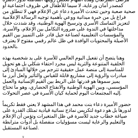
كمصدر أمان ورعاية، لا سيما للأطفال في ظروف اجتماعية أو
صحية صعبة وحين تتحدث الأميرة دعاء عن الإعلام فهي لا تنطلق من
فراغ بل من خبرة ميدانية ووعي بأهمية توجيه الرسالة الإعلامية
لتعزيز التماسك الأسري وترسيخ الهوية الوطنية، وقد شددت خلال
مداخلتها في الندوة على ضرورة التكامل بين الإعلام، والأسرة،
والمؤسسات التعليمية لصناعة جيل قادر على التمييز بين القيم
الأصيلة والمحتويات الوافدة في ظل عالم رقمي مفتوح لا يعترف
بالحدود.
وهنا يتضح أن تفعيل اليوم العالمي للأسرة على يد شخصية بهذه
الخلفية المتنوعة والثرية ليس مجرد احتفاء شكلي بل هو تحويل
للمناسبة إلى منصة عمل حقيقية تترجم من خلالها المبادئ إلى
مبادرات والرؤية إلى مشاريع قابلة للقياس والتأثير ولعل أبرز ما
يميز سموها هو قدرتها على الربط بين القيم الإنسانية والعمل
المؤسسي، وبين الهوية الوطنية والانفتاح الحضاري، وهو ما تحتاج
إليه المجتمعات اليوم لحماية كيان الأسرة في عصر التحولات.
حضور الأميرة دعاء بنت محمد في هذا المشهد لا يعني فقط تكريماً
لدورها بل هو دعوة لتكريس نماذج نسائية قيادية تمتلك القدرة على
صياغة خطاب جديد للأسرة في ظل المتغيرات وتؤمن أن الإعلام
والتعليم والرعاية ليست مسؤوليات منفصلة بل أدوات مترابطة
لصناعة المستقبل.