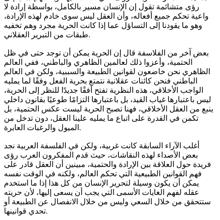
رؤى متشائمة تقول إن الإنسان مسير بالكامل، بواسطة إرادة لا
واعية تحكم جميع أفعاله، وأن العقل ليس سوى خادم لهذه الإرادة،
وهو ما يقودنا إلى التساؤل عما إذا كانت الحرية مجرد وهم تخفيه
طبقات من التبرير العقلاني.
بعض آخر من الفلاسفة قال إن الحرية يمكن أن توجد حتى في ظل
الحتمية، وأعزوا ذلك لعالمين الظاهري والباطني، ففي العالم
الظاهري نحن خاضعون لقوانين الطبيعة والسببية، ولكن في العالم
الباطني فنحن كائنات عقلانية نتمتع بحرية الفعل وفقًا لما يمليه
الواجب الأخلاقي، هذه النظرية تفتح أفقًا جديدًا للنظر إلى الحرية،
ليس باعتبارها غياب القيد، بل باعتبارها التزامًا طوعيًا بقانون داخلي
ينبع من العقل الأخلاقي، فهنا تصبح الحرية ليست عكس الحتمية، بل
تكمن في القدرة على اتباع ما يمليه علينا العقل، دون تدخل من
الميول والرغبات العابرة.
أغلب الآراء السابقة كانت غربية، ولكن في الفلسفة العربية نجد
بعض الأصداء لهذه النقاشات، حيث قدم المفكرون العرب رؤى
فريدة حول العلاقة بين الإرادة والحتمية، مبينين أن العقل قادر على
فهم القوانين الطبيعية التي تحكم العالم، ولكنه في الوقت نفسه
يمكن أن يكون وسيلة لتحرير الإنسان من كل هذا إذا ما استخدم
عقله لفهم الغايات الأسمى التي يجب أن يسعى إليها، لأن حريته
ستتحقق من خلال السعي وليس من خلال الانفصال عن الطبيعة أو
تحدي قوانينها.