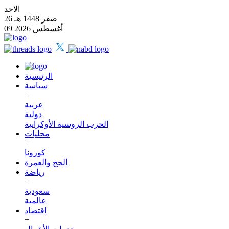
الاحد
26 صفر 1448 هـ
09 أغسطس 2026
الرئيسية
سياسة
+
عربية
دولية
الحرب الروسية الأوكرانية
محليات
+
كورونا
الحج والعمرة
رياضة
+
سعودية
عالمية
اقتصاد
+