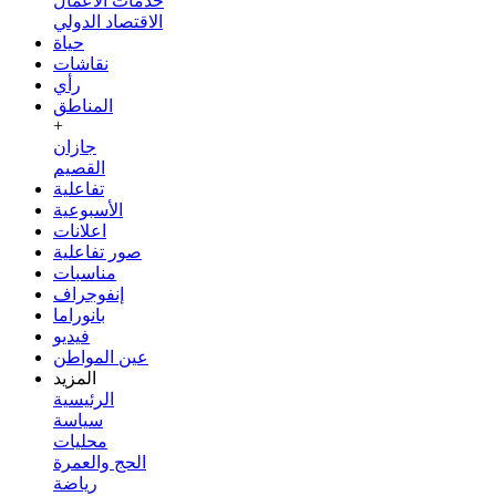
خدمات الأعمال
الاقتصاد الدولي
حياة
نقاشات
رأي
المناطق
+
جازان
القصيم
تفاعلية
الأسبوعية
اعلانات
صور تفاعلية
مناسبات
إنفوجراف
بانوراما
فيديو
عين المواطن
المزيد
الرئيسية
سياسة
محليات
الحج والعمرة
رياضة