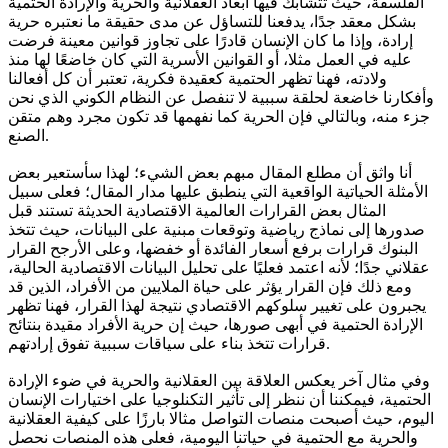
الفلسفة، حيث تتشابك فيها أبعاد العقلانية والحرية والإرادة الحتمية
بشكل معقد جدًا، يدفعنا للتساؤل عن مدى حقيقة ما نعتبره حرية
إرادة، وإذا ما كان الإنسان قادرًا على تجاوز قوانين معينة فرضت
عليه في العمل مثلا، أو القوانين الأسرية التي كان خاضعًا لها منذ
ولادته، فهنا تظهر الحتمية كعقيدة فكرية، تعتبر أن كل أفعالنا
وأفكارنا خاضعة لحلقة سببية لا تنفصل عن النظام الكوني الذي نحن
جزء منه، وبالتالي فإن الحرية كما نفهمها قد تكون مجرد وهم متقن
الصنع.
أنا واثق أن مطلع المقال مبهم بعض الشيء؛ لهذا سأستعير بعض
الأمثلة الحياتية الواقعية التي ينطبق عليها مدار المقال؛ فعلى سبيل
المثال بعض القرارات العالمية الاقتصادية الحديثة تستند قبل
صدورها إلى نماذج رياضية وتوقعات مبنية على البيانات، حيث تتخذ
البنوك قرارات برفع أسعار الفائدة أو خفضها، وعلى الأرجح القرار
عقلاني جدًا؛ لأنه اعتمد فعليًا على تحليل البيانات الاقتصادية الحالية،
ومع ذلك فإن القرار يؤثر على حياة الملايين من الأفراد، الذين قد
يجبرون على تغيير سلوكهم الاقتصادي نتيجة لهذا القرار، فهنا تظهر
الإرادة الحتمية في أبهى صورها، حيث إن حرية الأفراد مقيدة بنتائج
قرارات تتخذ بناء على سياقات سببية تفوق إرادتهم.
وفي مثال آخر يعكس العلاقة بين العقلانية والحرية في ضوء الإرادة
الحتمية، فيمكننا أن ننظر إلى تأثير التكنلوجيا على اختيارات الإنسان
اليوم، حيث أصبحت منصات التواصل مثالا بارزًا على كيفية العقلانية
والحرية مع الحتمية في حياتنا اليومية، فعلى هذه المنصات نحصل