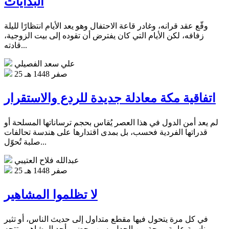
البدايات
وقّع عقد قرانه، وغادر قاعة الاحتفال وهو يعد الأيام انتظارًا لليلة
زفافه، لكن الأيام التي كان يفترض أن تقوده إلى بيت الزوجية،
قادته...
علي سعد الفصيلي
25 صفر 1448 هـ
اتفاقية مكة معادلة جديدة للردع والاستقرار
لم يعد أمن الدول في هذا العصر يُقاس بحجم ترساناتها المسلحة أو
قدراتها الفردية فحسب، بل بمدى اقتدارها على هندسة تحالفات
صلبة تُحوّل...
عبدالله فلاح العتيبي
25 صفر 1448 هـ
لا تظلموا المشاهير
في كل مرة يتحول فيها مقطع متداول إلى حديث الناس، أو تثير
مناسبة عامة موجة من الجدل بسبب حضور أحد المشاهير، تتجه