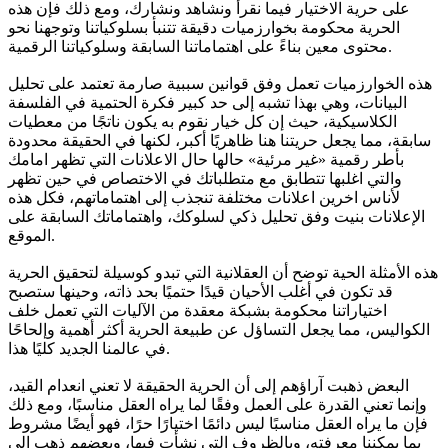
على حرية الاختيار فيما نقرأ ونشاهد ونشارك، ومع ذلك فإن هذه
الحرية محكومة بخوارزميات دقيقة تتنبأ بسلوكياتنا وتوجهنا نحو
محتوى معين بناءً على اهتماماتنا السابقة وسلوكياتنا الرقمية.
هذه الخوارزميات تعمل وفق قوانين سببية صارمة تعتمد على تحليل
البيانات، وهي بهذا تشبه إلى حد كبير فكرة الحتمية في الفلسفة
الكلاسيكية، حيث إن كل خيار نقوم به يكون ناتجًا من معطيات
سابقة، مما يجعل حريتنا هنا ظاهريًا أكبر، لكنها في الحقيقة محدودة
بأطر رقمية «غير مرئية» حالها حال الاعلانات التي تظهر امامك
والتي اغلبها تتطابق مع متطلباتك في الاختصاص في حين تظهر
لأناس اخرين اعلانات مختلفة تنجذب إلى اهتماماتهم، فكل هذه
الإعلانات بنيت وفق تحليل ذكي لسلوكك، واهتماماتك السابقة على
الموقع.
هذه الأمثلة الحية توضح أن العقلانية التي تبدو كوسيلة لتحقيق الحرية
قد تكون في أغلب الأحيان قيدًا حتميًا بحد ذاته، وحينها ستصبح
اختياراتنا محكومة بشبكة معقدة من الآليات التي تعمل خلف
الكواليس، مما يجعل التساؤل عن طبيعة الحرية أكثر أهمية وإلحاحًا
في عالمنا الجديد كليًا هذا.
البعض ذهبت آراؤهم إلى أن الحرية الحقيقة لا تعني انعدام القيد،
وإنما تعني القدرة على العمل وفقًا لما يراه العقل مناسبًا، ومع ذلك
فإن ما يراه العقل مناسبًا ليس دائمًا اختيارًا حرًا، فهو أيضًا مشروط
بما يمكننا معرفته، وبالظروف التي نشأت فيها، وبعضهم ذهب إلى