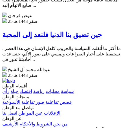
أصابع الاتهام إليه...
عوض فرحان
25 صفر 1448 هـ
حين تضيق بنا الدنيا فلنعد إلى المحبة
ما أكثر ما أثقلت السياسة والحروب كاهل الإنسان في هذا العصر..
نستيقظ على أخبار الصراعات ونمسي على صور الألم، حتى غدت
أحاديثنا تدور في...
عبدالله محمد آل الشيخ
25 صفر 1448 هـ
أقسام الوطن
سياسة
محليات
رياضة
اقتصاد
حياة
رأي
منتجات الوطن
قصص تفاعلية
صور تفاعلية
الأسبوعية
تواصل مع الوطن
الإعلانات
عين المواطن
اتصل بنا
عن الوطن
من نحن
الشروط والأحكام
الأرشيف