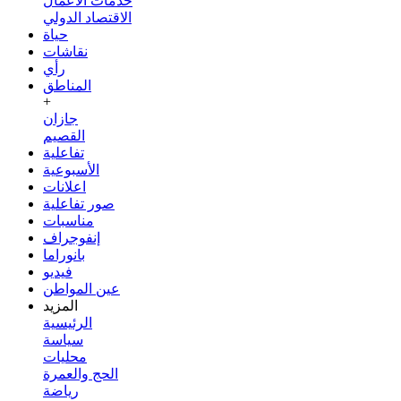
خدمات الأعمال
الاقتصاد الدولي
حياة
نقاشات
رأي
المناطق
+
جازان
القصيم
تفاعلية
الأسبوعية
اعلانات
صور تفاعلية
مناسبات
إنفوجراف
بانوراما
فيديو
عين المواطن
المزيد
الرئيسية
سياسة
محليات
الحج والعمرة
رياضة