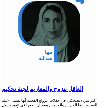
العاقل يتزوج والمعازيم لجنة تحكيم
أكثر شيء يضحكني في حفلات الزواج الفخمة أنها تسمى «ليلة
العمر»، بينما العريس والعروس يقضيان نصفها في تنفيذ جدول