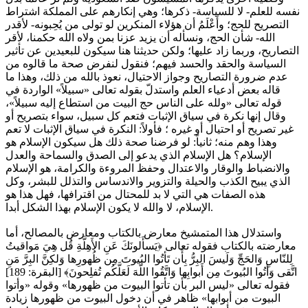
نفسه للعلم- لا للسياسة- ذكرها؛ وهي إنكارهم على المملكة اشتراط
التصريح للحج؛ وأَعْلَمُ أن هؤلاء المنكرين لو تولى من يُحِبونه- لأقدر
الله- شأن الحج، ونسأله أن يزيد عزنا بمن ولاه الله حكمنا، لأقر
التصاريح، وربما زاد عليها؛ ولكن حديثنا هنا سيكون للبعيدين عن تأثير
السياسة والحقد والحسد فيهم؛ فنقول لنفرض صحة ما قالوه من
عدم ضرورة التصاريح وجواز الاحتيال، نعوذ بالله من ذلك، وهذا ما
قاله بعض أدعياء العلم واستدلّ بقوله تعالى «سبيلاً» الواردة في
قوله تعالى «ولله على الناس حج البيت من استطاع إليه سبيلاً»،
وقال إنها نكرة في سياق الإثبات فتعم كل سبيل، سواء بتصريح أو
غير تصريح أو احتيال أو غيره ؛ فأولاً: النكرة في سياق الإثبات لا تعم
وهذا وهم منه؛ ثانياً: لو فرضنا صحة ذلك هل سيكون الإسلام هو
الإسلام؟ هل الإسلام الذي يدعو إلى الصدق والسماحة والعدل
والانضباط والوقار والاعتدال وحفظ المروءة والكرامة، هو الإسلام
الذي يبيح الكذب والحيلة والتزوير والاندساس والتذلل للبشر، وكل
هذه الصفات هي التي لا بد للمحتال من اقترافها، فهل هذا هو
الإسلام، لا والله لا يكون الإسلام بهذا الشكل أبدا.
واستدلال هذا المتمشيخ معارض بالكتاب ومعارض بالمصالح، أما
معارضته بالكتاب فقوله تعالى ﴿يَسأَلونَكَ عَنِ الأَهِلَّةِ قُل هِيَ مَواقيتُ
لِلنّاسِ وَالحَجِّ وَلَيسَ البِرُّ بِأَن تَأتُوا البُيوتَ مِن ظُهورِها وَلكِنَّ البِرَّ مَنِ
اتَّقى وَأتُوا البُيوتَ مِن أَبوابِها وَاتَّقُوا اللَّهَ لَعَلَّكُم تُفلِحونَ﴾ [البقرة: 189]
فقوله تعالى «ليس البر بأن تأتوا البيوت من ظهورها» وقوله «وأتوا
البيوت من أبوابها» ظاهر في أن دخول البيوت من ظهورها زيادة