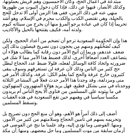
مبتدعة في أعمال الحج، وكان الأحمسيون وهم قريش يعملونها،
وكذلك الأنصار، فنهوا عن ذلك، فإذا كان دخول البيوت من ظهورها
منهي عنه في ذلك الزمن، ففي هذا الزمن أولى ألا تدخل للحج
بالحيلة، وهي تقتضي الكذب والكذب محرم في الإسلام، وهو أشد
تحريماً إذا كان في عبادة يرجو المرؤ منها أن يخرج من سيئاته كيوم
ولدته أمه، فكيف يفتتحها بالحيل والأكاذيب.
هذا وإن الحكومة السعودية ترجو أن تضخم من أعداد الحجيج، ولكن
كيف تُضَخِّمُهم ومنهم من يحجون دون تصريح فيصلون بذلك إلى
ضعف عددهم، وربما إن أتيح الأمر دون رقابة كما يطالب هؤلاء أن
يتضاعف العدد أضعافاً أخرى، لذلك فضبط هذا الأمر مما لا شك في
ضرورته واتخاذ كافة الوسائل لفعله، فلولا ضبط عدد الحجاج لبطل
حج كثير من الناس وذلك لأن عرفة لن تستغرقهم وسوف يبقى
كثيرون خارج عرفة والحج كما يعلم الكل: عرفة، وكذلك الأمر في
منى ومزدلفة، وقد وجدنا هذا الأمر حدث فعلاً في المشاعر الثلاثة
ووجدناه في منى بشكل فظيع، فهل يريد هؤلاء المتهورون المتهوكون
في ما يبثونه على المسلمين من فتاوى ألَّا يحج الناس أم يريدون
مكسباً سياسياً في وهمهم حين تقع السعودية في هذه العقبات
وتسقط المسلمين.
أضف إلى ذلك أمراً هو الأهم، وهو أن منع الحج دون تصريح بل
وتحريمه يسهم في تأمين الحجاج وسلامتهم من كثير من الأمور،
ومنها: الفوضى وما تؤدي إليه، وقد علمنا ما نتج عن الفوضى في
أزمان سابقة من موت المسلمين وما حل ببعضهم، ومنها: أن مكة