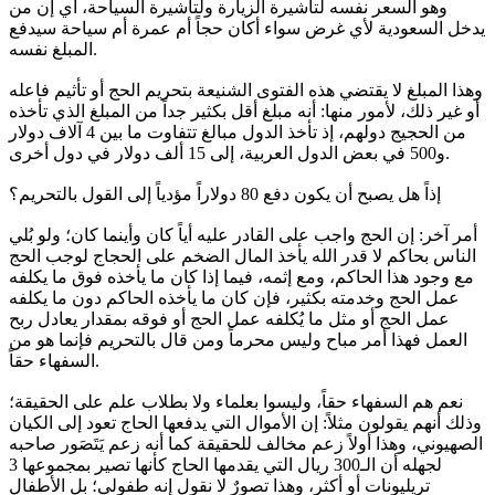
وهو السعر نفسه لتأشيرة الزيارة ولتأشيرة السياحة، أي إن من
يدخل السعودية لأي غرض سواء أكان حجاً أم عمرة أم سياحة سيدفع
المبلغ نفسه.
وهذا المبلغ لا يقتضي هذه الفتوى الشنيعة بتحريم الحج أو تأثيم فاعله
أو غير ذلك، لأمور منها: أنه مبلغ أقل بكثير جداً من المبلغ الذي تأخذه
من الحجيج دولهم، إذ تأخذ الدول مبالغ تتفاوت ما بين 4 آلاف دولار
و500 في بعض الدول العربية، إلى 15 ألف دولار في دول أخرى.
إذاً هل يصبح أن يكون دفع 80 دولاراً مؤدياً إلى القول بالتحريم؟
أمر آخر: إن الحج واجب على القادر عليه أياً كان وأينما كان؛ ولو بُلي
الناس بحاكم لا قدر الله يأخذ المال الضخم على الحجاج لوجب الحج
مع وجود هذا الحاكم، ومع إثمه، فيما إذا كان ما يأخذه فوق ما يكلفه
عمل الحج وخدمته بكثير، فإن كان ما يأخذه الحاكم دون ما يكلفه
عمل الحج أو مثل ما يُكلفه عمل الحج أو فوقه بمقدار يعادل ربح
العمل فهذا أمر مباح وليس محرماً ومن قال بالتحريم فإنما هو من
السفهاء حقاً.
نعم هم السفهاء حقاً، وليسوا بعلماء ولا بطلاب علم على الحقيقة؛
وذلك أنهم يقولون مثلاً: إن الأموال التي يدفعها الحاج تعود إلى الكيان
الصهيوني، وهذا أولاً زعم مخالف للحقيقة كما أنه زعم يَتَصَور صاحبه
لجهله أن الـ300 ريال التي يقدمها الحاج كأنها تصير بمجموعها 3
تريليونات أو أكثر، وهذا تصورٌ لا نقول إنه طفولي؛ بل الأطفال