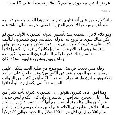
عرض لفترة محدودة مقدم 1.5% و تقسيط علي 15 سنة
TMG
جاء كلام يظهر على أنه فتاوى بتحريم الحج هذا العام، وبعضها تحرمه
منذ أعوام وبعضها لا تحرم الحج وإنما تفتي بحرمة المال الناتج عنه.
وهو كلام لا نزال نسمعه منذ تأسيس الدولة السعودية الأولى حين لم
يكن هناك سوى ما تروج له الدولة العثمانية، ومن يتصدرون لتأليف
الكتب على ما تريد، كأحمد زيني وابن عبدالشكور وابن جرجيس وابن
سند وغيرهم، أما الآن فقد أصبح بإمكان كل فرد أن يكون إعلاماً
بذاته، ولذلك فحينما يكثر المعارضون للسعودية تكبر معه
جماهيريتهم وتشيع دعايتهم، وهكذا كان.
وقلة ممن تحدث في هذا الموضوع من طلبة العلم بشكل علمي
رصين، يرجو الحق، ويبتعد عن التَّسيِيس؛ وقد اطلعت على رد أحد
هؤلاء وهو مبادرة طيبة، جزاه الله خيراً، لكنه أهمل كثيراً من الجوانب
المهمة جداً التي يكتمل رده لو أضافها.
وهنا أقول كان كثيرون يقولون إن السعودية كدولة تأخذ كثيراً من
المال على الحجاج عند إصدار التأشيرة؛ وإن كان الكلام ليس جديداً،
فقد كان يقال مثله منذ أسست مع أنها كانت تصدر تأشيرات الحج
مجاناً، فلا غرابة أن يأتي الكلام عليها حين جعلت رسم تأشيرة الحج
مبلغ 300 ريال أي أقل من الـ100 دولار وبالتحديد حوالى 80 دولاراً