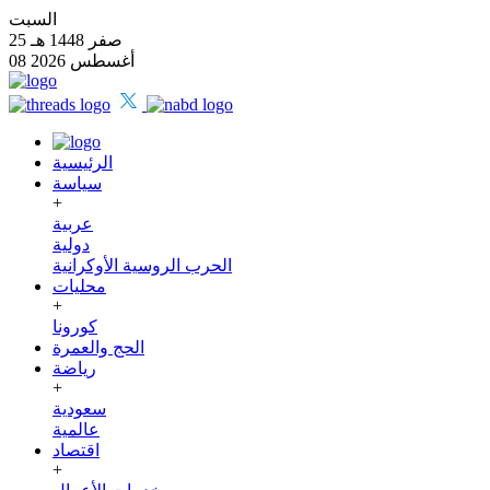
السبت
25 صفر 1448 هـ
08 أغسطس 2026
الرئيسية
سياسة
+
عربية
دولية
الحرب الروسية الأوكرانية
محليات
+
كورونا
الحج والعمرة
رياضة
+
سعودية
عالمية
اقتصاد
+