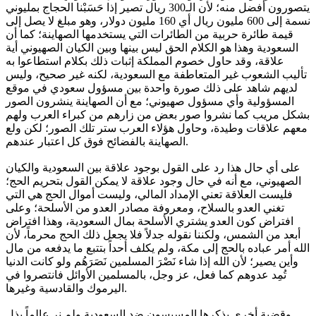
يتصورون أفضل منه؛ لأن الـ300 ريال تصير إذا حَسَبْنا الحجاج بمليوني
نسمة إلى 600 مليون ريال أي 160 مليون دولار، وهو مبلغ لا يصل إلى
قيمة طائرة حربية من الطائرات التي يستخدمها الصهاينة؛ كما أن
السعودية وهذا هو الكلام الحق ليس بينها وبين الكيان الصهيوني أية
علاقة، وقد حاول خصوم المملكة إثبات ذلك بكلام استطاعوا به
تأليب الشعوب غير المتعاطفة مع السعودية، لكنه غير صحيح، وليس
لديهم شاهد على ذلك صورة واحدة بين مسؤول سعودي في موقع
المسؤولية وأي مسؤول صهيوني؛ مع أن الصهاينة ينشرون الصور
بشكل مريب كما نشروا صور بعض من زارهم من كبراء العرب ولهم
معهم علاقات وطيدة، وحاول هؤلاء العرب ستر تلك الصور؛ لكن ولع
الصهاينة بالفضائح فوق كل اعتبار عندهم.
على أي حال هذا رد على القول بوجود علاقة بين السعودية والكيان
الصهيوني، مع أنه في حال وجود علاقة لا يمكن القول بتحريم الحج؛
فليست العلاقة تعني الإمداد المالي، وليست أموال الحج هي التي
تغني العدو بالسلاح، ومعروفة مصادر العدو من الأسلحة؛ وعلى
افتراض كون العدو يشتري الأسلحة بمال السعودية، وهذا افتراض
أبعد من الشمس، ولكننا نقوله جدلاً فلا يجعل ذلك الحج محرماً، لأن
الله أمر عباده بالحج إلى مكة، ولم يكلف أحداً بتتبع ما يدفعه من مال
وأين يصير؛ لأن الله إذا شاء نَصْرَ المسلمين نَصَرَهُم ولو كانت الدنيا
تُمِد عدوهم كما فعل، عز وجل، بالمسلمين الأوائل فانتصروا في
اليرموك والقادسية وغيرها.
وقضية أخرى يذكرها المسيسون ضد السعودية ولم نر عالماً بذل