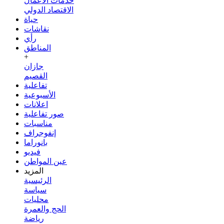
خدمات الأعمال
الاقتصاد الدولي
حياة
نقاشات
رأي
المناطق
+
جازان
القصيم
تفاعلية
الأسبوعية
اعلانات
صور تفاعلية
مناسبات
إنفوجراف
بانوراما
فيديو
عين المواطن
المزيد
الرئيسية
سياسة
محليات
الحج والعمرة
رياضة