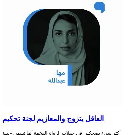
العاقل يتزوج والمعازيم لجنة تحكيم
أكثر شيء يضحكني في حفلات الزواج الفخمة أنها تسمى «ليلة