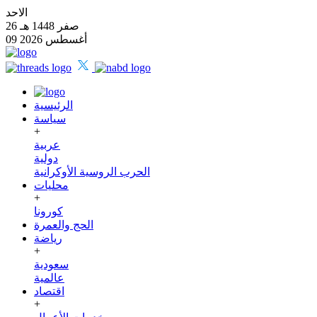
الاحد
26 صفر 1448 هـ
09 أغسطس 2026
الرئيسية
سياسة
+
عربية
دولية
الحرب الروسية الأوكرانية
محليات
+
كورونا
الحج والعمرة
رياضة
+
سعودية
عالمية
اقتصاد
+