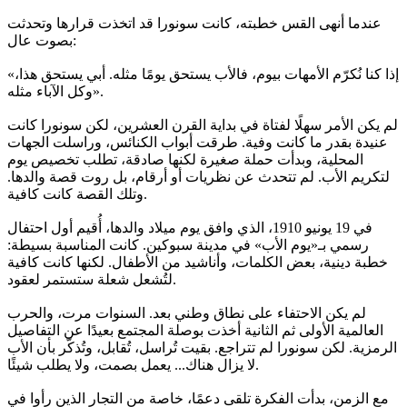
عندما أنهى القس خطبته، كانت سونورا قد اتخذت قرارها وتحدثت
بصوت عال:
«إذا كنا نُكرّم الأمهات بيوم، فالأب يستحق يومًا مثله. أبي يستحق هذا،
وكل الآباء مثله».
لم يكن الأمر سهلًا لفتاة في بداية القرن العشرين، لكن سونورا كانت
عنيدة بقدر ما كانت وفية. طرقت أبواب الكنائس، وراسلت الجهات
المحلية، وبدأت حملة صغيرة لكنها صادقة، تطلب تخصيص يوم
لتكريم الأب. لم تتحدث عن نظريات أو أرقام، بل روت قصة والدها.
وتلك القصة كانت كافية.
في 19 يونيو 1910، الذي وافق يوم ميلاد والدها، أُقيم أول احتفال
رسمي بـ«يوم الأب» في مدينة سبوكين. كانت المناسبة بسيطة:
خطبة دينية، بعض الكلمات، وأناشيد من الأطفال. لكنها كانت كافية
لتُشعل شعلة ستستمر لعقود.
لم يكن الاحتفاء على نطاق وطني بعد. السنوات مرت، والحرب
العالمية الأولى ثم الثانية أخذت بوصلة المجتمع بعيدًا عن التفاصيل
الرمزية. لكن سونورا لم تتراجع. بقيت تُراسل، تُقابل، وتُذكّر بأن الأب
لا يزال هناك... يعمل بصمت، ولا يطلب شيئًا.
مع الزمن، بدأت الفكرة تلقى دعمًا، خاصة من التجار الذين رأوا في