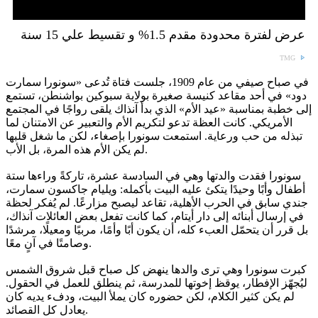
عرض لفترة محدودة مقدم 1.5% و تقسيط علي 15 سنة
TMG
في صباح صيفي من عام 1909، جلست فتاة تُدعى «سونورا سمارت
دود» في أحد مقاعد كنيسة صغيرة بولاية سبوكين بواشنطن، تستمع
إلى خطبة بمناسبة «عيد الأم» الذي بدأ آنذاك يلقى رواجًا في المجتمع
الأمريكي. كانت العظة تدعو لتكريم الأم والتعبير عن الامتنان لما
تبذله من حب ورعاية. استمعت سونورا بإصغاء، لكن ما شغل قلبها
لم يكن الأم هذه المرة، بل الأب.
سونورا فقدت والدتها وهي في السادسة عشرة، تاركةً وراءها ستة
أطفال وأبًا وحيدًا يتكئ عليه البيت بأكمله: ويليام جاكسون سمارت،
جندي سابق في الحرب الأهلية، تقاعد ليصبح مزارعًا. لم يُفكر لحظة
في إرسال أبنائه إلى دار أيتام، كما كانت تفعل بعض العائلات آنذاك،
بل قرر أن يتحمّل العبء كله، أن يكون أبًا وأمًا، مربيًا ومعيلًا، مرشدًا
وصامتًا في آنٍ معًا.
كبرت سونورا وهي ترى والدها ينهض كل صباح قبل شروق الشمس
ليُجهّز الإفطار، يوقظ إخوتها للمدرسة، ثم ينطلق للعمل في الحقول.
لم يكن كثير الكلام، لكن حضوره كان يملأ البيت، ودفء يديه كان
يعادل كل القصائد.