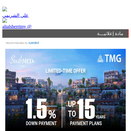
علي الشريمي
alialsherrimy @
مادة إعلانيـــة