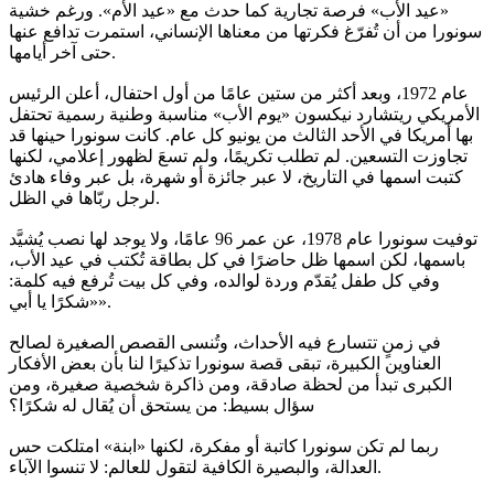
«عيد الأب» فرصة تجارية كما حدث مع «عيد الأم». ورغم خشية
سونورا من أن تُفرّغ فكرتها من معناها الإنساني، استمرت تدافع عنها
حتى آخر أيامها.
عام 1972، وبعد أكثر من ستين عامًا من أول احتفال، أعلن الرئيس
الأمريكي ريتشارد نيكسون «يوم الأب» مناسبة وطنية رسمية تحتفل
بها أمريكا في الأحد الثالث من يونيو كل عام. كانت سونورا حينها قد
تجاوزت التسعين. لم تطلب تكريمًا، ولم تسعَ لظهور إعلامي، لكنها
كتبت اسمها في التاريخ، لا عبر جائزة أو شهرة، بل عبر وفاء هادئ
لرجل ربّاها في الظل.
توفيت سونورا عام 1978، عن عمر 96 عامًا، ولا يوجد لها نصب يُشيَّد
باسمها، لكن اسمها ظل حاضرًا في كل بطاقة تُكتب في عيد الأب،
وفي كل طفل يُقدّم وردة لوالده، وفي كل بيت تُرفع فيه كلمة:
«شكرًا يا أبي».
في زمنٍ تتسارع فيه الأحداث، وتُنسى القصص الصغيرة لصالح
العناوين الكبيرة، تبقى قصة سونورا تذكيرًا لنا بأن بعض الأفكار
الكبرى تبدأ من لحظة صادقة، ومن ذاكرة شخصية صغيرة، ومن
سؤال بسيط: من يستحق أن يُقال له شكرًا؟
ربما لم تكن سونورا كاتبة أو مفكرة، لكنها «ابنة» امتلكت حس
العدالة، والبصيرة الكافية لتقول للعالم: لا تنسوا الآباء.