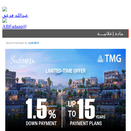
عبدالله فدعق
ABFadaaq@
مادة إعلانيـــة