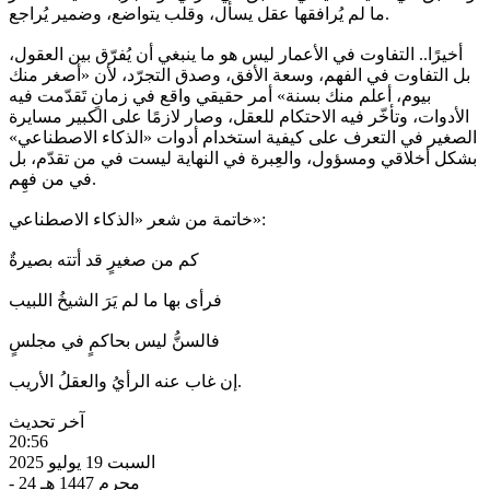
ما لم يُرافقها عقل يسأل، وقلب يتواضع، وضمير يُراجع.
أخيرًا.. التفاوت في الأعمار ليس هو ما ينبغي أن يُفرّق بين العقول،
بل التفاوت في الفهم، وسعة الأفق، وصدق التجرّد، لأن «أصغر منك
بيوم، أعلم منك بسنة» أمر حقيقي واقع في زمانٍ تَقدّمت فيه
الأدوات، وتأخّر فيه الاحتكام للعقل، وصار لازمًا على الكبير مسايرة
الصغير في التعرف على كيفية استخدام أدوات «الذكاء الاصطناعي»
بشكل أخلاقي ومسؤول، والعِبرة في النهاية ليست في من تقدّم، بل
في من فهِم.
خاتمة من شعر «الذكاء الاصطناعي»:
كم من صغيرٍ قد أتته بصيرةٌ
فرأى بها ما لم يَرَ الشيخُ اللبيب
فالسنُّ ليس بحاكمٍ في مجلسٍ
إن غاب عنه الرأيُ والعقلُ الأريب.
آخر تحديث
20:56
السبت 19 يوليو 2025
- 24 محرم 1447 هـ