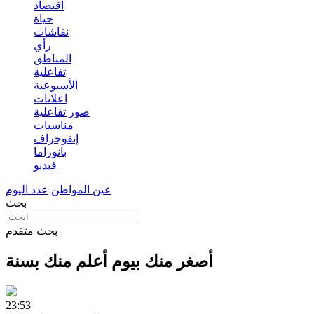
اقتصاد
حياة
نقاشات
رأي
المناطق
تفاعلية
الأسبوعية
اعلانات
صور تفاعلية
مناسبات
إنفوجراف
بانوراما
فيديو
عين المواطن
عدد اليوم
بحث
بحث متقدم
أصغر منك بيوم أعلم منك بسنة
23:53