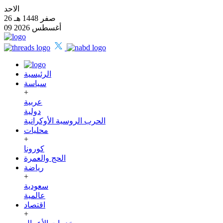
الاحد
26 صفر 1448 هـ
09 أغسطس 2026
الرئيسية
سياسة
+
عربية
دولية
الحرب الروسية الأوكرانية
محليات
+
كورونا
الحج والعمرة
رياضة
+
سعودية
عالمية
اقتصاد
+