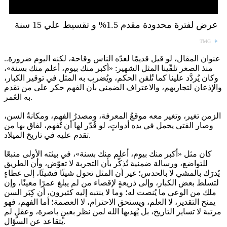
عرض لفترة محدودة مقدم 1.5% و تقسيط علي 15 سنة
TMG
عنوان المقال، لو قيل قديمًا لعدّه الناس وقاحة، لكنه اليوم ضرورة..
منذ الصغر تلقّينا المثل الشهير: «أكبر منك بيوم، أعلم منك بسنة»،
وكان يُردَّد علينا كما تُلقن الحكم، ويُضرب به المثل في توقير الكبار،
والإذعان لتجاربهم، والاعتراف الضمني بأن الفهم حكر على من تقدم
به العُمر.
الزمن تغير، وتغير معه موقعُ المعرفة، ومصدرُ الفهم، ومكانةُ السن،
وصار الفتى يحمل في يده أدواتٍ، لو قُدّر لها أن تُفهم، لفاق بها من
تقدم عليه في تاريخ الميلاد.
كان مثل «أكبر منك بيوم، أعلم منك بسنة»، في بيئته الأولى منبعًا
للتواضع، ورسالة ضمنية تُذكّر بأن التجربة لا تعوّض، وأن الطريق
يُدرَك بالمشي لا بالحدس؛ غير أن المثل تحول شيئًا فشيئًا، إلى غطاءٍ
لتسلط بعض الكبار، وإلى ذريعةٍ لإقصاء من لم يبلغ عمرًا معينًا، وإن
ملك من الوعي ما يُنصت له؛ وما لا ينتبه إليه كثيرون، أن كِبَر السن
يمنح التقدير، لا العلم، ويستحق الاحترام، لا العصمة؛ أما الفهم، فهو
مرتبة لا تساير التاريخ، بل يُهديها الله لمن نظر بعينٍ باصرة، وعقلٍ لم
يتقاعد عن السؤال.