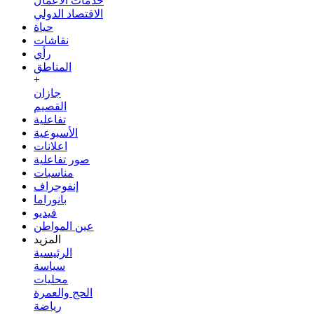
خدمات الأعمال
الاقتصاد الدولي
حياة
نقاشات
رأي
المناطق
+
جازان
القصيم
تفاعلية
الأسبوعية
اعلانات
صور تفاعلية
مناسبات
إنفوجراف
بانوراما
فيديو
عين المواطن
المزيد
الرئيسية
سياسة
محليات
الحج والعمرة
رياضة