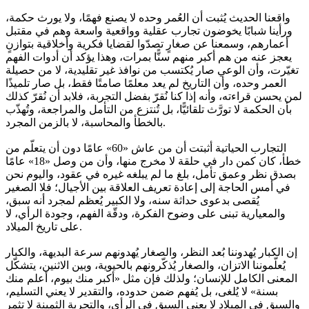
واقعنا الحديث يُثبت أن العُمر وحده لا يصنع فهمًا، ولا يورث حكمة،
ورأينا شبابًا يخوضون تجارب عقلية وواقعية واسعة وهم في مقتبل
أعمارهم، وسمعنا عن صغارٍ تصدّوا لقضايا فكرية وأخلاقية بتوازنٍ
يعجز عنه من هم أكبر منهم سنًّا بمرات، وهذا يؤكد أن أدوات الفهم
تغيّرت، وأن الوعي صار يُكتسب من نوافذ غير تقليدية، لا من حصيلة
العمر وحده، وأن التاريخ لم يعد معلمًا صامتًا فقط، بل صار تلميذًا
لمن يحسن قراءته، وأنه إذا كنا نُقرّ بفضل التجربة، فلابد أن نُقرّ كذلك
بأن الحكمة لا تورَّث تلقائيًّا، بل تُنتزع من التأمل والمراجعة، وتُهذّب
بالخطأ والمحاسبة، لا بالزمن المجرد.
التجارب الحياتية أثبتت أن من عاش «60» عامًا دون أن يتعلّم من
خطأ، كان كمن دار في حلقة لا مخرج منها، وأن من وصل «18» عامًا
بصدق نظر وعمق تأمل، بلغ ما لم يبلغه غيره في عقود، واليوم نحن
في أمس الحاجة إلى إعادة تعريف العلاقة بين الأجيال؛ فلا الصغير
يُقصى بدعوى حداثة سنه، ولا الكبير يُعظم لمجرد أنه سبق،
والمعيارية تبنى على وضوح الفكرة، ودقّة الفهم، وجودة الرأي، لا
على تاريخ الميلاد.
إن الكبار يُهدوننا بُعد النظر، والصغار يُهدونهم سرعة البديهة، والكبار
يُعلّموننا الاتزان، والصغار يُذكّرونهم بالحيوية، وبين الاثنين، يتشكّل
المعنى الكامل للإنسان؛ ولذلك فإن مثل «أكبر منك بيوم، أعلم منك
بسنة» لا يُلغى، بل يُفهم ضمن حدوده، والتقدير لا يعني التسليم،
والسبق في الميلاد لا يعني السبق في الرأي، والتجربة الثمينة لا تثمر