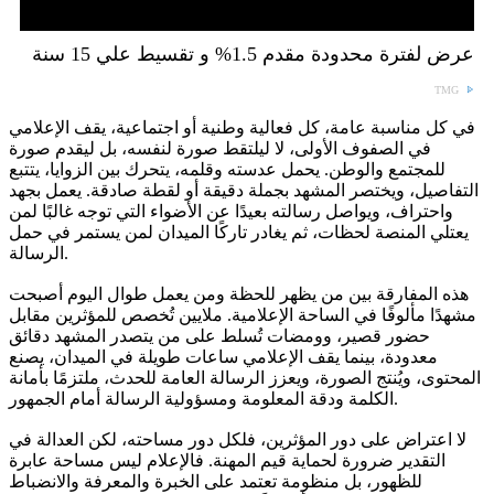
عرض لفترة محدودة مقدم 1.5% و تقسيط علي 15 سنة
TMG
في كل مناسبة عامة، كل فعالية وطنية أو اجتماعية، يقف الإعلامي
في الصفوف الأولى، لا ليلتقط صورة لنفسه، بل ليقدم صورة
للمجتمع والوطن. يحمل عدسته وقلمه، يتحرك بين الزوايا، يتتبع
التفاصيل، ويختصر المشهد بجملة دقيقة أو لقطة صادقة. يعمل بجهد
واحتراف، ويواصل رسالته بعيدًا عن الأضواء التي توجه غالبًا لمن
يعتلي المنصة لحظات، ثم يغادر تاركًا الميدان لمن يستمر في حمل
الرسالة.
هذه المفارقة بين من يظهر للحظة ومن يعمل طوال اليوم أصبحت
مشهدًا مألوفًا في الساحة الإعلامية. ملايين تُخصص للمؤثرين مقابل
حضور قصير، وومضات تُسلط على من يتصدر المشهد دقائق
معدودة، بينما يقف الإعلامي ساعات طويلة في الميدان، يصنع
المحتوى، ويُنتج الصورة، ويعزز الرسالة العامة للحدث، ملتزمًا بأمانة
الكلمة ودقة المعلومة ومسؤولية الرسالة أمام الجمهور.
لا اعتراض على دور المؤثرين، فلكل دور مساحته، لكن العدالة في
التقدير ضرورة لحماية قيم المهنة. فالإعلام ليس مساحة عابرة
للظهور، بل منظومة تعتمد على الخبرة والمعرفة والانضباط