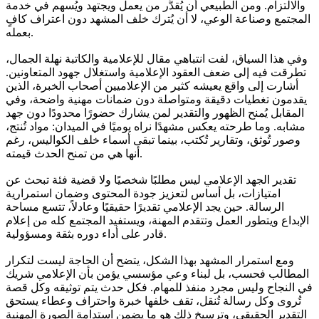
والالتزام. ومن الطبيعي أن يُقدَّر من يعمل ويجتهد ويُسهم في خدمة
المجتمع وصناعة الوعي، لا أن يُترك خلف المشهد دون اعتراف كافٍ
بعمله.
وفي هذا السياق، لفت انتباهي مقال للإعلامية والكاتبة نهلة الجمال،
تطرقت فيه إلى ضعف العقود الإعلامية واستغلال جهود المتعاونين.
أشارت إلى واقع يعيشه كثير من الإعلاميين أصحاب الخبرة، الذين
يقدمون تغطيات دقيقة ومتواصلة دون ضمانات مهنية واضحة، وفي
المقابل يُمنح الظهور والتقدير لمن يشارك حضورًا محدودًا دون جهد
مشابه. وما طرحته يعكس مشهدًا نراه يوميًا في الميدان: مواد تُنتج،
وصور تُوثق، وتقارير تُكتب، بينما تبقى أسماء خلف الكواليس، رغم
أنها هي من تمنح الحدث قيمته.
تقدير الجهد الإعلامي ليس مطلبًا شخصيًا ولا قضية فئة تبحث عن
امتيازات، بل أساس لتعزيز جودة المحتوى وضمان استمرارية
الرسالة. حين يجد الإعلامي تقديرًا حقيقيًا وعادلاً، تتسع مساحة
الإبداع ويتطور العمل وتتقدم المهنة، ويستفيد المجتمع كله من إعلام
قادر على أداء دوره بثقة ومسؤولية.
ومع استمرار المشهد بهذا الشكل، يتضح أن الحاجة ليست لتكرار
المطالب فحسب، بل لبناء وعي مؤسسي يؤمن بأن الإعلامي شريك
في النجاح وليس مجرد منفذ للمهام. فكل حدث يتم توثيقه وكل قصة
تُروى وكل رسالة تُنقل، تقف خلفها خبرة واحتراف وعطاء يستحق
التقدير الحقيقي، وترسيخ ذلك هو ما يضمن استدامة الصورة المهنية