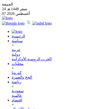
الجمعة
24 صفر 1448 هـ
07 أغسطس 2026
الرئيسية
سياسة
+
عربية
دولية
الحرب الروسية الأوكرانية
محليات
+
كورونا
الحج والعمرة
رياضة
+
سعودية
عالمية
اقتصاد
+