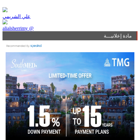
علي الشريمي
alialsherrimy @
مادة إعلانيـــة