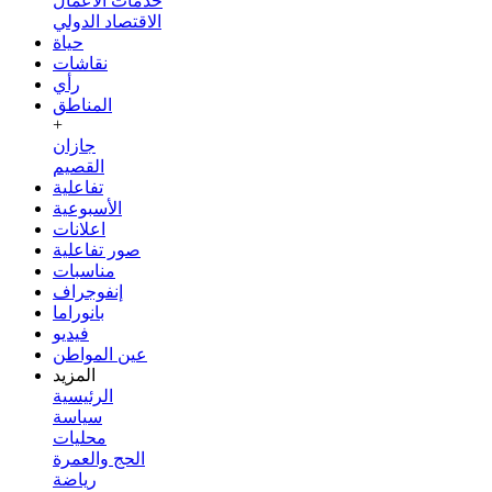
خدمات الأعمال
الاقتصاد الدولي
حياة
نقاشات
رأي
المناطق
+
جازان
القصيم
تفاعلية
الأسبوعية
اعلانات
صور تفاعلية
مناسبات
إنفوجراف
بانوراما
فيديو
عين المواطن
المزيد
الرئيسية
سياسة
محليات
الحج والعمرة
رياضة