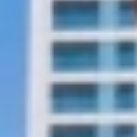
وأوضح المركز أن متوسط الهطول المطري على مستوى المملكة
بلغ (58.6) ملم، فيما سجلت مدينة جدة أعلى كمية هطول مطري في
يوم واحد بواقع (137.8) ملم، في حين تصدرت منطقة عسير مناطق
المملكة من حيث متوسط الهطول المطري بمعدل (103.7) ملم.
وبيَّنت الإحصائيات تسجيل 35 تقلبًا جويًا خلال العام، إلى جانب إصدار
2484 إنذارًا جويًا شملت مختلف مناطق المملكة، ضمن جهود المركز
في التحذير المبكر ورفع مستوى الجاهزية.
وفيما يتعلق بدرجات الحرارة، سجّلت مدينة طريف أدنى درجة حرارة
بلغت (-5) درجات مئوية، بينما سجلت مدينة الأحساء أعلى درجة
حرارة وصلت إلى (49.9) درجة مئوية خلال العام.
وأشار المركز إلى أن هذه الإحصائيات تعكس تنوع وتأثير العوامل
الجوية والمناخية على المملكة خلال عام 2025م، وتبرز الدور
المحوري لمنظومة الرصد والإنذار المبكر في دعم السلامة العامة،
ورفع كفاءة التخطيط، وتعزيز الاستفادة من البيانات المناخية
الدقيقة.
ويأتي هذا الإعلان ضمن جهود المركز الوطني للأرصاد في توثيق
وتحليل بيانات الطقس، ورفع مستوى الوعي المناخي، وتقديم
معلومات موثوقة تسهم في دعم الجهات المستفيدة وصناع القرار،
وفق مستهدفات تطوير قطاع الأرصاد بالمملكة.