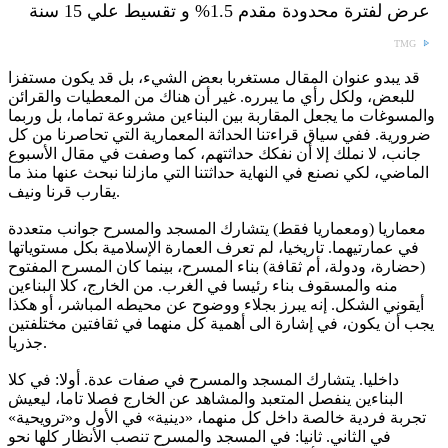
عرض لفترة محدودة مقدم 1.5% و تقسيط علي 15 سنة
TMG
قد يبدو عنوان المقال مستغربا بعض الشيء، بل قد يكون مستفزا
للبعض، ولكل رأي ما يبرره. غير أن هناك من المعطيات والقرائن
والمسوغات ما يجعل المقاربة بين البناءين مشروعة تماما، بل وربما
ضرورية. ففي سياق قراءتنا الحداثة المعمارية التي تحاصرنا من كل
جانب، لا نملك إلا أن نفكك حداثتهم، كما وصفت في مقال الأسبوع
الماضي، لكي نصنع في النهاية حداثتنا التي مازلنا نبحث عنها منذ ما
يقارب قرنا ونيف.
معماريا (ومعماريا فقط) يتشارك المسجد والمسرح جوانب متعددة
في عمارتيهما. تاريخيا، لم تعرف العمارة الإسلامية بكل مستوياتها
(حضارة، ودولة، أم ثقافة) بناء المسرح، بينما كان المسرح المفتوح
منه والمسقوف بناء رئيسا في الغرب. من الخارج، كلا البناءين
أيقوني الشكل. إنه يبرز بجلاء ووضوح عن محيطه المباشر، أو هكذا
يجب أن يكون، في إشارة الى أهمية كل منهما في ثقافتين مختلفتين
جذريا.
داخليا. يتشارك المسجد والمسرح في صفات عدة. أولا: في كلا
البناءين ينفصل المتعبد والمشاهد عن الخارج فصلا تاما، ليعيش
تجربة فردية خالصة داخل كل منهما، «دينية» في الأول و«ترويحية»
في الثاني. ثانيا: في المسجد والمسرح تنصب الأنظار كلها نحو