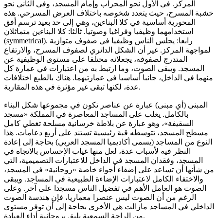
المركز. في الأول نحو المحراب وإمام المسجد، وفي الثاني نحو
خشبة المسرح، حيث يتعدد شخوصه باختلاف العرض المسرحي. هذه
المحورية أساسية في كلا البناءين، وهي إلى حد بعيد ترسم أفق
استخدامهما وظيفيا وفراغيا وصوتيا. ثالثا: كلا البناءين متماثلان
(symmetrical). رابعا: يجلس الناس وظيفيا في صفوف متوازية
لمواجهة المركز. غير أن الشكل الدائري لصفوف المسرح، والارتفاع
المتدرج لصفوفه، يجعلانه مختلفا على مستوى الوظيفية عن
المسجد. ويبقى الصوت، وما ارتبط به من اعتبارات في عمارة كل
منهما في الداخل، جانبا أساسيا في عمارتيهما. هناك بالطبع اختلافات
عدة، لكنها تبقى غير مؤثرة في هذه المقاربة.
المبنى (أي مبنى) عبارة عن عناصر تكون في مجموعها شكل البناء
بالكامل. يغلب على المساجد المعاصرة في المملكة «مسجد
السقيفة»، وهو عبارة عن بلاطة خرسانية مسلحة تغطي كامل
مسطح المسجد، تتوسطه قبة رئيسية تستند على أربع دعامات. هذا
النوع من المساجد (يسمى أكاديميا المسجد العربي) بحاجة إلى إعادة
النظر فيه لأسباب عدة، لعل منها غياب الإحساس بالاتجاه في
المسجد، وفقدان المسجد في الداخل للاعتبارات التصميمية، التي
من شأنها أن تساعد على إضفاء أجواء خاصة «روحانية» في المسجد،
والاختفاء الكامل لاعتبارات الإضاءة الطبيعية في المساجد. ويبقى
الصوت هو العامل الأهم في تفضيل الناس مسجدا على آخر. وعلى
الرغم من أن الصوت ليس عنصرا معماريا، فإن هندسة الصوت
الداخلي في المساجد مازالت هي الأخرى بحاجة إلى أن توفر مستوى
من الراحة السمعية يليق بروحانية أداء العبادة.