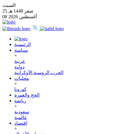
السبت
25 صفر 1448 هـ
08 أغسطس 2026
الرئيسية
سياسة
+
عربية
دولية
الحرب الروسية الأوكرانية
محليات
+
كورونا
الحج والعمرة
رياضة
+
سعودية
عالمية
اقتصاد
+