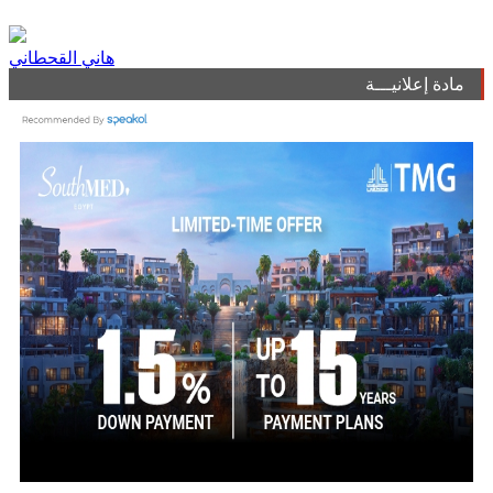
هاني القحطاني
مادة إعلانيـــة