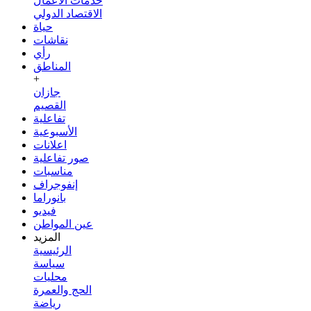
خدمات الأعمال
الاقتصاد الدولي
حياة
نقاشات
رأي
المناطق
+
جازان
القصيم
تفاعلية
الأسبوعية
اعلانات
صور تفاعلية
مناسبات
إنفوجراف
بانوراما
فيديو
عين المواطن
المزيد
الرئيسية
سياسة
محليات
الحج والعمرة
رياضة