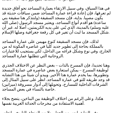
في هذا السياق، وفي سبيل الارتقاء بعمارة المساجد نحو آفاق جديدة
لم تعرفها، فإن إعادة قراءة عمارة المساجد ضمن سياقات حديثة قد
يكون مصيبا. بداية، فإن مسجد السقيفة (ولنتذكر هنا سقيفة بني
ساعدة) هو أقدم أنواع المساجد، ويعتبر مسجد الرسول (صلى الله
عليه وسلم) بالمدينة، الذي بُني على يديه الكريمتين، أصلا له. غير أن
شكل المسجد ما لبث أن تغير في كل رقعة جغرافية وصلها الإسلام.
لذلك، فإن مسجد السقيفة كنوع مهيمن على عمارة المساجد
بالمملكة بحاجة إلى تطوير جديد كليا في عناصره المكونة له من
الخارج، وفي نوع وشكل فراغه من الداخل، لكي يستجيب للاعتبارات
الروحانية التي تتطلبها عمارة المساجد.
وهنا تحديدا، فإن المسرح بالذات – بغض النظر عن الاختلاف الجذري
لوظيفة المسرح – يمكن استعارة بعض عناصره في عمارة المسجد
وتطويرها، بما يخدم عمارة هذا الأخير. ويبدو أن شيئا من هذا التشابه
قد وجد طريقه للتو في عمارة المساجد. انظر على سبيل المثال إلى
الشرفات الداخلية للمسارح، وتحويلها إلى أدوار مسروقة (ميزانين)
خاصة بالنساء في بعض المساجد.
هكذا، وعلى الرغم من اختلاف الوظيفة بين البناءين، يتضح بجلاء
أهمية الاستفادة من مخرجات الحداثة الغربية نفسها.
وفي النهاية، ليس من العدل، ولا من المنطق التاريخي لتطور