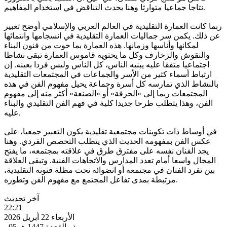
نتاجا جماعيا متوارثا وهنا يحدث التناقض في استخدام المفاهيم.
ربما كانت العمارة التقليدية في العالم العربي والإسلامي أوضح تعبير
عن ذلك. يكمن سر جماليات العمارة التقليدية في انسجامها وانتمائها
لمكانها وأناسها وزمانها. هذه العمارة بما حوت من فنون البناء
والنقوش والزخارف وكل ما يحتويه قاموس العمارة تبقى نشاطا
اجتماعيا متفقا عليه يبنيه الناس، كل الناس وليس فردا بعينه. إن
ارتباط أسماء كثير من الأسر والجماعات في المجتمعات التقليدية
بالنشاط الذي تمارسه كل أسرة وجماعة يحيل مفهوم الفن في هذه
المجتمعات ربما إلى «الحرفة» أو «الصنعة» أكثر منه إلى مفهوم
الفن، وهذا يتطلب طرحا جديدا كلية في فهم الفن التقليدي والبناء
عليه.
في أوساط ذات تكوينات مجتمعية تقليدية يكون التعبير جمعيا، على
عكس الفن بمفهومه الحديث الذي يتطلب التخصص الفردي. وهنا
يجد الفنان نفسه على مفترق طرق في علاقته بمجتمعه، ما يفتح
المجال واسعا أمام تعدد المدارس والاتجاهات الفنية. وتبقى العلاقة
بين تفرد الفنان في مجتمعه أو انضوائه تحت مظلة فنونه التقليدية،
مرتبطة بمدى تفاعل المجتمع مع مفهوم الفن وتطوره.
آخر تحديث
22:21
الأربعاء 22 أبريل 2026
- 05 ذو القعدة 1447 هـ