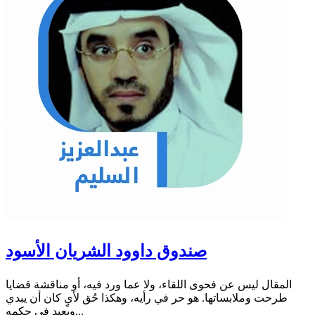
صندوق داوود الشريان الأسود
المقال ليس عن فحوى اللقاء، ولا عما ورد فيه، أو مناقشة قضايا
طرحت وملابساتها. هو حر في رأيه، وهكذا حُق لأيٍ كان أن يبدي
ويعيد في حكمه...