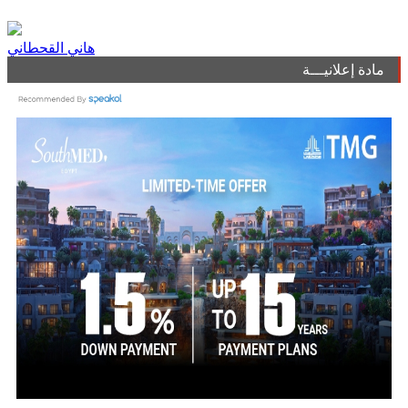
هاني القحطاني
مادة إعلانيـــة