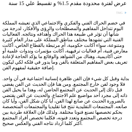
عرض لفترة محدودة مقدم 1.5% و تقسيط علي 15 سنة
TMG
في خضم الحراك الفني والفكري والاجتماعي الذي تعيشه المملكة
اليوم تتداخل المفاهيم والمصطلحات والرؤى والأفكار، لدرجة من
شأنها أن تؤثر في طبيعة هذا الحراك وأهدافه ونتائجه. الفعاليات
الفنية التي تشهدها مختلف مناطق المملكة على مدار العام كثيرة
ومتنوعة، سواء أكانت حكومية، أم مرتبطة بالقطاع الخاص، أكانت
معارض فنية، أم فعاليات ترفيهية، أكانت مؤتمرات وندوات علمية أو
حتى أكاديمية، وهناك من الشواهد والوقائع ما يؤكد الحاجة لإعادة
تعريف بعض المفاهيم المتعلقة بالفن وما يدور في فلكه لكي ليكون
إضافة حقيقية لمفهوم الفن.
بداية وقبل كل شيء فإن الفن ظاهرة إنسانية اجتماعية في آن واحد.
فلا وجود لفن خارج المجتمع. ومن هنا فإن الحديث عن الفن يفضي
قبل ذلك إلى الحديث عن المجتمع الحاضن له، وهذا ما يحيل الفن
ذاته إلى مجرد أحد مواضيع علم الاجتماع. والحديث عن الفن يقتضي
بالضرورة الحديث عن صانع لهذا الفن، أيا كان شكل الفن، وأيا كان
صانعه. المجتمعات التقليدية تنتج فنا تقليديا والمجتمعات المتخصصة
بحكم تخصصها تصنع فنونا مختلفة. ولذلك فإن العلاقة طردية بين
درجة تخصص المجتمع وتعدد فنونه، فكلما تخصص أفراد المجتمع
أكثر كلما ازداد نتاجه الفني والعكس صحيح.