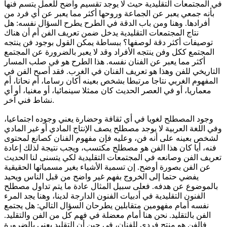
في المجتمعات التقليدية حيث لا يوجد تقسيم واضح للعمل يتسم فنها
بأنه جمعي يعبر عن الجماعة وروحها أكثر مما يعبر عن أي فرد من
أفرادها. وهنا ومن باب الدقة في الطرح يطرح السؤال نفسه: هل
نتاج المجتمعات التقليدية يدخل ضمن تعريف الفن أم أن هناك
توصيفات أكثر دقة لوصفها؟ ببساطة يمكن القول بوجود فن ينتجه
المجتمع ككل وفن ينتجه الأفراد وقد لا يعبر بالضرورة عن المجتمع
أكثر مما يعبر عن الفنان نفسه. هذا الطرح هو في صلب المسار
التاريخي للفن وهذا هو تعريف الفنان في الغرب. فقد أصبح الفن في
المفهوم الغربي نتاجا مرتبطا بشخص بعينه أكان رساما، أم نحاتا، أم
معماريا، أو في العصر الحديث كان ممثلا سينمائيا، أو مغنيا، أو أي
نشاط فني آخر.
وجود المصطلح لغويا في أي ثقافة وحضارة يعني وجوده اجتماعيا،
وفي اللغة العربية لا يوجد مصطلح يصف الإنتاج المادي أو غير المادي
لشخص بعينه على أنه فن، وعليه فإن مفهوم الفنان كصانع لمحتوى
فنه، أيا كان هذا الفن هو مصطلح مكتسب، ويجب نتيجة لذلك إعادة
تعريف الفن وصانعه في المجتمعات التقليدية لكي يتسنى لنا الحديث
عن الفن بصورة أوضح. إن تسمية الأشياء بغير مسمياتها الحقيقية
يفضي حتما إلى الخروج بفهم غير واضح من قبل الناس ويحيد
بالموضوع عن هدفه. فعلى سبيل المثال عادة ما يتم تداول مصطلح
الفنون التقليدية في أدبيات الفنون الدارجة لدينا، وهنا يجد المرء
نفسه أمام مفهومين متقابلين يطرحان السؤال التالي: هل يجتمع
الفن بالتقليد. نحن هنا أمام معضلة في فهم كل من الفن والتقليد.
فالفن هو منتج فردي للفنان، في حين أن التقليد يعني بالضرورة