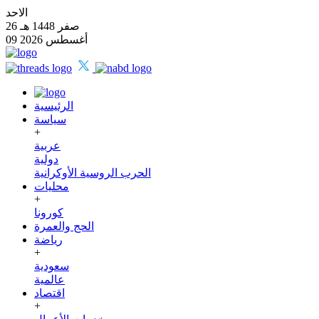
الاحد
26 صفر 1448 هـ
09 أغسطس 2026
الرئيسية
سياسة
+
عربية
دولية
الحرب الروسية الأوكرانية
محليات
+
كورونا
الحج والعمرة
رياضة
+
سعودية
عالمية
اقتصاد
+