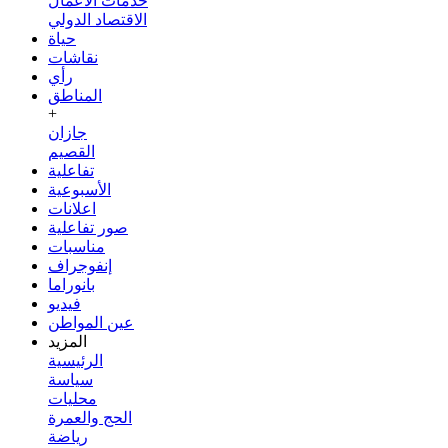
خدمات الأعمال
الاقتصاد الدولي
حياة
نقاشات
رأي
المناطق
+
جازان
القصيم
تفاعلية
الأسبوعية
اعلانات
صور تفاعلية
مناسبات
إنفوجراف
بانوراما
فيديو
عين المواطن
المزيد
الرئيسية
سياسة
محليات
الحج والعمرة
رياضة