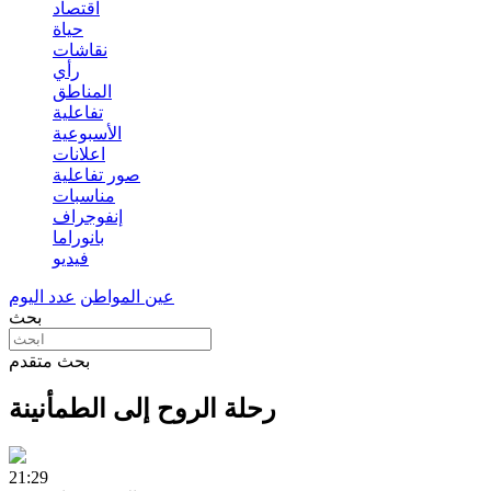
اقتصاد
حياة
نقاشات
رأي
المناطق
تفاعلية
الأسبوعية
اعلانات
صور تفاعلية
مناسبات
إنفوجراف
بانوراما
فيديو
عين المواطن
عدد اليوم
بحث
بحث متقدم
رحلة الروح إلى الطمأنينة
21:29