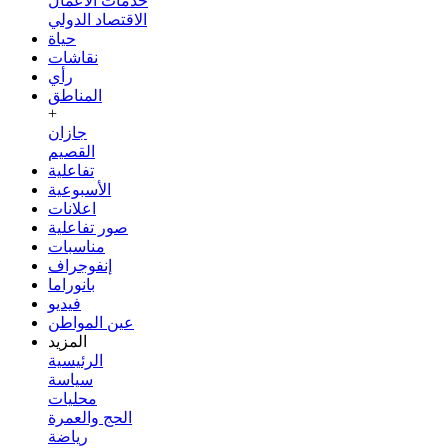
خدمات الأعمال
الاقتصاد الدولي
حياة
نقاشات
رأي
المناطق
+
جازان
القصيم
تفاعلية
الأسبوعية
اعلانات
صور تفاعلية
مناسبات
إنفوجراف
بانوراما
فيديو
عين المواطن
المزيد
الرئيسية
سياسة
محليات
الحج والعمرة
رياضة