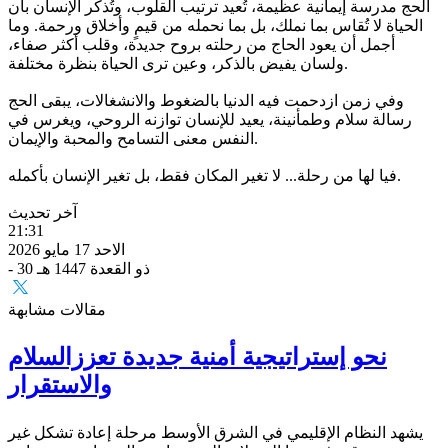
الحج مدرسة إيمانية عظيمة، تُعيد ترتيب القلوب، وتُذكر الإنسان بأن
الحياة لا تُقاس بما نملك، بل بما نحمله من قيمٍ وأخلاق ورحمة. وما
أجمل أن يعود الحاج من رحلته بروح جديدة، وقلب أكثر صفاء،
ولسان يفيض بالذكر، وعين ترى الحياة بنظرة مختلفة.
وفي زمن ازدحمت فيه الدنيا بالضغوط والانشغالات، يبقى الحج
رسالة سلام وطمأنينة، يعيد للإنسان توازنه الروحي، ويغرس في
النفس معنى التسامح والمحبة والإيمان.
فيا لها من رحلة... لا تغير المكان فقط، بل تغير الإنسان بأكمله.
آخر تحديث
21:31
الاحد 17 مايو 2026
- 30 ذو القعدة 1447 هـ
مقالات مشابهة
نحو إستراتيجية أمنية جديدة تعززالسلام
والاستقرار
يشهد النظام الإقليمي في الشرق الأوسط مرحلة إعادة تشكل غير