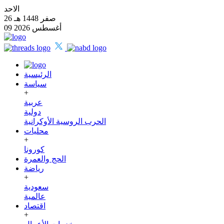
الاحد
26 صفر 1448 هـ
09 أغسطس 2026
الرئيسية
سياسة
+
عربية
دولية
الحرب الروسية الأوكرانية
محليات
+
كورونا
الحج والعمرة
رياضة
+
سعودية
عالمية
اقتصاد
+