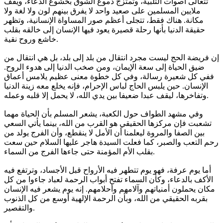
تتعالى أصوات التلبية، وتمتزج دموع الشوق بخشوع الدعاء، ويقف
ملايين المسلمين على صعيد واحد لا يفرق بينهم لون ولا لغة ولا
مكانة. هناك فقط، تتجلى أعظم صور المساواة الإنسانية، وتظهر
حقيقة الدنيا بأنها رحلة قصيرة يعود فيها الإنسان إلى خالقه بقلب
خاشع وروح نقية.
إن فريضة الحج ليست مجرد انتقال من بلد إلى بلد، بل هي انتقال من
ضيق الحياة إلى سعة الإيمان، ومن صخب الدنيا إلى هدوء الروح.
ففي كل شعيرة رسالة، وفي كل خطوة معنى عظيم يلامس أعماق
الإنسان. حين يلبس الحاج لباس الإحرام، فإنه يخلع معه زينة الدنيا
وتفاخرها، ليقف عبدا ضعيفا بين يدي الله، لا يحمل إلا قلبه وعمله.
وفي مشهد الطواف حول الكعبة، يشعر المسلم بأن الحياة مهما
تشعبت فإن مركزها الحقيقي هو القرب من الله، بينما يأتي السعي
بين الصفا والمروة ليعلمنا أن الأمل لا ينقطع، وأن الفرج يولد من
رحم التعب والصبر، كما فعلت السيدة هاجر عليها السلام حين سعت
بقلب الأم المؤمنة حتى جاءها الفرج من السماء.
أما يوم عرفة، فهو يوم تتطهر فيه الأرواح قبل الأجساد، وترتفع فيه
الأكف بالدعاء، وكأن السماء تفتح أبواب الرحمة لعباد جاءوا من كل
مكان يحملون أمنياتهم وآلامهم وأحلامهم. إنه يوم يشعر فيه الإنسان
بقربه الحقيقي من الله، وبأن الرحمة الإلهية أوسع من كل الذنوب
والتقصير.