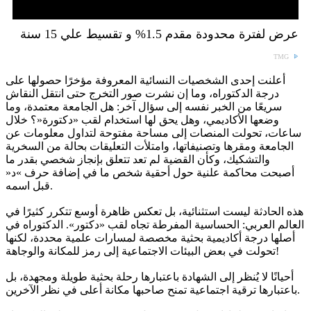
عرض لفترة محدودة مقدم 1.5% و تقسيط علي 15 سنة
TMG
أعلنت إحدى الشخصيات النسائية المعروفة مؤخرًا حصولها على
درجة الدكتوراه، وما إن نشرت صور التخرج حتى انتقل النقاش
سريعًا من الخبر نفسه إلى سؤال آخر: هل الجامعة معتمدة، وما
وضعها الأكاديمي، وهل يحق لها استخدام لقب «دكتورة«؟ خلال
ساعات، تحولت المنصات إلى مساحة مفتوحة لتداول معلومات عن
الجامعة ومقرها وتصنيفاتها، وامتلأت التعليقات بحالة من السخرية
والتشكيك، وكأن القضية لم تعد تتعلق بإنجاز شخصي بقدر ما
أصبحت محاكمة علنية حول أحقية شخص ما في إضافة حرف »د«
قبل اسمه.
هذه الحادثة ليست استثنائية، بل تعكس ظاهرة أوسع تتكرر كثيرًا في
العالم العربي: الحساسية المفرطة تجاه لقب «دكتور». الدكتوراه في
أصلها درجة أكاديمية بحثية مخصصة لمسارات علمية محددة، لكنها
تحولت في بعض البيئات الاجتماعية إلى رمز للمكانة والوجاهة!
أحيانًا لا يُنظر إلى الشهادة باعتبارها رحلة بحثية طويلة ومجهدة، بل
باعتبارها ترقية اجتماعية تمنح صاحبها مكانة أعلى في نظر الآخرين.