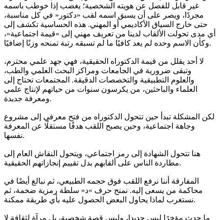
غير قابل للفصل عن هويته الشخصية؛ يغضب إذا خوطب باسمه
مجردًا، ويصر على أن يسبق اسمه لقب «دكتور« في كل مناسبة،
حتى خارج السياق الأكاديمي أو المهني. هذه الحساسية تكشف إلى
أي مدى تحولت الألقاب لدينا من تعريف مهني إلى »قيمة اجتماعية«،
وكأن الاسم وحده لم يعد كافيًا ما لم تسبقه رتبة تمنحه وزنًا إضافيًا.
لا أحد يقلل من قيمة الدكتوراه الحقيقية، فهي جهد علمي محترم،
وتبقى ضرورية في الجامعات ومراكز البحث العلمي والطب،
والعلوم التطبيقية والتخصصات الدقيقة. المجتمعات تحتاج إلى
العلماء والباحثين، من يكرسون سنوات من حياتهم لإنتاج علمي
ومعرفة جديدة.
لكن المشكلة تبدأ حين تتحول الدكتوراه من فتح معرفي إلى مشروع
وجاهة اجتماعية، وحين يصبح اللقب هدفًا مستقلًا عن المعرفة
نفسها.
هنا تتحول الشهادة إلى رمز اجتماعي، ويتحول النقاش العام إلى
مطاردة الناس على ألقابهم بدل تقييم إنجازاتهم الحقيقية.
المفارقة أننا نرفع اللقب فوق حجمه الطبيعي، ثم نبالغ أيضًا في
محاكمة من يسعى إليه. نمنح حرف »د« سلطة رمزية ضخمة، ثم
نستغرب لماذا يحاول البعض الحصول عليه بأي طريقة ممكنة.
ما حدث مؤخرًا ليس جديدا، وليس قصة شخصية، بل مرآة لثقافة لا