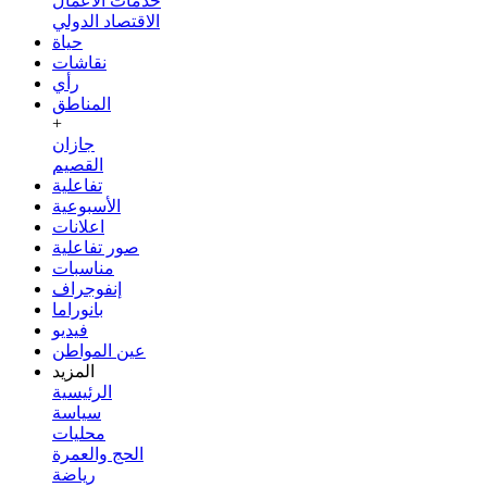
خدمات الأعمال
الاقتصاد الدولي
حياة
نقاشات
رأي
المناطق
+
جازان
القصيم
تفاعلية
الأسبوعية
اعلانات
صور تفاعلية
مناسبات
إنفوجراف
بانوراما
فيديو
عين المواطن
المزيد
الرئيسية
سياسة
محليات
الحج والعمرة
رياضة