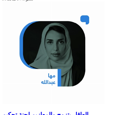
العاقل يتزوج والمعازيم لجنة تحكيم