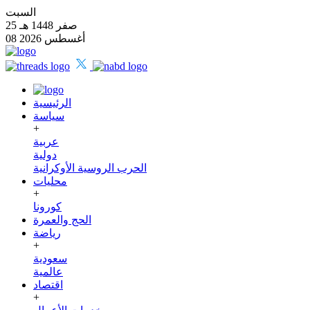
السبت
25 صفر 1448 هـ
08 أغسطس 2026
الرئيسية
سياسة
+
عربية
دولية
الحرب الروسية الأوكرانية
محليات
+
كورونا
الحج والعمرة
رياضة
+
سعودية
عالمية
اقتصاد
+