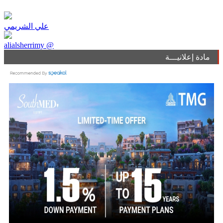
علي الشريمي
alialsherrimy @
مادة إعلانيـــة