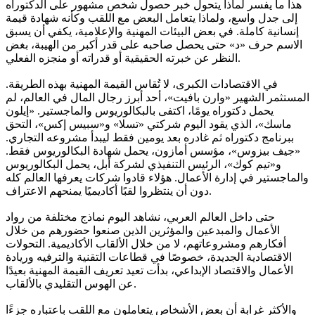
هذا ما يفسر لماذا يتحول خبر حصول شخص مشهور على الدكتوراه
إلى جدل واسع، ولماذا يتعامل البعض مع اللقب وكأنه شهادة قيمة
إنسانية كاملة. في بعض البيئات المهنية والإعلامية، يكفي أن يسبق
الاسم حرف «د» حتى يحصل صاحبه على قدر أكبر من الهيبة، بغض
النظر عن خبرته الحقيقية أو قدراته أو منجزه الفعلي.
في الاقتصادات الكبرى، لا تُقاس القيمة المهنية بهذه الطريقة.
المستثمر الشهير «وارن بافيت»، أحد أبرز رجال المال في العالم، لم
يحمل دكتوراه يومًا، اكتفى بالبكالوريوس والماجستير. «إيلون
ماسك»، الذي يقود اليوم شركتي «تسلا» و«سبيس إكس»، التحق
ببرنامج دكتوراه ثم غادره بعد يومين فقط ليبدأ مشروعه التجاري.
«جيف بيزوس»، مؤسس أمازون، يحمل شهادة البكالوريوس فقط.
و«تيم كوك»، الرئيس التنفيذي لشركة أبل، يحمل البكالوريوس
والماجستير في إدارة الأعمال. هؤلاء قادوا شركات يعرفها العالم كله
دون أن ينتظروا لقبًا أكاديميًا يمنحهم الاعتراف.
حتى داخل العالم العربي، نشاهد اليوم نماذج مختلفة من رواد
الأعمال والمبدعين والمؤثرين الذين صنعوا حضورهم من خلال
أفكارهم ومشروعاتهم، لا من خلال الألقاب الأكاديمية. التحولات
الاقتصادية الجديدة، خصوصًا في قطاعات التقنية والترفيه وريادة
الأعمال والاقتصاد الإبداعي، بدأت تعيد تعريف القيمة المهنية بعيدًا
عن الهوس التقليدي بالألقاب.
والأكثر غرابة أن بعض الأشخاص يتعاملون مع اللقب باعتباره جزءًا