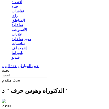
اقتصاد
حياة
نقاشات
رأي
المناطق
تفاعلية
الأسبوعية
اعلانات
صور تفاعلية
مناسبات
إنفوجراف
بانوراما
فيديو
عين المواطن
عدد اليوم
بحث
بحث متقدم
الدكتوراه وهوس حرف " د "
23:00