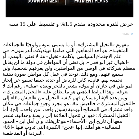
عرض لفترة محدودة مقدم 1.5% و تقسيط علي 15 سنة
TMG
مفهوم «التخيل المشترك»، أو ما يسمى سوسيولوجيًا «الجماعات
المتخيلة»، هو أحد المفاهيم التي صاغها «بينديكت أندرسون»، في
علم الاجتماع السياسي. وكلمة «تخيل» هنا لا تعني «الوهم» أو
«الخيال غير الواقعي»، بل تعني أن المواطن في دولة ما لن يقابل
معظم شركائه في الوطن من المواطنين، ولن يعرفهم شخصيا، ولن
يسمع عنهم، ومع ذلك، توجد في عقل كل مواطن صورة ذهنية
تجمعه بهم. فأنت، كابن للرياض أو جدة، حينما تسمع عن إنجاز
لمواطن في جازان أو تبوك، تشعر بالفخر وتعده «منك»، رغم أنك لا
تعرفه، وهذا الرابط الذهني هو ما يطلق عليه «التخيل المشترك»،
ومن هذه الإشارة يمكن فهم كيفية التحول من «العيش معًا» إلى
«التخيل المشترك»، فالعيش معًا: هو مجرد وجود جماعات في مكان
واحد تشترك في المصالح اليومية (سوق واحد، أمن واحد... إلخ)، أما
التخيل المشترك: فهو أن تتحول العلاقة إلى رابطة وجدانية، تشعر
معها أن تاريخ ابن «الأحساء» هو تاريخك، وأن أمل ابن «الحدود
الشمالية» هو أملك، إنها «نحن» الكبيرة التي تذوب فيها «الأنا»
الفردية أو المناطقية.