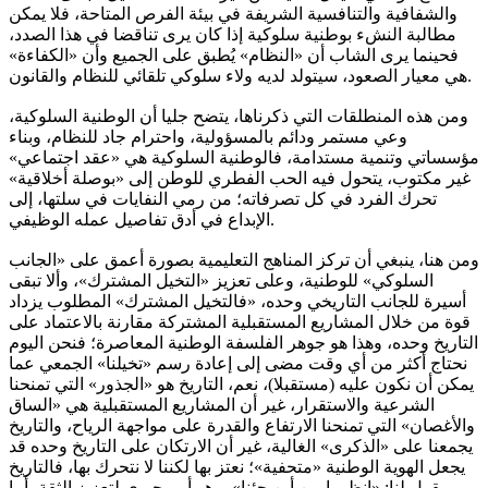
والشفافية والتنافسية الشريفة في بيئة الفرص المتاحة، فلا يمكن
مطالبة النشء بوطنية سلوكية إذا كان يرى تناقضا في هذا الصدد،
فحينما يرى الشاب أن «النظام» يُطبق على الجميع وأن «الكفاءة»
هي معيار الصعود، سيتولد لديه ولاء سلوكي تلقائي للنظام والقانون.
ومن هذه المنطلقات التي ذكرناها، يتضح جليا أن الوطنية السلوكية،
وعي مستمر ودائم بالمسؤولية، واحترام جاد للنظام، وبناء
مؤسساتي وتنمية مستدامة، فالوطنية السلوكية هي «عقد اجتماعي»
غير مكتوب، يتحول فيه الحب الفطري للوطن إلى «بوصلة أخلاقية»
تحرك الفرد في كل تصرفاته؛ من رمي النفايات في سلتها، إلى
الإبداع في أدق تفاصيل عمله الوظيفي.
ومن هنا، ينبغي أن تركز المناهج التعليمية بصورة أعمق على «الجانب
السلوكي» للوطنية، وعلى تعزيز «التخيل المشترك»، وألا تبقى
أسيرة للجانب التاريخي وحده، «فالتخيل المشترك» المطلوب يزداد
قوة من خلال المشاريع المستقبلية المشتركة مقارنة بالاعتماد على
التاريخ وحده، وهذا هو جوهر الفلسفة الوطنية المعاصرة؛ فنحن اليوم
نحتاج أكثر من أي وقت مضى إلى إعادة رسم «تخيلنا» الجمعي عما
يمكن أن نكون عليه (مستقبلا)، نعم، التاريخ هو «الجذور» التي تمنحنا
الشرعية والاستقرار، غير أن المشاريع المستقبلية هي «الساق
والأغصان» التي تمنحنا الارتفاع والقدرة على مواجهة الرياح، والتاريخ
يجمعنا على «الذكرى» الغالية، غير أن الارتكان على التاريخ وحده قد
يجعل الهوية الوطنية «متحفية»؛ نعتز بها لكننا لا نتحرك بها، فالتاريخ
يقول لنا: «انظروا من أين جئنا»، وهو أمر حيوي لتعزيز الثقة، أما