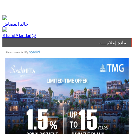
خالد العضاض
KhalidAladdad@
مادة إعلانيـــة