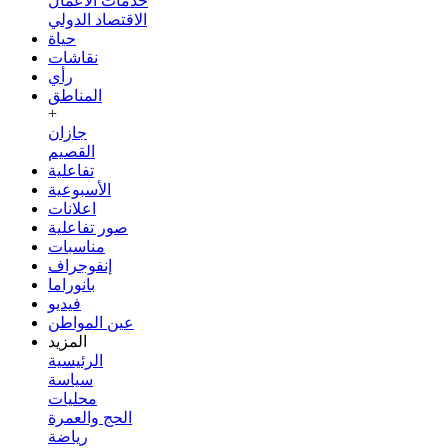
خدمات الأعمال
الاقتصاد الدولي
حياة
نقاشات
رأي
المناطق
+
جازان
القصيم
تفاعلية
الأسبوعية
اعلانات
صور تفاعلية
مناسبات
إنفوجراف
بانوراما
فيديو
عين المواطن
المزيد
الرئيسية
سياسة
محليات
الحج والعمرة
رياضة