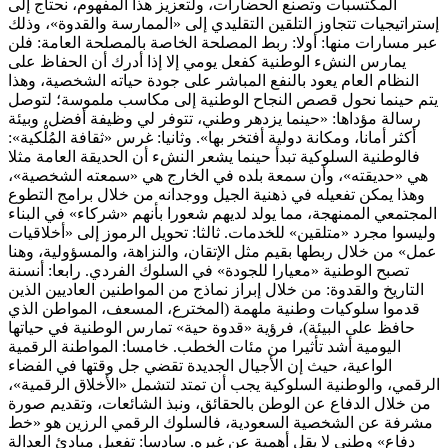
المكتسبات وتصنع الحضارات، ولتعزيز هذا المفهوم، نحتاج إلى
إستراتيجيات تتجاوز التلقين التقليدي إلى «الممارسة والقدوة»، وذلك
عبر مسارات منها: أولا: ربط المصلحة الخاصة بالمصلحة العامة: فلن
يمارس النشء الوطنية كفعل يومي إلا إذا أدرك أن الحفاظ على
النظام العام يعود بالنفع المباشر على جودة حياته الشخصية، وهذا
يتم حينما نحول قصص النجاح الوطنية إلى مكاسب ملموسة؛ لتوصل
رسالة مؤداها: «حينما يزدهر وطني، تتوفر لي وظيفة أفضل، وبيئة
أكثر أمانا، ومكانة دولية أفتخر بها». وثانيا: غرس «ثقافة المُلْكية»:
فالوطنية السلوكية تبدأ حينما يشعر النشء أن الحديقة العامة مثلا
هي «حديقته»، وأن سمعة بلده في الخارج هي «سمعته الشخصية»،
وهذا يمكن تفعيله في ذهنية الجيل ووجدانه من خلال برامج التطوع
المجتمعي الممنهجة، مما يولد لديهم شعورا بأنهم «شركاء» في البناء
وليسوا مجرد «متلقين» للخدمات. ثالثا: تحويل الرموز إلى «أخلاقيات
عمل» من خلال ربطها بقيم مثل الإتقان، والنزاهة، والمسؤولية، وهنا
تصبح الوطنية «معيارا للجودة» في السلوك الفردي. رابعا: أنسنة
التاريخ والقدوة: من خلال إبراز نماذج من المواطنين العاديين الذين
قدموا سلوكيات وطنية ملهمة (المخترع، المسعف، المواطن الذي
حافظ على البيئة)، فرؤية «قدوة حية» تمارس الوطنية في حياتها
اليومية أشد تأثيرا من مئات الخطب. خامسا: المواطنة الرقمية
الواعية، حيث إن الأجيال الجديدة تقضي جل وقتها في الفضاء
الرقمي، والوطنية السلوكية يجب أن تمتد لتشمل «الأخلاق الرقمية»،
من خلال الدفاع عن الوطن بالحقائق، ونبذ الشائعات، وتقديم صورة
مشرفة عن الشخصية السعودية، فالسلوك الرقمي الرزين هو «خط
دفاع» وطني لا يقل أهمية عن غيره. سادسا: تفعيل مبادئ العدالة