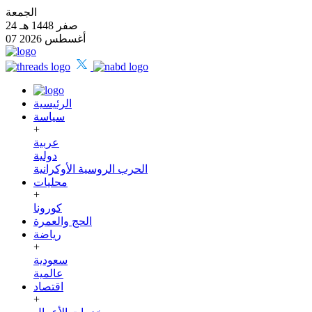
الجمعة
24 صفر 1448 هـ
07 أغسطس 2026
الرئيسية
سياسة
+
عربية
دولية
الحرب الروسية الأوكرانية
محليات
+
كورونا
الحج والعمرة
رياضة
+
سعودية
عالمية
اقتصاد
+