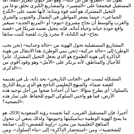
المستقبل فيجمعنا على «المصير»، والمشاريع الكبرى تخلق نوعا من
التخيل المشترك هو أشد قوة ومتانة؛ لأنها تعتمد على «الكدح
الجماعي»، حينما يشعر المواطن في الشمال والجنوب والشرق
والغرب والوسط أن نجاح مشروع «نيوم» أو «المربع الجديد» سيغير
واقع جودة حياته وحياة أبنائه، فإنه يتخيل نفسه شريكا في «قصة
نجاح» قيد الكتابة، لا مجرد وارث لقصة كُتبت سابقا.
المشاريع المستقبلية تحول الهوية من «حالة وجدانية» (نحن نحب
الوطن) إلى «حالة حركية» (نحن نبني الوطن)، هذا الانتقال من هوية
الذاكرة إلى هوية الطموح هو الذي يجعل التخيل المشترك عابرا
للأجيال والمناطق، لأنه يرتكز على «الأمل» وهو وقود أقوى من
«الذكرى».
المشكلة ليست في «الجانب التاريخي» بحد ذاته، بل في تقديمه
كقصة صماء، والمنهج التعليمي الناجح هو الذي يربط التاريخ
بالسلوك؛ أي يطرح سؤالا: «بما أن أجدادنا ضحوا من أجل توحيد هذه
الأرض، فما هو واجبي السلوكي اليوم للحفاظ على ثمار هذه
التضحية؟».
أخيرا، فإن المستقبل القريب، كما تجسده رؤية السعودية 2030، هو
ما يمنح الهوية الوطنية ديناميكيتها وحيويتها؛ ولذلك ينبغي أن تتحول
المناهج التعليمية من مجرد «راوية للقصص» إلى «صانعة
للشخصية»، ومن «استحضار الذاكرة» إلى «بناء السلوك»، ومن