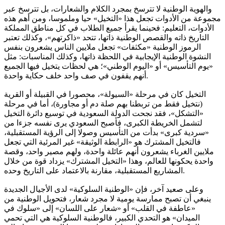
والهوية الوطنية لا تترسخ بمجرد الكلام والشعارات، بل تترسخ عبر
مجموعة من الأدوات تجعل هذا «التخيل» حيا وملموسا، ومن أهم هذه
الأدوات، التعليم: فحينما يقرأ جميع الطلاب في كل مناطق المملكة
التاريخ ذاته والقصص الوطنية ذاتها، تتحد «ذاكرتهم»، وكذلك تعتبر
الرموز الوطنية «مكثفات» تجعل ملايين الناس يشعرون بنفس
النشوة الوطنية الإيجابية في اللحظة ذاتها، وكذلك المناسبات: مثل
«يوم التأسيس» أو «اليوم الوطني»؛ هي لحظات يتخيل فيها الجميع
أنهم يقفون في صف واحد خلف حكاية واحدة.
التخيل كان في مرحلة «السيولة»، محصورا في القبيلة أو القرية
(نتخيل فقط من تربطنا بهم صلة دم أو مجاورة)، أما في مرحلة
«التشكل»، فقد نجحت الدولة السعودية في توسيع دائرة التخيل
لتشمل الخريطة الكبرى، فأصبح السعودي يرى نفسه جزءا من
«سردية كبرى» بدأت من التأسيس وصولا إلى الرؤية المستقبلية،
فالتخيل المشترك هو «الرابطة الوثيقة» غير المرئية التي تجعل
ملايين الغرباء يشعرون أنهم عائلة واحدة، ولهم مصير واحد، وقصة
واحدة يحكونها للعالم، وهذا «التخيل المشترك» يزداد قوة من خلال
المشاريع المستقبلية، مقارنة بالاعتماد على التاريخ وحده.
وعلى صعيد آخر، فإن «الوطنية السلوكية» لدى الأجيال الجديدة
ينبغي أن تصبح ممارسة يومية لا مجرد شعار، فتحويل الوطنية من
«عاطفة في القلب» أو «شعار على اللسان» إلى «سلوك في
الميدان» هو التحدي الكبير، فالوطنية السلوكية هي التي تحمي