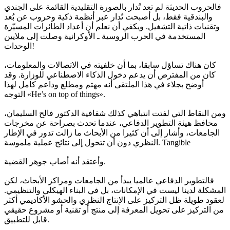
فالحروب الحديثة لم تعد تُدار بالصورة التقليدية القائمة على الجندي
والبندقية فقط، بل أصبحت تُدار عبر أنظمة ذكية وحروب عن بُعد
وتقنيات ذاتية التشغيل. ويكفي أن نعلم أن أعداد الطائرات المسيّرة
المستخدمة في الحرب الروسية ـ الأوكرانية وصلت إلى ملايين
الوحدات!
كان هناك تساؤل سابقا، بما أن خلفيته في الاتصالات والمعلومات،
كان من المفترض أن يدعم دخول الذكاء الاصطناعي للوزارة. وقد
أوضح بجلاء في هذا الملتقى أنه مهتم ومطلع وداعم كامل لهذا
التوجه «He’s on top of things».
ومن النقاط التي لفتت انتباهي كذلك شفافية الدكتور فالح السليمان،
محافظ هيئة التطوير الدفاعي، عندما تحدث بصراحة عن مخرجات
الجامعات، وأشار إلى أن كثيرا من الأبحاث ما زالت تدور في الإطار
النظري دون أن تتحول إلى نتائج عملية ملموسة. Tangible
وأعتقد أنه أصاب جوهر القضية.
فالتطوير الدفاعي عالميا يبدأ من الجامعات ومراكز الأبحاث، لكن
المشكلة لدينا ليست في الإمكانات، بل في البناء الهيكلي والتنظيمي.
لعقود طويلة ظل التركيز على الإنتاج النظري والحشو الأكاديمي أكثر
من التركيز على تحويل المعرفة إلى منتج أو تقنية أو مشروع حقيقي
قابل للتطبيق.