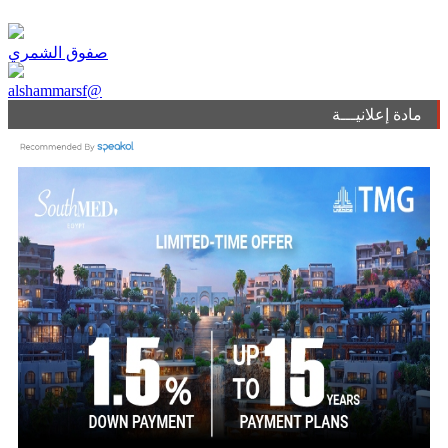
صفوق الشمري
alshammarsf@
مادة إعلانيـــة