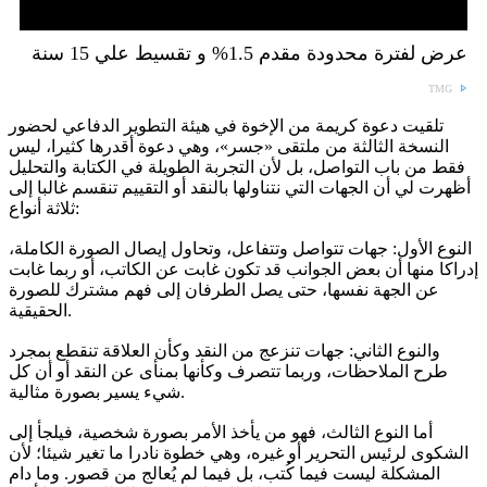
عرض لفترة محدودة مقدم 1.5% و تقسيط علي 15 سنة
TMG
تلقيت دعوة كريمة من الإخوة في هيئة التطوير الدفاعي لحضور
النسخة الثالثة من ملتقى «جسر»، وهي دعوة أقدرها كثيرا، ليس
فقط من باب التواصل، بل لأن التجربة الطويلة في الكتابة والتحليل
أظهرت لي أن الجهات التي نتناولها بالنقد أو التقييم تنقسم غالبا إلى
ثلاثة أنواع:
النوع الأول: جهات تتواصل وتتفاعل، وتحاول إيصال الصورة الكاملة،
إدراكا منها أن بعض الجوانب قد تكون غابت عن الكاتب، أو ربما غابت
عن الجهة نفسها، حتى يصل الطرفان إلى فهم مشترك للصورة
الحقيقية.
والنوع الثاني: جهات تنزعج من النقد وكأن العلاقة تنقطع بمجرد
طرح الملاحظات، وربما تتصرف وكأنها بمنأى عن النقد أو أن كل
شيء يسير بصورة مثالية.
أما النوع الثالث، فهو من يأخذ الأمر بصورة شخصية، فيلجأ إلى
الشكوى لرئيس التحرير أو غيره، وهي خطوة نادرا ما تغير شيئا؛ لأن
المشكلة ليست فيما كُتب، بل فيما لم يُعالج من قصور. وما دام