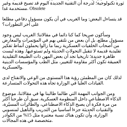
ثورة تكنولوجية؛ لدرجة أن التقنية الجديدة اليوم قد تصبح قديمة وغير
مستخدمة غدا. Obsolete
قد يتساءل البعض: وما الغريب في أن يكون مسؤول دفاعي مطلعا
على آخر التطورات؟
وسأكون صريحا كما كنا دائما في مقالاتنا؛ الغريب ليس وجود
مسؤول مطلع، بل أن بعض من نلتقي بهم في المؤتمرات والمعارض
من أصحاب الخلفيات العسكرية ربما ما زالوا يحملون أنماط تفكير
تقليدية قديمة لا تتقبل التحولات الحديثة ولم تستوعبها. وهذه ليست
ظاهرة جديدة؛ تاريخيا نجد أن بعض المهن ذات الطبيعة التقليدية
العميقة تكون أكثر مقاومة للتغيير، مثل الطب والمؤسسات الدينية
والعسكرية.
لذلك كان من المطمئن رؤية هذا المستوى من الوعي والانفتاح لدى
القيادات العليا في الوزارة تجاه هذه التحولات المتسارعة.
ومن الجوانب المهمة التي طالما طالبنا بها في مقالاتنا، موضوع
الذكاء الاصطناعي داخل المنظومة العسكرية. سبق أن طرحنا أكثر
من مرة فكرة أن يصبح الذكاء الاصطناعي، والطائرات المسيّرة،
والتقنيات الحديثة جزءا أساسيا من التدريب والتأهيل لمنسوبي
الوزارة، وأن تكون هناك نسبة معتبرة مثل 15%؜ من الكوادر
متخصصة في هذه المجالات.