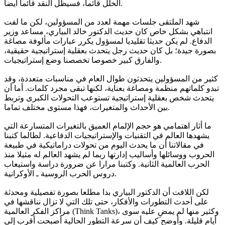
الخلل قائما، فسيظل النقد قائما أيضا.
شهد الملتقى جلسات مهمة لعدد من المسؤولين، لكن ما لفت
انتباهي بشكل خاص كان حديث الدكتور خالد البياري، مساعد وزير
الدفاع. لم يكن حديثا تقليديا لمسؤول يكرر عبارات مألوفة مصاغة
بصورة جيدة؛ بل كان حديث رجل يتحدث بعقلية إستراتيجية حقيقية،
والفارق كبير خصوصا تخصصنا وضع إستراتيجيات.
كثير من المسؤولين يتحدثون طوال العام في مناسبات متعددة، وقد
تبدو كلماتهم منظمة ومصاغة بعناية، لكنها تبقى مجرد كلمات. أما أن
يتحدث شخص بعقلية إستراتيجية تستوعب التحولات الكبرى وتربط
بين الأحداث والمتغيرات، فهذا مستوى مختلف تماما.
ما أثار اهتمامي هو حجم الإلمام العميق بالتغيرات المتسارعة التي
يشهدها العالم في التقنيات والإستراتيجيات الدفاعية. لطالما كتبنا
في مقالاتنا أن ما يحدث اليوم من تحولات دراماتيكية في طبيعة
الحروب ووسائلها وأساليب إدارتها ربما لم يشهد العالم له مثيلا منذ
الحرب العالمية الثانية. وكتبنا مرارا عن ضرورة دراسة واستيعاب
دروس الحرب الروسية ـ الأوكرانية.
لكن اللافت أن الدكتور البياري بدا مطلعا بصورة تفصيلية ومحدثة
على أحدث التطورات والأفكار، حتى تلك التي لا تزال نناقشها في
مراكز الفكر العالمية (Think Tanks)، وكثير منها لم يمضِ عليه سوى
أيام قليلة. وأوضح كيف أن سرعة التطور الحالية أصبحت أقرب إلى