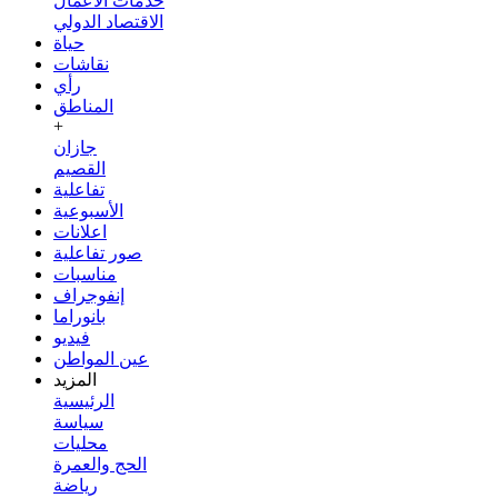
خدمات الأعمال
الاقتصاد الدولي
حياة
نقاشات
رأي
المناطق
+
جازان
القصيم
تفاعلية
الأسبوعية
اعلانات
صور تفاعلية
مناسبات
إنفوجراف
بانوراما
فيديو
عين المواطن
المزيد
الرئيسية
سياسة
محليات
الحج والعمرة
رياضة