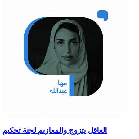
العاقل يتزوج والمعازيم لجنة تحكيم