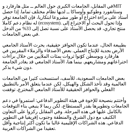
في المقابل، الجامعات الكبرى حول العالم ــ مثل هارفارد وMIT
وستانفورد وطوكيو وأوساكا ــ لديها نظام مختلف تماما. إذا حصل
أستاذ على براءة اختراع أو طور مشروعا ابتكاريا، فإن الجامعة توفر
له نظام دعم كاملا (ecosystem). وإذا تحول البحث أو الاختراع إلى
منتج تجاري، قد يحصل الأستاذ على نسبة تصل إلى 33% من الدخل
في بعض الجامعات.
بطبيعة الحال، عندما تكون الحوافز حقيقية، يحرث الأستاذ الجامعي
الأرض بجدية للإنتاج العملي. بعض الأصدقاء والزملاء المقربين في
هارفارد وبوسطن كوّنوا ثروات بمئات الملايين من خلال براءات
اختراعاتهم ومشاريعهم. بينما هنا، الأستاذ الجامعي قد يغادر الجامعة
دون شيء يذكر.
بعض الجامعات السعودية، للأسف، استنسخت كثيرا من الجامعات
العالمية وقد تأخذ الشكل والهيكل، لكن عندما يتعلق الأمر بالتطبيق
الفعلي والحوافز الحقيقية للأستاذ الجامعي المخترع، توقفت!
وأختتم بنصيحة للإخوة في هيئة التطوير الدفاعي: استمروا في دعم
الجامعات وتطويرها بقدر المستطاع، لكن ربما لا ينبغي بناء التوقعات
بالكامل عليها في هذه المرحلة. وفي المقابل ركزوا على التعاون
الكثيف مع دول الشرق والمنطقة وجنوب إفريقيا في التطوير
الدفاعي. هذه الشراكات الإقليمية غالبا ما تكون أكثر إنتاجية وأقل
تعقيدا من الشراكات الغربية.