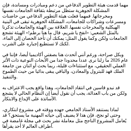
مهما قدمت هيئة التطوير الدفاعي من دعم ومبادرات ومساندة، فإن
المشكلة الجوهرية ستظل مرتبطة بثقافة الجامعات نفسها
ومخرجاتها. فمهما فعلت هيئة التطوير الدفاعي من حاضنات
ومسرعات وشراكات للجامعات، المشكلة الجوهرية تبقى في البنية
الهيكلية والمخرجات نفسها. العلاقة بين الهيئة والجامعات تذكرنا
بالمثل الشعبي: «انفخ يا شريم، قال ما هنا برطم!» الهيئة تشجع
الجامعات ولكن وكما يقول المثل: يمكنك أن تأخذ الحصان إلى الماء،
لكنك لا تستطيع إجباره على الشرب.
وبكل صراحة، ورغم أنني أتحدث هنا بصفتي أكاديميا أيضا، فإننا في
عام 2026 ما زلنا نرى عددا محدودا جدا من الأبحاث النوعية ذات الأثر
العملي الحقيقي، مع استثناءات قليلة، ربما بحث أو اثنان من جامعة
الملك فهد للبترول والمعادن، والباقي يبقى بدائيا من حيث الطموح
والتنفيذ.
قد نبدو قاسين في انتقاد الجامعات، وهذا واقع يجب الاعتراف به
ولكن من باب العدالة، يجب أن نقول أيضا إن النظام الحالي لا يشجع
الأساتذة على الإبداع والابتكار.
لماذا يستنفد الأستاذ الجامعي جهده ووقته في مشروع ابتكاري،
وحتى لو نجح، فإن هذا لا يضيف إلى حياته المهنية ما يستحق؟ قد
يُعامل المشروع الناجح مثل معاملة نشر بحث في مجلة غامضة في
أطراف العالم لا أحد يقرأها.