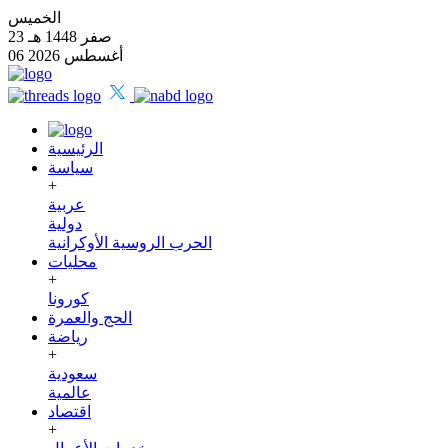
الخميس
23 صفر 1448 هـ
06 أغسطس 2026
الرئيسية
سياسة
+
عربية
دولية
الحرب الروسية الأوكرانية
محليات
+
كورونا
الحج والعمرة
رياضة
+
سعودية
عالمية
اقتصاد
+