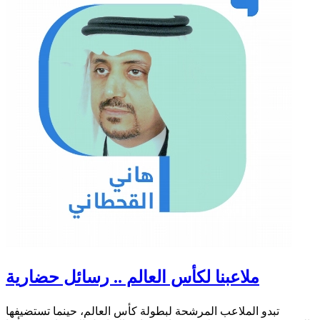
ملاعبنا لكأس العالم .. رسائل حضارية
تبدو الملاعب المرشحة لبطولة كأس العالم، حينما تستضيفها