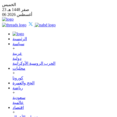
الخميس
23 صفر 1448 هـ
06 أغسطس 2026
الرئيسية
سياسة
+
عربية
دولية
الحرب الروسية الأوكرانية
محليات
+
كورونا
الحج والعمرة
رياضة
+
سعودية
عالمية
اقتصاد
+