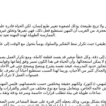
ولا تزيح طبيعة)، وذلك لصعوبة تغيير طبع إنسان، لكن الحياة قادرة على 
عجزة، من الغريب أن المهن تستطيع فعل ذلك، فهي تغيرها وتخلق غيرها
الممارسة الطويلة لهذه المهنة تعيد تشكيل سلوكه، وردود أفعاله، وطريقة تعامله مع تفاصيل الحياة اليومية.
ظيفي) حيث تكرار نمط التفكير والسلوك يومياً يتحول مع الوقت إلى عا
حتاج إلى دقة، وكل خطأ صغير قد يفسد قطعة كاملة، ومع تكرار العمل يصب
ج لا يمكن استعجالها، وأن الحياة في هذا الكون تسير وفق إيقاعها وقواني
تجاوز حدود المدرسة، فيجد نفسه يشرح وينصح ويصحح حتى في الأحاديث 
والجدال كثير من الأحيان، وربما لهذا السبب نستطيع أحياناً أن نتعرف 
فسنوات العمل لا تترك أثرها في السيرة الذاتية فقط، بل تترك بصمتها أيضاً في الطباع والسلوك.
ب المهني، (دكتور)، ولكنهم حقيقة مختلفين حسب تخصصاتهم، فليس المهنة
مه الخاص، ويتعامل يومياً مع نوع مختلف من البشر والقرارات والتحد
ساعات طويلة في بيئة تتطلب قرارات حاسمة وسرعة ودقة وثقة بالنفس، لذلك يميل كثير من الجراحين إلى الحسم والعملية وقلة التردد.
النجاة بشكل يومي، وذلك يجعله أكثر قدرة على ضبط المشاعر تحت الض
اً للمعاني واللغة الجسدية، أما أطباء الأطفال اللطفاء، تجدهم غالباً 