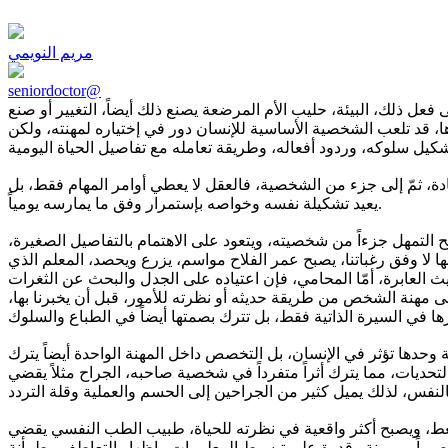
مريم النويمي
seniordoctor@
فعل ذلك، البيئة، حليب الأم المرضعة يصنع ذلك أيضاً، التغيير أو صنع
، قد تلعب الشخصية الأساسية للإنسان دور في إختياره لمهنته، ولكن
دة، ثمّ إلى جزء من الشخصية، فالعقل لا يعطي أوامر المهام فقط، بل
يعيد تشكيلة نفسه وخواصه بإستمرار وفق ما يمارسه يومياً.
ح التمهل جزءاً من شخصيته، ويتعود على الاهتمام بالتفاصيل الصغيرة،
نها لا وفق رغباتنا، يصبح عمر الفلاح مواسم، يزرع ويحصد، المعلم الذي
العابرة، أمّا المحامي، فإن اعتياده على الجدل والبحث عن الثغرات
على مهنة الشخص من طريقة حديثه أو نظرته للأمور، قبل أن يخبرنا بها،
 وحدها تؤثر في الإنسان، بل التخصص داخل المهنة الواحدة أيضاً يترك
يات، مما يترك أثراً متفرداً في شخصية صاحبه، الجراح مثلاً يقضي
غط، ويصبح أكثر واقعية في نظرته للحياة، طبيب الطب النفسي يقضي
أكثر صبراً ومرونة وقدرة على تبسيط المعلومات وإظهار التعاطف وطمأنة