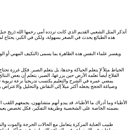
أتذكر المثل الشعبي القديم الذي كانت تردده أمي رحمها الله (زيح جبل 
هذه الطبائع يحدث في الصغر بسهولة، ولكن في الكبر، يحتاج لم
ويفسر علماء النفس هذه الظاهرة بما يسمى (التكيف المهني أو الو
الخياط مثلاً لا يتعلم الحياكة وحدها، بل يتعلم الصبر. فكل غرزة ت
الفلاح أيضاً تعلمه الأرض حين يزرعها، الصبر، يتعلم أن بعض النتائ
يمضي عمره في الشرح والتعليم يكتسب تدريجياً نزعة تربوية ت
وصياغة الحجج يجعله أكثر ميلاً إلى النقاش والتحليل والاعتراض 
الأطباء وما أدراك ما الأطباء، قد يبدو أنهم متشابهون، يجمعهم اللق
بصمته الخاصة على الشخصية وطريقة التفكير، فكل تخصص يعيش عال
طبيب العناية المركزة يتعامل مع الحالات الحرجة والموت و
ساعات في الاستماع وفهم الدوافع الإنسانية، فيصبح أكثر انتباه