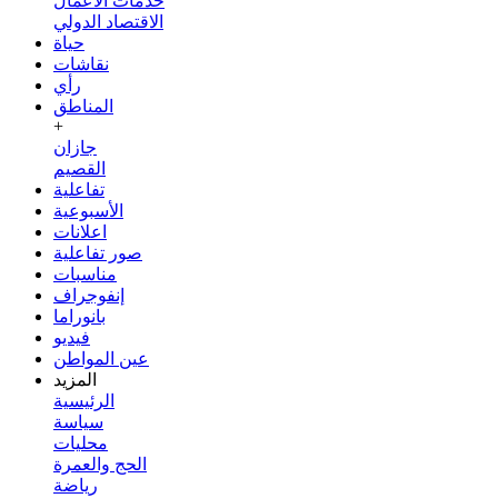
خدمات الأعمال
الاقتصاد الدولي
حياة
نقاشات
رأي
المناطق
+
جازان
القصيم
تفاعلية
الأسبوعية
اعلانات
صور تفاعلية
مناسبات
إنفوجراف
بانوراما
فيديو
عين المواطن
المزيد
الرئيسية
سياسة
محليات
الحج والعمرة
رياضة