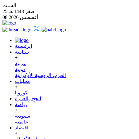
السبت
25 صفر 1448 هـ
08 أغسطس 2026
الرئيسية
سياسة
+
عربية
دولية
الحرب الروسية الأوكرانية
محليات
+
كورونا
الحج والعمرة
رياضة
+
سعودية
عالمية
اقتصاد
+