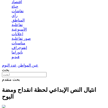
اقتصاد
حياة
نقاشات
رأي
المناطق
تفاعلية
الأسبوعية
اعلانات
صور تفاعلية
مناسبات
إنفوجراف
بانوراما
فيديو
عين المواطن
عدد اليوم
بحث
بحث متقدم
انثيال النص الإبداعي لحظة انقداح ومضة
البوح