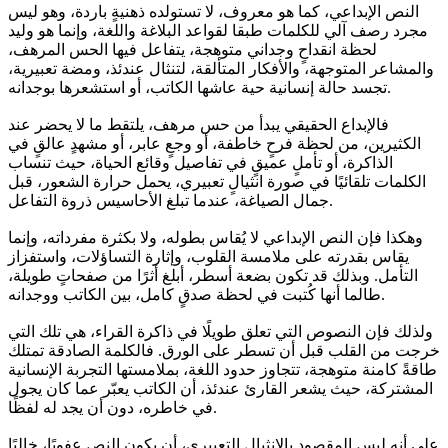
النص الإبداعي، كما هو معروف، لا تستولده ذهنيةٍ باردة، وهو ليس
مجرد رصف آلي للكلمات طبقا لقواعد البلاغة واللغة، وإنما هو وليد
لحظة انقداحٍ وجداني متوهجة، يتفاعل فيها الحس المرهف،
والمشاعر المتوجهة، والأفكار المتألقة، لتنثال عندئذ، ومضة تعبيرية،
تجسد حالة إنسانية حية عاشها الكاتب، أو استشعرها بوجدانه.
فالإبداع الحقيقي يبدأ من حس مرهف، يلتقط ما لا يحضر عند
الكثيرين، من لحظة فرحٍ خاطفة، أو وجعٍ عابر، أو مشهدٍ عالقٍ في
الذاكرة، أو تأملٍ عميقٍ في تفاصيل وقائع الحياة، حيث تنساب
الكلمات تلقائيًا في صورة انثيالٍ تعبيري، يحمل حرارة الشعور، قبل
جمال الصياغة، عندما تبلغ الأحاسيس ذروة التفاعل.
وهكذا فإن النص الإبداعي لا يُقاس بطوله، ولا بكثرة مفرداته، وإنما
يقاس بقدرته على ملامسة القلوب، وإثارة التساؤلات، واستفزاز
التأمل. وبذلك قد تكون بضعة أسطر، أبلغ أثرًا من صفحاتٍ طويلة،
طالما أنها كُتبت في لحظة صدقٍ كامل، بين الكاتب ووجدانه.
ولذلك فإن النصوص التي تعلق طويلًا في ذاكرة القراء، هي تلك التي
خرجت من القلب قبل أن تسطر على الورق. فالكلمة الصادقة تمتلك
طاقةً كامنة متوهجة، تتجاوز حدود اللغة، بملامستها التجربة الإنسانية
المشتركة، حيث يشعر القارئ عندئذ، أن الكاتب يعبّر عما كان يجول
في خاطره، دون أن يجد له لفظًا.
على أنه ليس المقصود بالانثيال التعبيري، أن يكون النص عفويًا، خاليًا