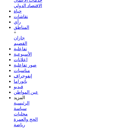
خدمات الأعمال
الاقتصاد الدولي
حياة
نقاشات
رأي
المناطق
+
جازان
القصيم
تفاعلية
الأسبوعية
اعلانات
صور تفاعلية
مناسبات
إنفوجراف
بانوراما
فيديو
عين المواطن
المزيد
الرئيسية
سياسة
محليات
الحج والعمرة
رياضة