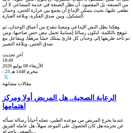
من الصنعة، بل المقصود، أن تظل الصنعة في خدمة المشاعر، لا أن
تطغى عليها، بحيث يتمكن الإبداع أن يجمع بين حرارة الحس، وجمال
التشكيل، وبين صدق الفكرة، وبلاغة العبارة.
وهكذا يظل النص الإبداعي ومضةً تنقدح من أعماق الوجدان، ثم
تتوهج بالكلمة، لتكون رسالةً إنسانيةً تحمل نبض حس صاحبها، ومن
ثم تأخذ طريقها إلى وجدان كل قارئ يمتلك حسًا مرهفًا، ويتفاعل مع
صدق الحس، وبلاغة التعبير.
آخر تحديث
18:49
الأربعاء 08 يوليو 2026
- 23 محرم 1448 هـ
مقالات مشابهة
الرعاية الصحية.. هل المريض أولا ومركز
اهتمامها
عندما يخرج المريض من موعده الطبي، تصله أحياناً رسالة تسأله
عن تجربته:هل كان الحصول على الموعد سهلاً، هل عامله الفريق
الصحي باحترام،...