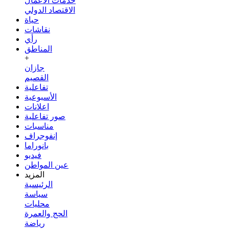
خدمات الأعمال
الاقتصاد الدولي
حياة
نقاشات
رأي
المناطق
+
جازان
القصيم
تفاعلية
الأسبوعية
اعلانات
صور تفاعلية
مناسبات
إنفوجراف
بانوراما
فيديو
عين المواطن
المزيد
الرئيسية
سياسة
محليات
الحج والعمرة
رياضة