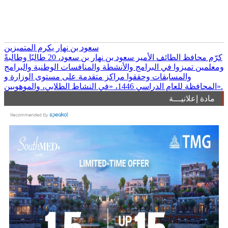
سعود بن نهار يكرم المتميزين
كرّم محافظ الطائف الأمير سعود بن نهار بن سعود، 20 طالبًا وطالبةً
ومعلمين تميزوا في البرامج والأنشطة والمنافسات الوطنية والبرامج
والمسابقات وحققوا مراكز متقدمة على مستوى الوزارة و
المحافظة للعام الدراسي 1446، «في النشاط الطلابي، والموهوبين».
مادة إعلانيـــة