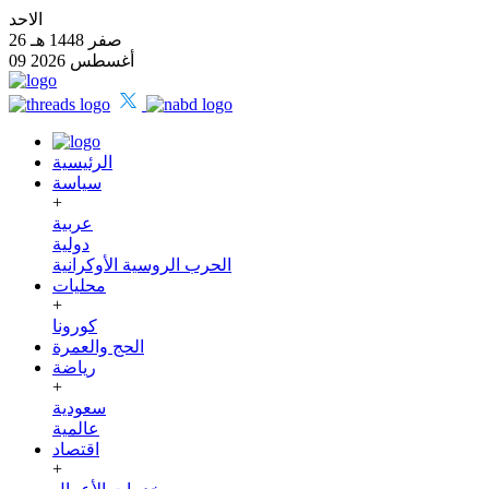
الاحد
26 صفر 1448 هـ
09 أغسطس 2026
الرئيسية
سياسة
+
عربية
دولية
الحرب الروسية الأوكرانية
محليات
+
كورونا
الحج والعمرة
رياضة
+
سعودية
عالمية
اقتصاد
+