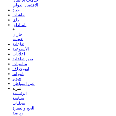
خدمات الأعمال
الاقتصاد الدولي
حياة
نقاشات
رأي
المناطق
+
جازان
القصيم
تفاعلية
الأسبوعية
اعلانات
صور تفاعلية
مناسبات
إنفوجراف
بانوراما
فيديو
عين المواطن
المزيد
الرئيسية
سياسة
محليات
الحج والعمرة
رياضة