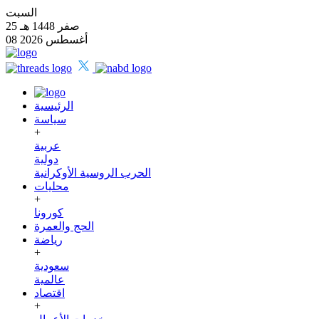
السبت
25 صفر 1448 هـ
08 أغسطس 2026
الرئيسية
سياسة
+
عربية
دولية
الحرب الروسية الأوكرانية
محليات
+
كورونا
الحج والعمرة
رياضة
+
سعودية
عالمية
اقتصاد
+