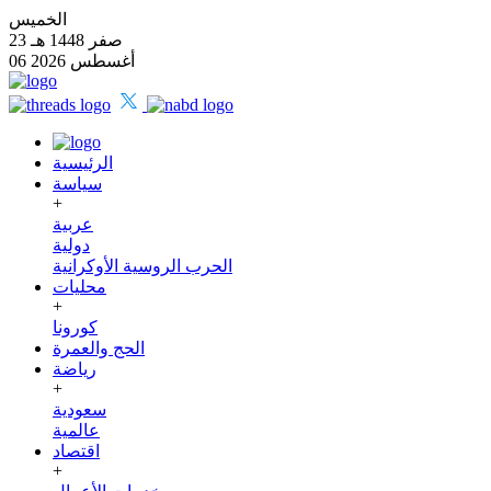
الخميس
23 صفر 1448 هـ
06 أغسطس 2026
الرئيسية
سياسة
+
عربية
دولية
الحرب الروسية الأوكرانية
محليات
+
كورونا
الحج والعمرة
رياضة
+
سعودية
عالمية
اقتصاد
+