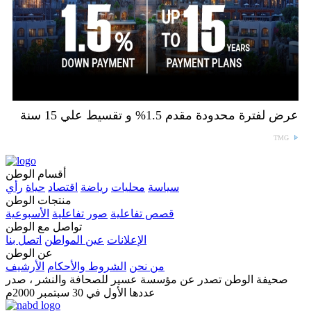
عرض لفترة محدودة مقدم 1.5% و تقسيط علي 15 سنة
TMG
أقسام الوطن
سياسة
محليات
رياضة
اقتصاد
حياة
رأي
منتجات الوطن
قصص تفاعلية
صور تفاعلية
الأسبوعية
تواصل مع الوطن
الإعلانات
عين المواطن
اتصل بنا
عن الوطن
من نحن
الشروط والأحكام
الأرشيف
صحيفة الوطن تصدر عن مؤسسة عسير للصحافة والنشر ، صدر
عددها الأول في 30 سبتمبر 2000م