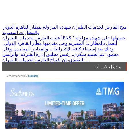
منح الفارس لخدمات الطيران شهادة المزاولة بمطار القاهرة الدولي
والمطارات المصرية
أعلنت الفارس لخدمات الطيران FAS " حصولها على شهادة مزاولة
للعمل بالمطارات المصرية وفي مقدمتها مطار القاهرة الدولي،
وذلك بعد إستيفاء كافة الإشتراطات والمعايير المعتمدة، وقال
محمود عبدالحميد شكري، رئيس مجلس إدارة الشركة، والرئيس
التنفيذي، إن افتتاح الفارس لخدمات الطيران ...
مادة إعلانيـــة