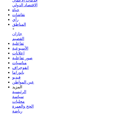
خدمات الأعمال
الاقتصاد الدولي
حياة
نقاشات
رأي
المناطق
+
جازان
القصيم
تفاعلية
الأسبوعية
اعلانات
صور تفاعلية
مناسبات
إنفوجراف
بانوراما
فيديو
عين المواطن
المزيد
الرئيسية
سياسة
محليات
الحج والعمرة
رياضة