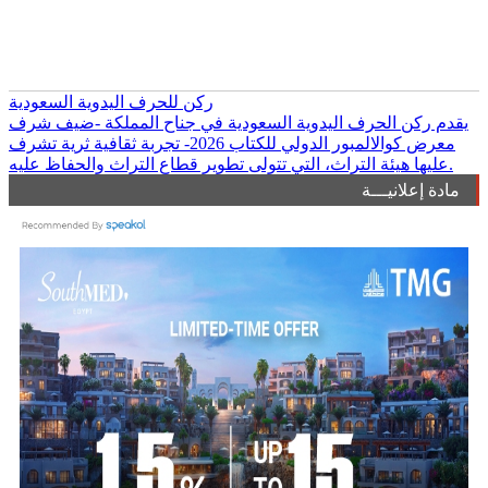
ركن للحرف اليدوية السعودية
يقدم ركن الحرف اليدوية السعودية في جناح المملكة -ضيف شرف
معرض كوالالمبور الدولي للكتاب 2026- تجربة ثقافية ثرية تشرف
عليها هيئة التراث، التي تتولى تطوير قطاع التراث والحفاظ عليه.
مادة إعلانيـــة