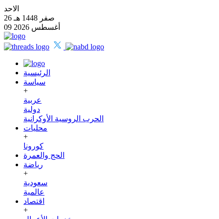
الاحد
26 صفر 1448 هـ
09 أغسطس 2026
الرئيسية
سياسة
+
عربية
دولية
الحرب الروسية الأوكرانية
محليات
+
كورونا
الحج والعمرة
رياضة
+
سعودية
عالمية
اقتصاد
+