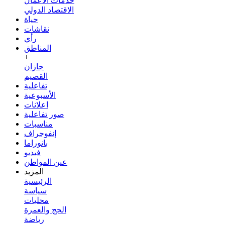
خدمات الأعمال
الاقتصاد الدولي
حياة
نقاشات
رأي
المناطق
+
جازان
القصيم
تفاعلية
الأسبوعية
اعلانات
صور تفاعلية
مناسبات
إنفوجراف
بانوراما
فيديو
عين المواطن
المزيد
الرئيسية
سياسة
محليات
الحج والعمرة
رياضة