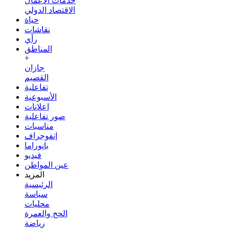
خدمات الأعمال
الاقتصاد الدولي
حياة
نقاشات
رأي
المناطق
+
جازان
القصيم
تفاعلية
الأسبوعية
اعلانات
صور تفاعلية
مناسبات
إنفوجراف
بانوراما
فيديو
عين المواطن
المزيد
الرئيسية
سياسة
محليات
الحج والعمرة
رياضة