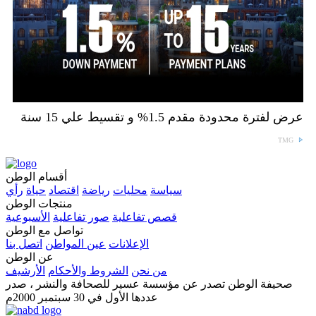
عرض لفترة محدودة مقدم 1.5% و تقسيط علي 15 سنة
TMG
أقسام الوطن
سياسة
محليات
رياضة
اقتصاد
حياة
رأي
منتجات الوطن
قصص تفاعلية
صور تفاعلية
الأسبوعية
تواصل مع الوطن
الإعلانات
عين المواطن
اتصل بنا
عن الوطن
من نحن
الشروط والأحكام
الأرشيف
صحيفة الوطن تصدر عن مؤسسة عسير للصحافة والنشر ، صدر
عددها الأول في 30 سبتمبر 2000م