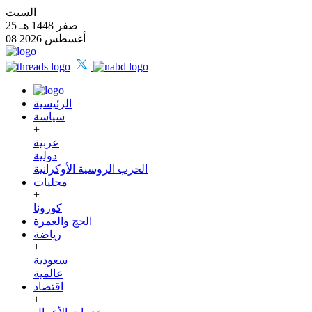
السبت
25 صفر 1448 هـ
08 أغسطس 2026
الرئيسية
سياسة
+
عربية
دولية
الحرب الروسية الأوكرانية
محليات
+
كورونا
الحج والعمرة
رياضة
+
سعودية
عالمية
اقتصاد
+