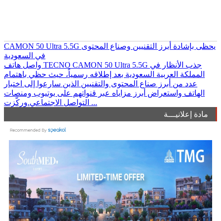
CAMON 50 Ultra 5.5G يحظى بإشادة أبرز التقنيين وصناع المحتوى
في السعودية
واصل هاتف TECNO CAMON 50 Ultra 5.5G جذب الأنظار في
المملكة العربية السعودية بعد إطلاقه رسمياً، حيث حظي باهتمام
عدد من أبرز صناع المحتوى والتقنيين الذين سارعوا إلى اختبار
الهاتف واستعراض أبرز مزاياه عبر قنواتهم على يوتيوب ومنصات
التواصل الاجتماعي.وركّزت ...
مادة إعلانيـــة