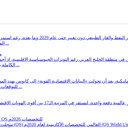
أبقت وكالة ستاندرد آند بورز للتصنيفات الائتمان
المندب، مؤكدة أن حركة الشحن وتدفقات الطاقة ستظل دون مستوياتها ...
%
الكاملة بالآفاق الاقتصادية المستقبلية لدول مجلس التعاون الخليجي، في وقت ...
اتيكية، بعد أن تحولت «البيانات الاقتصادية القوية» إلى كابوس يهدد ال
للتوقعات. ودفع هذا التقرير المستثمرين إلى إعادة تسعير السياسات النقدية نحو ...
جامعة الإمام عبدالرحمن بن فيصل تسجل حضورا عالميا في تصنيفات QS للتخصصات 2026م
سجلت جامعة الإمام 