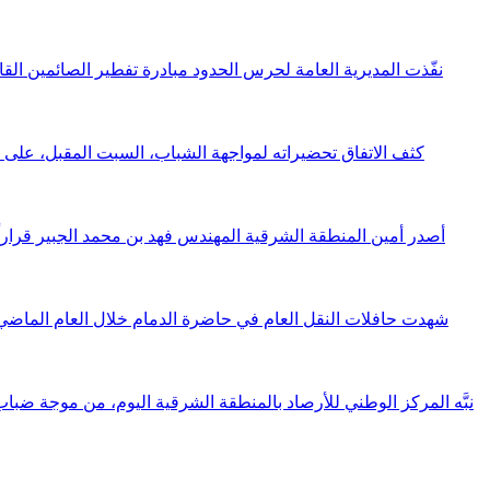
نفّذت المديرية العامة لحرس الحدود مبادرة تفطير الصائمين الق
أصدر أمين المنطقة الشرقية المهندس فهد بن محمد الجبير قراراً ي
نبَّه المركز الوطني للأرصاد بالمنطقة الشرقية اليوم، من موجة ضباب