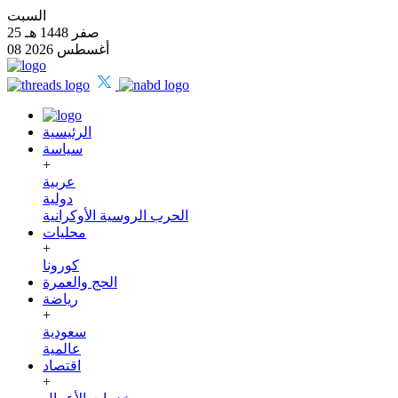
السبت
25 صفر 1448 هـ
08 أغسطس 2026
الرئيسية
سياسة
+
عربية
دولية
الحرب الروسية الأوكرانية
محليات
+
كورونا
الحج والعمرة
رياضة
+
سعودية
عالمية
اقتصاد
+