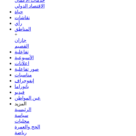
خدمات الأعمال
الاقتصاد الدولي
حياة
نقاشات
رأي
المناطق
+
جازان
القصيم
تفاعلية
الأسبوعية
اعلانات
صور تفاعلية
مناسبات
إنفوجراف
بانوراما
فيديو
عين المواطن
المزيد
الرئيسية
سياسة
محليات
الحج والعمرة
رياضة