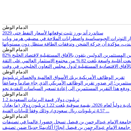
الدمام الوطن
ستاندرد آند بورز تثبت توقعاتها لأسعار النفط حتى 2029
ية على توقعاتها لأسعار النفط والغاز الطبيعي دون تغيير حتى عام 2029 وما بعده، رغم استمرار التوترات الجيوسياسية واضطرابات الملاحة في مضيقي هرمز وباب
الدمام الوطن
82 من المستثمرين الدوليين يثقون بالآفاق المستقبلية لاقتصاد الخليج
أظهر استطلاع رأي حديث استمرار الثقة القوية للمستثمرين الدوليين في منطقة الخليج العربي رغم التوترات الجيوسياسية الإقليمية، إذ أجمعت أغلبية واسعة بلغت 82 % من مجتمع الاستثمار العالمي على الثقة
الدمام الوطن
تقرير الوظائف الأمريكية يربك الأسواق العالمية والخسائر تريليونية
مستثمرين؛ إثر صدور تقرير الوظائف الأمريكي الذي جاء صادماً وصاعقاً
الدمام الوطن
1.2 تريليون دولار قيمة البرندات السعودية
حققت الهوية الوطنية والاستثمارية للمملكة تقدماً بارزاً بمقدار 3 مراكز عالمية دفعة واحدة، لتستقر في المرتبة الـ17 بين أقوى الهويات الاقتصادية دولياً لعام 2026، بقيمة سوقية بلغت 1.22 تريليون دولار (ما يعادل
4.57 تريليونات ريال سعودي)، وذلك وفقاً للبيانات الفنية ...
الدمام الوطن
عبدالرحمن بن فيصل إنجازًا أكاديميًا جديدًا ضمن تصنيف (QS) العالمي للتخصصات الأكاديمية لعام 2026م (QS World University Rankings by Subjects)، وذلك بتحقيق (11) تخصصًا أكاديميًا