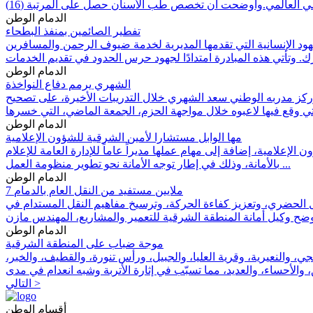
الدمام الوطن
تفطير الصائمين بمنفذ البطحاء
هود الإنسانية التي تقدمها المديرية لخدمة ضيوف الرحمن والمسافرين
الدمام الوطن
الشهري يرمم دفاع النواخذة
و، لحساب الجولة الـ25 لدوري روشن السعودي للمحترفين، وركز مدربه الوطني سعد الشهري خلال التدريبات الأخيرة، على تصحيح
الدمام الوطن
مها الوابل مستشارا لأمين الشرقية للشؤون الإعلامية
إعلامية، إضافة إلى مهام عملها مديراً عاماً للإدارة العامة للإعلام
بالأمانة، وذلك في إطار توجه الأمانة نحو تطوير منظومة العمل ...
الدمام الوطن
7 ملايين مستفيد من النقل العام بالدمام
س التطور المتسارع في منظومة التنقل الحضري، وتعزيز كفاءة الحركة، وترسيخ مفاهيم النقل المستدام في
الدمام الوطن
موجة ضباب على المنطقة الشرقية
، والنعيرية، وقرية العليا، والجبيل، ورأس تنورة، والقطيف، والخبر،
التالي >
أقسام الوطن