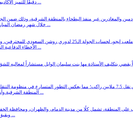
دقيقًا للتميز الأكاديمي العالمي.وأوضحت أن تخصص طب الأسنان حصل على المرتبة (16) ...
ادمين والمغادرين عبر منفذ البطحاء بالمنطقة الشرقية، وذلك ضمن الج
خلال شهر رمضان المبارك. وتأتي هذه المبادرة امتدادًا لجهود حرس الحدود في تقديم الخدمات ...
كثف الاتفاق تحضيراته لمواجهة الشباب، السبت المقبل، على ملعب إيج
الأخطاء الدفاعية التي وقع فيها لاعبوه خلال مواجهة الحزم، الجمعة الماضي، التي خسرها ...
قضي بتكليف الأستاذة مها بنت سليمان الوابل مستشاراً لمعاليه للشؤون ال
شهدت حافلات النقل العام في حاضرة الدمام خلال العام الماضي نقل 7.5 ملايين راكب؛ مما يعك
المنطقة الشرقية.وأوضح وكيل أمانة المنطقة الشرقية للتعمير والمشاريع، المهندس مازن ...
 على المنطقة، تشمل كلًا من مدينة الدمام، والظهران، ومحافظة الخفجي
وبقيق، والأحساء، والعديد، مما تسبّب في إثارة الأتربة وشبه انعدام في مدى ...