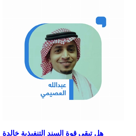
هل تبقى قوة السند التنفيذية خالدة