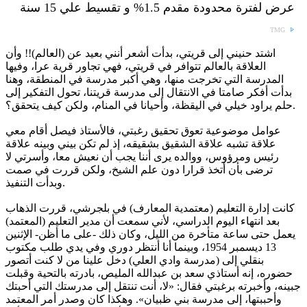
عرض لفترة محدودة مقدم 1.5% و تقسيط علي 15 سنة
TMG
اشتد حنيني إلى قريتي، بدأت أشعر أنني بعيد عن (العالم)!! وأن
العلاقة بالعالم تتوافر في قريتي، فهي تجاور قرية عرا، وفيها
المدرسة التي تخرجت منها، وهي أكبر مدرسة في المنطقة، وهنا
بدأت أفكر صامتا في الانتقال إلى مدرسة قريتنا، تحول التفكير إلى
حلم يراود خيلي في اليقظة، وأحيانا في المنام، ولكن كيف يتحقق؟.
عوامل موضوعية تعوق تحقيق رغبتي، فالأستاذ فيصل أقام معي
علاقة تشبه علاقة الشقيق بشقيقه، إذ لم تكن بيني وبينه علاقة
رئيس ومرؤوس، ووالده يرى أننا يجب أن نعيش معا، وأسرتي لا
ترضى بأن أتخذ قرارا دون علم الشيخ، ولكن قررت في صمت
وبدأت التنفيذ.
كانت إدارة التعليم (معتمدية المعارف) في بلجرشي، قررت الذهاب
بعد انتهاء اليوم الدراسي، لأني سمعت أن مدير التعليم (المعتمد)
يعمل حتى ساعة متأخرة من الليل، وكان ذلك -على ما أظن- الإثنين
13 ديسمبر 1954، وبينما أنا أنتظر دوري وفي يدي طلب مكتوب
بنقلي إلى (مدرسة وادي العلي) دخل علينا من لا كنت أتصور
حضوره، إنه أستاذي سعد بن عبدالله المليص، بادرته بالتحية وقبلت
جبينه، وأخبرته برغبتي فقال: «لا، أنت تنتقل إلى مدرستك التي أحبتك
وأحببتها، إلى مدرسة بني ظبيان». وهكذا كان وصدر أمر المعتمد