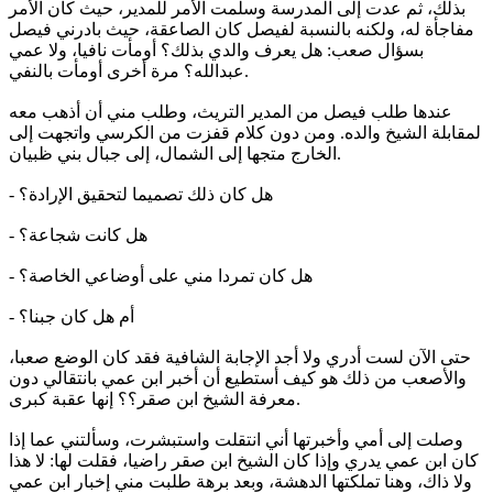
بذلك، ثم عدت إلى المدرسة وسلمت الأمر للمدير، حيث كان الأمر
مفاجأة له، ولكنه بالنسبة لفيصل كان الصاعقة، حيث بادرني فيصل
بسؤال صعب: هل يعرف والدي بذلك؟ أومأت نافيا، ولا عمي
عبدالله؟ مرة أخرى أومأت بالنفي.
عندها طلب فيصل من المدير التريث، وطلب مني أن أذهب معه
لمقابلة الشيخ والده. ومن دون كلام قفزت من الكرسي واتجهت إلى
الخارج متجها إلى الشمال، إلى جبال بني ظبيان.
- هل كان ذلك تصميما لتحقيق الإرادة؟
- هل كانت شجاعة؟
- هل كان تمردا مني على أوضاعي الخاصة؟
- أم هل كان جبنا؟
حتى الآن لست أدري ولا أجد الإجابة الشافية فقد كان الوضع صعبا،
والأصعب من ذلك هو كيف أستطيع أن أخبر ابن عمي بانتقالي دون
معرفة الشيخ ابن صقر؟؟ إنها عقبة كبرى.
وصلت إلى أمي وأخبرتها أني انتقلت واستبشرت، وسألتني عما إذا
كان ابن عمي يدري وإذا كان الشيخ ابن صقر راضيا، فقلت لها: لا هذا
ولا ذاك، وهنا تملكتها الدهشة، وبعد برهة طلبت مني إخبار ابن عمي