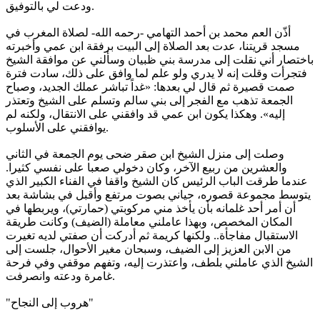
ودعت لي بالتوفيق.
أذّن العم محمد بن أحمد التهامي -رحمه الله- لصلاة المغرب في
مسجد قريتنا، عدت بعد الصلاة إلى البيت برفقة ابن عمي وأخبرته
باختصار أني نقلت إلى مدرسة بني ظبيان وسألني عن موافقة الشيخ
فتجرأت وقلت إنه لا يدري ولو علم لما وافق على ذلك، سادت فترة
صمت قصيرة ثم قال لي بعدها: «غداً تباشر عملك الجديد، وصباح
الجمعة تذهب مع الفجر إلى بني سالم وتسلم على الشيخ وتعتذر
إليه». وهكذا يكون ابن عمي قد وافقني على الانتقال، ولكنه لم
يوافقني على الأسلوب.
وصلت إلى منزل الشيخ ابن صقر ضحى يوم الجمعة في الثاني
والعشرين من ربيع الآخر، وكان دخولي صعبا على نفسي كثيرا.
عندما طرقت الباب الرئيس كان الشيخ واقفا في الفناء الكبير الذي
يتوسط مجموعة قصوره، حياني بصوت مرتفع وأقبل في بشاشة بعد
أن أمر أحد غلمانه بأن يأخذ مني مركوبتي (حمارتي)، ويربطها في
المكان المخصص، وبهذا عاملني معاملة (الضيف) وكانت طريقة
الاستقبال مفاجأة.. ولكنها كريمة ثم أدركت أن صفتي لديه تغيرت
من الابن العزيز إلى الضيف، وسبحان مغير الأحوال، جلست إلى
الشيخ الذي عاملني بلطف، واعتذرت إليه، وتفهم موقفي وفي فرحة
غامرة ودعته وانصرفت.
"هروب إلى النجاح"