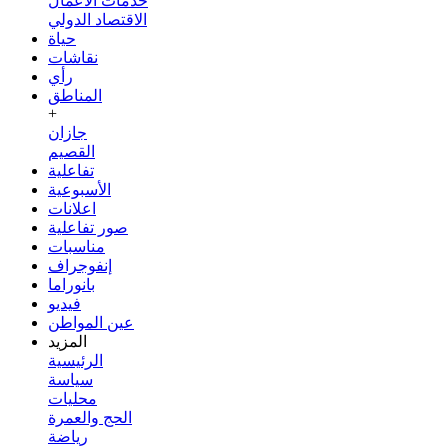
خدمات الأعمال
الاقتصاد الدولي
حياة
نقاشات
رأي
المناطق
+
جازان
القصيم
تفاعلية
الأسبوعية
اعلانات
صور تفاعلية
مناسبات
إنفوجراف
بانوراما
فيديو
عين المواطن
المزيد
الرئيسية
سياسة
محليات
الحج والعمرة
رياضة