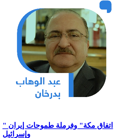
" اتفاق مكة" وفرملة طموحات إيران
وإسرائيل