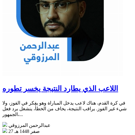
اللاعب الذي يطارد النتيجة يخسر تطوره
في كرة القدم، هناك لاعب يدخل المباراة وهو يفكر في الفوز، ولا
شيء غير الفوز. يراقب النتيجة، يخاف من الخطأ، ينشغل برد فعل
الجمهور،...
عبدالرحمن المرزوقي
27 صفر 1448 هـ