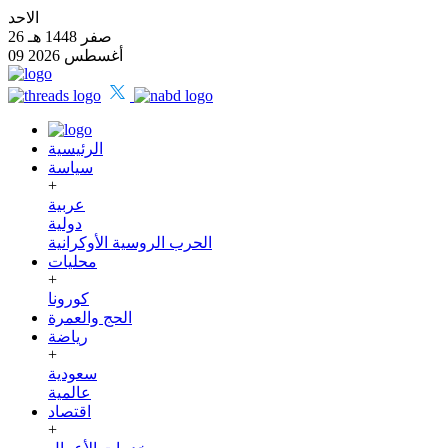
الاحد
26 صفر 1448 هـ
09 أغسطس 2026
الرئيسية
سياسة
+
عربية
دولية
الحرب الروسية الأوكرانية
محليات
+
كورونا
الحج والعمرة
رياضة
+
سعودية
عالمية
اقتصاد
+