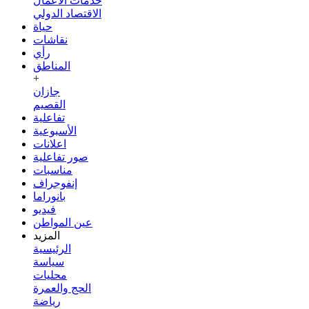
خدمات الأعمال
الاقتصاد الدولي
حياة
نقاشات
رأي
المناطق
+
جازان
القصيم
تفاعلية
الأسبوعية
اعلانات
صور تفاعلية
مناسبات
إنفوجراف
بانوراما
فيديو
عين المواطن
المزيد
الرئيسية
سياسة
محليات
الحج والعمرة
رياضة