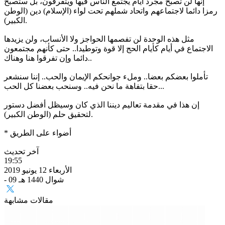
إنها لن تصبح مجرد أيام يجتمع الناس فيها ويتفرقون، بل ستصبح
رمزا دائما لاجتماعهم واتحاد شملهم تحت لواء (الإسلام) دين (الوطن
الكبير).
مثل هذه الوحدة لن تفصمها الحواجز ولا الأنساب، ولن يزيدها
الاجتماع في أيام كأيام الحج إلا قوة وتوطيدا.. حتى كأنهم مجتمعون
دائما وإن تفرقوا هنا وهناك..
تأملوا بعضكم بعضا.. وملء جوانحكم الإيمان والحب.. إننا سنشعر
حقا بتفاهة ما نحن فيه.. وسنحب بعضنا كل الحب...
إن هذا في مقدمة تعاليم ديننا الذي كان وسيظل أفضل دستور
لتحقيق حلم (الوطن الكبير).
* أضواء على الطريق
آخر تحديث
19:55
الأربعاء 12 يونيو 2019
- 09 شوال 1440 هـ
مقالات مشابهة