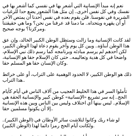
نعم إنه مبدأ الإنسانية التي أشعر بها في نفسي كما أشعر بها في
نفسك وفي كل نفس أخرى.. إن مثل هذا الشعور يضع حدا للرغبات
الشريرة في نفوسنا. فلن يقوم بعده في نفس أحدنا أن يمتص الآخر
أو أن يقهره ويتحداه.. ما دمنا قد عرفنا من نحن؟ وما هي حقيقتنا
ومركزنا؟ بوجه صحيح.
لقد كانت الإنسانية وما زالت وستظل الوطن الكبير الخالد، وإن عق
هذا الوطن أبناؤه.. وبين كل يوم وآخر يقوم دعاة لهذا الوطن الكبير،
لكن أحدهم لم يرسم مبادئه وبرنامجه كما رسم ذلك نبي الإسلام،
واضحا في كل هدية وتعاليمه.. حتى كان الإسلام حقا هو الإنسانية،
وكان الإنسان حقا هو المسلم حقا.
ذلك هو الوطن الكبير، لا الحدود الوهمية على التراب، أو على خرائط
هذا التراب..
تأملوا السر في هذا الخليط العجيب من آلاف الناس في أيام كأيام
الحج.. إنه سر تشريع «الإنسانية» كوطن كبير والإنسانية الحقة هي
الإسلام.. ليس بينها أي اختلاف وليس بين الناس وبين هذه الإنسانية
إلا أن يكونوا مسلمين حقا..
لو شاء ربك وكانوا لتلاشت سائر الأوطان في (الوطن الكبير)..
ولكانت أيام الحج رمزا دائما لهذا (الوطن الكبير).