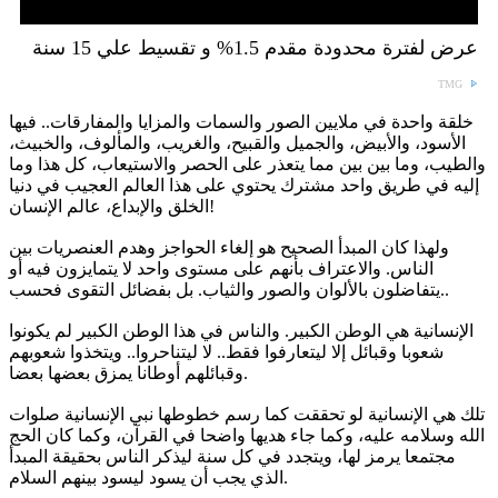
عرض لفترة محدودة مقدم 1.5% و تقسيط علي 15 سنة
TMG
خلقة واحدة في ملايين الصور والسمات والمزايا والمفارقات.. فيها
الأسود، والأبيض، والجميل والقبيح، والغريب، والمألوف، والخبيث،
والطيب، وما بين بين مما يتعذر على الحصر والاستيعاب، كل هذا وما
إليه في طريق واحد مشترك يحتوي على هذا العالم العجيب في دنيا
الخلق والإبداع، عالم الإنسان!
ولهذا كان المبدأ الصحيح هو إلغاء الحواجز وهدم العنصريات بين
الناس. والاعتراف بأنهم على مستوى واحد لا يتمايزون فيه أو
يتفاضلون بالألوان والصور والثياب. بل بفضائل التقوى فحسب..
الإنسانية هي الوطن الكبير. والناس في هذا الوطن الكبير لم يكونوا
شعوبا وقبائل إلا ليتعارفوا فقط.. لا ليتناحروا.. ويتخذوا شعوبهم
وقبائلهم أوطانا يمزق بعضها بعضا.
تلك هي الإنسانية لو تحققت كما رسم خطوطها نبي الإنسانية صلوات
الله وسلامه عليه، وكما جاء هديها واضحا في القرآن، وكما كان الحج
مجتمعا يرمز لها، ويتجدد في كل سنة ليذكر الناس بحقيقة المبدأ
الذي يجب أن يسود ليسود بينهم السلام.