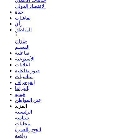
خدمات الأعمال
الاقتصاد الدولي
حياة
نقاشات
رأي
المناطق
+
جازان
القصيم
تفاعلية
الأسبوعية
اعلانات
صور تفاعلية
مناسبات
إنفوجراف
بانوراما
فيديو
عين المواطن
المزيد
الرئيسية
سياسة
محليات
الحج والعمرة
رياضة