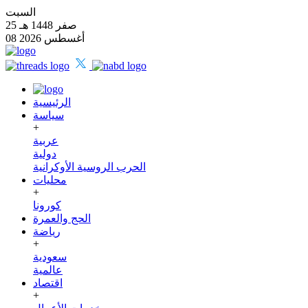
السبت
25 صفر 1448 هـ
08 أغسطس 2026
الرئيسية
سياسة
+
عربية
دولية
الحرب الروسية الأوكرانية
محليات
+
كورونا
الحج والعمرة
رياضة
+
سعودية
عالمية
اقتصاد
+