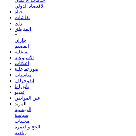
خدمات الأعمال
الاقتصاد الدولي
حياة
نقاشات
رأي
المناطق
+
جازان
القصيم
تفاعلية
الأسبوعية
اعلانات
صور تفاعلية
مناسبات
إنفوجراف
بانوراما
فيديو
عين المواطن
المزيد
الرئيسية
سياسة
محليات
الحج والعمرة
رياضة