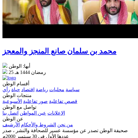
محمد بن سلمان صانع المنجز والمعجز
أبها: الوطن
25 رمضان 1444 هـ
أقسام الوطن
سياسة
محليات
رياضة
اقتصاد
حياة
رأي
منتجات الوطن
قصص تفاعلية
صور تفاعلية
الأسبوعية
تواصل مع الوطن
الإعلانات
عين المواطن
اتصل بنا
عن الوطن
من نحن
الشروط والأحكام
الأرشيف
صحيفة الوطن تصدر عن مؤسسة عسير للصحافة والنشر ، صدر
عددها الأول في 30 سبتمبر 2000م