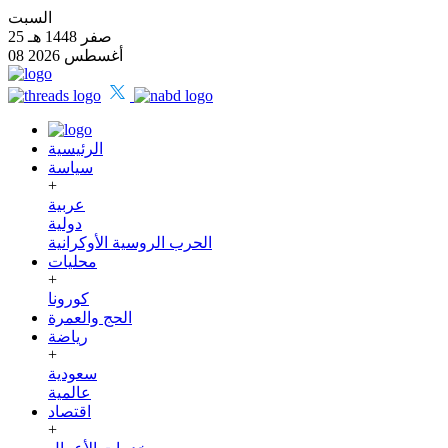
السبت
25 صفر 1448 هـ
08 أغسطس 2026
الرئيسية
سياسة
+
عربية
دولية
الحرب الروسية الأوكرانية
محليات
+
كورونا
الحج والعمرة
رياضة
+
سعودية
عالمية
اقتصاد
+