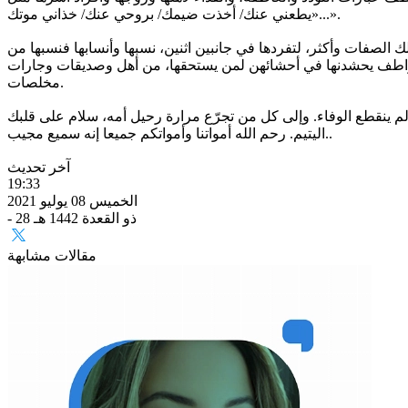
«يطعني عنك/ أخذت ضيمك/ بروحي عنك/ خذاني موتك...».
 الصفات وأكثر، لتفردها في جانبين اثنين، نسبها وأنسابها فنسبها من
ين عواطف يحشدنها في أحشائهن لمن يستحقها، من أهل وصديقات وجارات
مخلصات.
 ينقطع الوفاء. وإلى كل من تجرّع مرارة رحيل أمه، سلام على قلبك
اليتيم. رحم الله أمواتنا وأمواتكم جميعا إنه سميع مجيب..
آخر تحديث
19:33
الخميس 08 يوليو 2021
- 28 ذو القعدة 1442 هـ
مقالات مشابهة