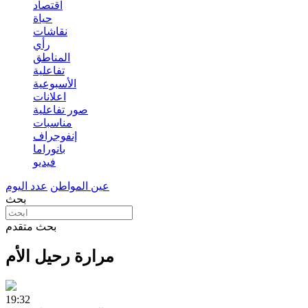
اقتصاد
حياة
نقاشات
رأي
المناطق
تفاعلية
الأسبوعية
اعلانات
صور تفاعلية
مناسبات
إنفوجراف
بانوراما
فيديو
عين المواطن
عدد اليوم
بحث
بحث متقدم
مرارة رحيل الأم
19:32