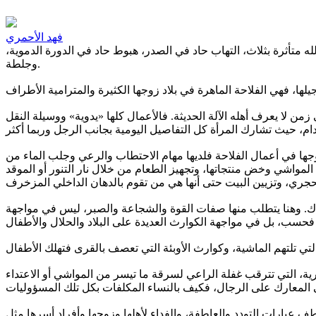
فهد الأحمري
ه متأثرة بثلاث، التهاب حاد في الصدر، هبوط حاد في الدورة الدموية،
وجلطة.
ن لا يعرف أهله الآلة الحديثة. فالأعمال كلها «يدوية» ووسيلة النقل
وجها في أعمال الفلاحة فلديها مهام الاحتطاب والرعي وجلب الماء من
لمواشي وخض منتجاتها، وتجهيز الطعام من خلال نار التنور أو الموقد
نذاك. وهنا يتطلب منها صفات القوة والشجاعة والصبر، ليس في مواجهة
ية، التي تترقب غفلة الراعي لسرقة ما تيسر من المواشي أو الاعتداء
طف عبارات التودد والعاطفة، والفداء لأهلها وزوجها وأفراد أسرها مثل