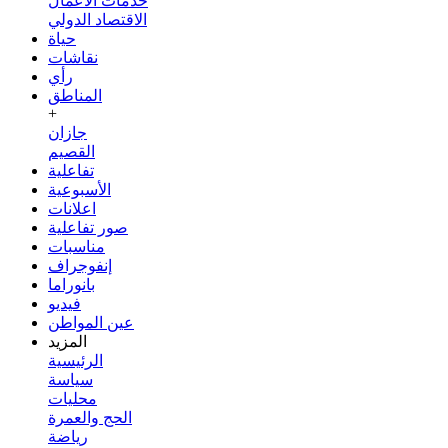
خدمات الأعمال
الاقتصاد الدولي
حياة
نقاشات
رأي
المناطق
+
جازان
القصيم
تفاعلية
الأسبوعية
اعلانات
صور تفاعلية
مناسبات
إنفوجراف
بانوراما
فيديو
عين المواطن
المزيد
الرئيسية
سياسة
محليات
الحج والعمرة
رياضة