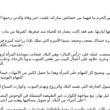
ر الحرم ما فيهما من خصائص مباركة، تلقيت خبر وفاة والدتي رحمها الل
 حينذاك يصعب وصفه، سيما الأسرة التي تملك بلادا زراعية كبيرة في زم
«قدمية»، بالأقدام، حيث تشارك المرأة كل التفاصيل اليومية بجانب الرجل وربما أكثر.
ل المنصب عمله على «رأس المال» وهي البلاد. فبجانب مساندة المرأة لز
 وعرة، علاوة على أعمال البيت من طحن الحبوب يدوياً بالرحاء، وحلب ا
الحجري، وتزيين البيت حتى أنها هي من تقوم بالدهان الداخلي المزخرف.
نظامي، وتصبح كل المهام على المرأة وهذا ما حصل لكثير من الأمهات حي
المهام اليومية فحسب، بل في مواجهة الكوارث العديدة على البلاد والحلال والأطفال.
 ليل نهار، مع مواجهة الكوارث غير الطبيعية المتمثلة في الوحوش البشر
على أجزاء من البلاد، أو تحويل مساقيها وهذه من أعتى المعارك على الرجال، فكيف بالنساء المكلفات بكل تلك المسؤوليات!>
 الأنثى الولود والودود لزوجها وأطفالها، ولهذا توارث المجتمع منهن أل