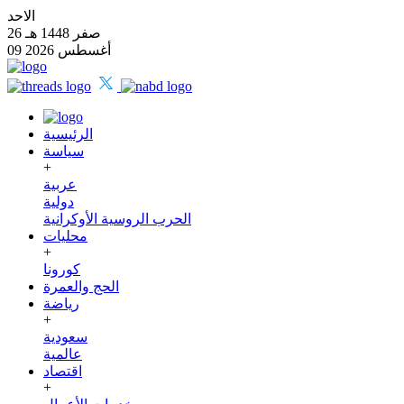
الاحد
26 صفر 1448 هـ
09 أغسطس 2026
الرئيسية
سياسة
+
عربية
دولية
الحرب الروسية الأوكرانية
محليات
+
كورونا
الحج والعمرة
رياضة
+
سعودية
عالمية
اقتصاد
+