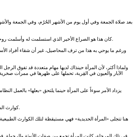
بعد صلاة الجمعة وفي أول يوم من الأشهر الحُرُم، وفي الجمعة والأشه
كان هذا هو الصراع الأخير الذي استسلمت له وأسلمت روحها لبارئها. نعم فقد كانت مصارعة للحياة منذ صغرها، كغيرها من بنات جيلها، فهي الفلاحة الماهرة في بلاد زوجها الكثيرة والمترامية الأطراف.
ورغم ما يوحي به هذا من ترف المحاصيل، غير أن شقاء أفراد الأسرة
ولماذا أكثر، لأن المرأة حينذاك لديها مهام متعددة قد تفوق الرج
الآبار والعيون في القِربة، تحملها على ظهرها في ممرات صخرية
يزداد الأمر سوءاً على المرأة حينما يلتحق «بعلها» بالعمل ال
كوارث السيول الجارفة التي تفسد البلاد والزروع وتهدم البيوت، وكوارث السباع التي تلتهم الماشية، وكوارث الأوبئة التي تعصف بالقرى فتهلك الأطفال.
هنا تتجلى «المرأة الحديدية» فهي مستيقظة لتلك الكوارث الطبيعية
في تلك المرحلة، كانت المرأة تجمع بين صفات الأنوثة والرجولة. فهي