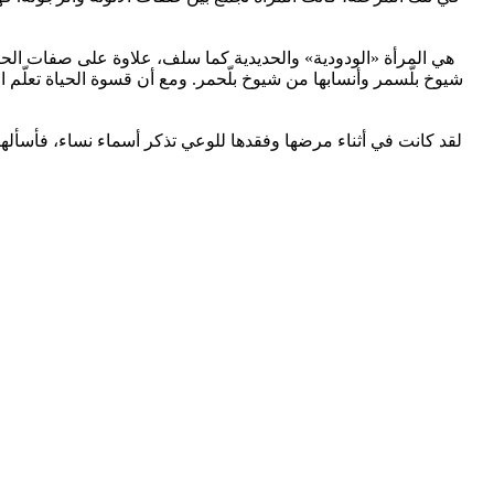
هي المرأة «الودودية» والحديدية كما سلف، علاوة على صفات الحكمة
شيوخ بلّسمر وأنسابها من شيوخ بلّحمر. ومع أن قسوة الحياة تعلّ
لقد كانت في أثناء مرضها وفقدها للوعي تذكر أسماء نساء، فأسأل