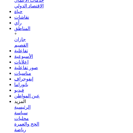
خدمات الأعمال
الاقتصاد الدولي
حياة
نقاشات
رأي
المناطق
+
جازان
القصيم
تفاعلية
الأسبوعية
اعلانات
صور تفاعلية
مناسبات
إنفوجراف
بانوراما
فيديو
عين المواطن
المزيد
الرئيسية
سياسة
محليات
الحج والعمرة
رياضة