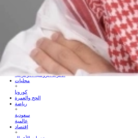
الجمعة
24 صفر 1448 هـ
07 أغسطس 2026
الرئيسية
سياسة
+
عربية
دولية
الحرب الروسية الأوكرانية
محليات
+
كورونا
الحج والعمرة
رياضة
+
سعودية
عالمية
اقتصاد
+