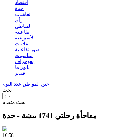
اقتصاد
حياة
نقاشات
رأي
المناطق
تفاعلية
الأسبوعية
اعلانات
صور تفاعلية
مناسبات
إنفوجراف
بانوراما
فيديو
عين المواطن
عدد اليوم
بحث
بحث متقدم
مفاجأة رحلتي 1741 بيشة - جدة
16:58