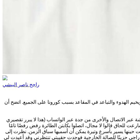
راجح ناصر البيشي
حرصت على الذهاب باكرًا إلى المطار، خلصت إجراءات السفر ودخلت صالة الانتظار لحين المغادرة. كانت الصالة حينها مكتظة بالمسافرين ويخيم الهدوء والتباعد في المقاعد بسبب كورونا على الجميع. اتضح أن 
تم النداء لرحلة بيشة-جدة، ركب حينها المسافرون الباصات المتتالية للصعود للطائرة، كنت حين ذاك مشغولاً بمكالمتين مهمتين واحدة من بيشة عبر الاتصال والأخرى من جدة عبر الواتساب (هذا لا يبرر تقصيري 
ولكن قدر الله وما شاء فعل) ولوجود ركاب رحلة الرياض وعدم قيامهم من مقاعدهم جلست معهم ولم أشعر بنفسي إلا والبوابة قد أغلقت، سارعت للحاق قالوا لا مجال، اتصلوا بكابتن الطائرة رفض رفضًا تامًا 
حسب كلام موظف الخطوط الذي حينها لم يحاول تهدئتي وقد كنت متأثرًا (كانت صدمة مؤلمة ودرسًا أستحقه وعليّ أن أستفيد منه) كان الوقت حينها يسير بأسرع وتيرة يمكن أن أسميها سباق الزمن. نظرت إلى 
الطائرة نظرت وداع وقد تأهبت للإقلاع بعد أن فقدت الأمل وسلمت أمري لله وقلت في نفسي (يا رب احفظهم ووصلهم بالسلامة) ثم عدت أدراجي حزينًا للصالة الخارجية فوجدت حقيبتي تنتظرني وقد أعيدت لي 