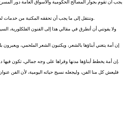
يجب أن تقوم بجوار المصالح الحكومية والأسواق العامة دور المسر
وننتقل إلى ما يجب أن تحققه المكتبة من خدمات لدور الثقافة والفكر، إذ يتعين علي المكتبة أن توفر الخدمة للقراء، علي اختلاف مستوياتهم، القارئ العام، والقارئ المتخصص علي وجه التحديد.
ولا يفوتني أن أتطرق في مقالي هذا إلى الفنون الفلكلورية، ال
إن أمة يتغني أبناؤها بالشعر، ويكتبون الشعر الملحمي، ويعبرون بل
إن أمة يخطط أبناؤها مدنها وقراها على وجه جمالي، تكون فيها دور الفن في قلب المدينة أو القرية، هي أمة متحضرة عظيمة، تُسهم في تطوير نفسها، وفي رقي المجتمع الإنساني كله نحو حياة أفضل وأجمل.
فليعش كل منا الفن، وليجعله نسيج حياته اليومية، لأن الفن عنوا