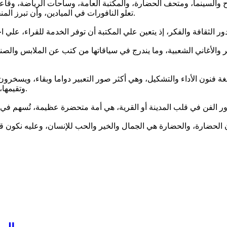
ح والسينما، ومتحف الحضارة، والمكتبة العامة، وساحات الرياضة، وقاع
تعلو النافورات في الميادين، وأن تبرز المنحوتات عند مدخل المدينة، لتظهر رؤية الفنان التشكيلي لمظاهر الحياة.
سير والأغاني الشعبية، وما يندرج في سياقاتها من كتب عن الملابس وا
غة فنون الأداء والتشكيل، وهي أكثر صور التعبير دواما وبقاء، ويسخرون
وتقيمها، وتربط ماضيها بحاضرها، وتستطيع أن ترسم مستقبلها علي هدي ونور.
ن الحضارة، والحضارة هي الجمال والخير والحب للإنسان، وعليه نكون قد