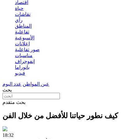
اقتصاد
حياة
نقاشات
رأي
المناطق
تفاعلية
الأسبوعية
اعلانات
صور تفاعلية
مناسبات
إنفوجراف
بانوراما
فيديو
عين المواطن
عدد اليوم
بحث
بحث متقدم
كيف نطور حياتنا للأفضل من خلال الفن
18:32