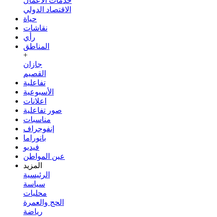
خدمات الأعمال
الاقتصاد الدولي
حياة
نقاشات
رأي
المناطق
+
جازان
القصيم
تفاعلية
الأسبوعية
اعلانات
صور تفاعلية
مناسبات
إنفوجراف
بانوراما
فيديو
عين المواطن
المزيد
الرئيسية
سياسة
محليات
الحج والعمرة
رياضة