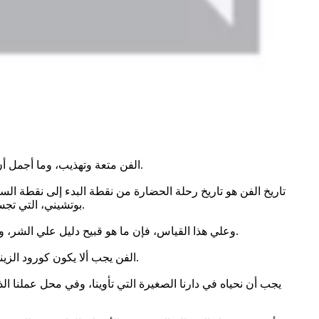
الفن متعة وتهذيب، وما أجمل أن يجتمعا في آن واحد، وأعظم الحضارات هي التي تزدهر فيها الفنون، ويلقي فيها رجال الفن التقدير والإكبار علي الصعيدين الشعبي والرسمي.
تاريخ الفن هو تاريخ رحلة الحضارة من نقطة البدء إلى نقطة ال
بوتشيني، التي تجسد الحب، أو باليه «بحيرة البجع» لـ«تشايكوفسكي»، فنحن في مسيرة مع الزمن عبر رحاب الأرض، وسط زحمة من الدوافع والنوازع الإنسانية.
وعلي هذا القياس، فإن ما هو قبيح دليل علي الشر، وما هو جميل دليل علي الخير. من ثم قلنا إن ازدهار الفن هو ازدهار للخلق الحميد، فليس الفن ترفا، ليس الفن كماليا، ومن هنا وجبت العناية به.
الفن يجب ألا يكون كورود الزينة الصناعية، خاليا من الحياة، آتيا من خارج نفوسنا، نصطنعه للتجميل. يجب أن ينبعث الفن من كل فرد منا، يكون إفرازا طبيعيا للمجتمع بأسره.
يجب أن نحياه في دارنا الصغيرة التي تأوينا، وفي محل عملنا الذ