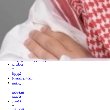
السبت
25 صفر 1448 هـ
08 أغسطس 2026
الرئيسية
سياسة
+
عربية
دولية
الحرب الروسية الأوكرانية
محليات
+
كورونا
الحج والعمرة
رياضة
+
سعودية
عالمية
اقتصاد
+