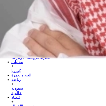
الجمعة
24 صفر 1448 هـ
07 أغسطس 2026
الرئيسية
سياسة
+
عربية
دولية
الحرب الروسية الأوكرانية
محليات
+
كورونا
الحج والعمرة
رياضة
+
سعودية
عالمية
اقتصاد
+