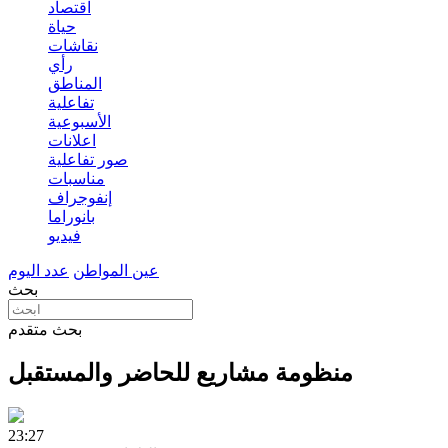
اقتصاد
حياة
نقاشات
رأي
المناطق
تفاعلية
الأسبوعية
اعلانات
صور تفاعلية
مناسبات
إنفوجراف
بانوراما
فيديو
عين المواطن
عدد اليوم
بحث
بحث متقدم
منظومة مشاريع للحاضر والمستقبل
23:27