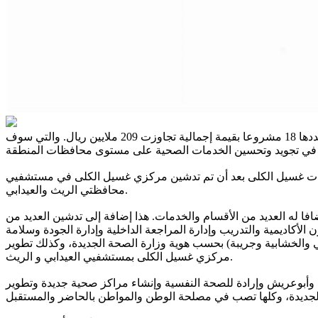
يدشن اليوم الأمير محمد بن ناصر أمير منطقة جازان بحضور وزير الصحة فهد بن عبدالرحمن الجلاجل، منظومة من المشاريع الصحية بلغ عددها 18 مشروعا بقيمة إجمالية تجاوزت 209 ملايين ريال. والتي سوف
يات غسيل الكلى بعد أن تم تدشين مركزي غسيل الكلى في مستشفيي
محافظتي الريث والعيدابي.
 له العديد من الأقسام والخدمات. هذا إضافة إلى تدشين العديد من
أكاديمية والتدريب وإدارة المراجعة الداخلية وإدارة الجودة وسلامة
 وتطوير 4 مراكز رعاية أولية وهي (صبيا والبديع والقرفي والخشابية وجريبة) بحسب هوية وزارة الصحة الجديدة، وكذلك تطوير
مركزي غسيل الكلى بمستشفيي العيدابي و الريث.
وأبوعريش وإرادة للصحة النفسية وإنشاء مراكز صحية جديدة وتطوير