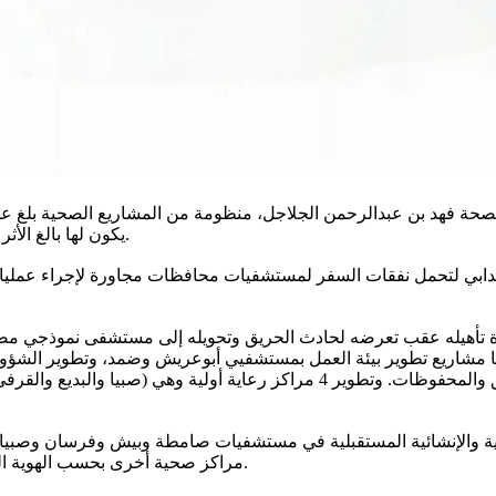
يكون لها بالغ الأثر في تجويد وتحسين الخدمات الصحية على مستوى محافظات المنطقة.
عيدابي لتحمل نفقات السفر لمستشفيات محافظات مجاورة لإجراء عمل
ة تأهيله عقب تعرضه لحادث الحريق وتحويله إلى مستشفى نموذجي مضافا
 مشاريع تطوير بيئة العمل بمستشفيي أبوعريش وضمد، وتطوير الشؤون ال
المرضى والشؤون وإدارة المشتريات والشؤون القانونية وإدارة الوثائق والمحفوظات.
رية والإنشائية المستقبلية في مستشفيات صامطة وبيش وفرسان وصبيا 
مراكز صحية أخرى بحسب الهوية الجديدة، وكلها تصب في مصلحة الوطن والمواطن بالحاضر والمستقبل.