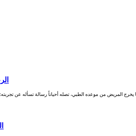
الر
ال