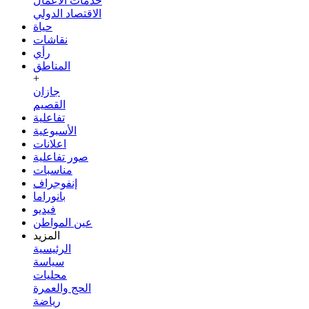
خدمات الأعمال
الاقتصاد الدولي
حياة
نقاشات
رأي
المناطق
+
جازان
القصيم
تفاعلية
الأسبوعية
اعلانات
صور تفاعلية
مناسبات
إنفوجراف
بانوراما
فيديو
عين المواطن
المزيد
الرئيسية
سياسة
محليات
الحج والعمرة
رياضة