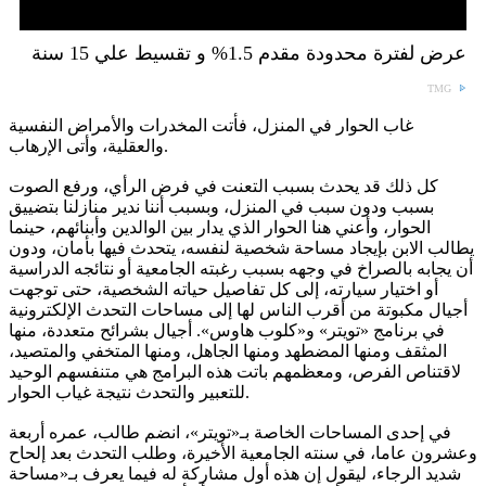
عرض لفترة محدودة مقدم 1.5% و تقسيط علي 15 سنة
TMG
غاب الحوار في المنزل، فأتت المخدرات والأمراض النفسية
والعقلية، وأتى الإرهاب.
كل ذلك قد يحدث بسبب التعنت في فرض الرأي، ورفع الصوت
بسبب ودون سبب في المنزل، وبسبب أننا ندير منازلنا بتضييق
الحوار، وأعني هنا الحوار الذي يدار بين الوالدين وأبنائهم، حينما
يطالب الابن بإيجاد مساحة شخصية لنفسه، يتحدث فيها بأمان، ودون
أن يجابه بالصراخ في وجهه بسبب رغبته الجامعية أو نتائجه الدراسية
أو اختيار سيارته، إلى كل تفاصيل حياته الشخصية، حتى توجهت
أجيال مكبوتة من أقرب الناس لها إلى مساحات التحدث الإلكترونية
في برنامج «تويتر» و«كلوب هاوس». أجيال بشرائح متعددة، منها
المثقف ومنها المضطهد ومنها الجاهل، ومنها المتخفي والمتصيد،
لاقتناص الفرص، ومعظمهم باتت هذه البرامج هي متنفسهم الوحيد
للتعبير والتحدث نتيجة غياب الحوار.
في إحدى المساحات الخاصة بـ«تويتر»، انضم طالب، عمره أربعة
وعشرون عاما، في سنته الجامعية الأخيرة، وطلب التحدث بعد إلحاح
شديد الرجاء، ليقول إن هذه أول مشاركة له فيما يعرف بـ«مساحة