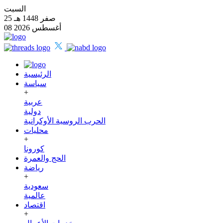
السبت
25 صفر 1448 هـ
08 أغسطس 2026
الرئيسية
سياسة
+
عربية
دولية
الحرب الروسية الأوكرانية
محليات
+
كورونا
الحج والعمرة
رياضة
+
سعودية
عالمية
اقتصاد
+