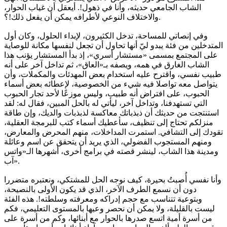
الشاب الجامعي حديثه، وأنا في ذهول!. أيعقل أن غياب الحوار،
والاختلاف النوعي لأطرافه يمكن أن يفعل ذلك!؟.
وفي إنصاتي للمساحة، تدخل الكثيرون، لإبداء الحلول، وكان أول
المتدخلين من فئة يبدو ليّ أنها تحاول أن تجعل لنفسها مكانة للوصاية
على المجتمع بمسمى «مستشار أسري»، إذ بدأ المستشار يؤنب هذا
الشاب الغارق في همه، ويصفه بـ«العاق»، ثم تداخل آخر على أنه
طبيب نفسي، واقترح عليه استخدام بعض المهدئات والمكملات، وأن
يتواصل معه تواصلا فيه شيء من الخصوصية، لإعطائه بعض أسماء
الحبوب، على افتراض أنه طبيب، وليس موزعًا لأحد تجار الحبوب
التي تستهدفنا، وتداخل آخر، ليأتي له بالحل المبين، فقال له: لقد
استنتجت من حديثك أن ذبذباتك معاكسة لذبذبات والديك، وإن طاقة
منزلكم تحتاج إلى تنظيف، سأعطيك أسماء كتب للبرمجة العقلية،
تقودك إلى التشافي. استمرت المداخلات، منهم المحرض والمعارض،
ومنهم المستجوب الفضولي، الذي يريد أن يتحقق عن اسم وعائلة
ومدينة هذا الشاب، لينشر قصته في برامج أخرى، أشهرها الـ«واتس
آب».
وأنا نفسي أُصبتُ بحيرة، كيف نوجه الحل للمشتكي، ونعتبره متضررا
دون أن نسمع الطرف الآخر، الذي قد يكون الأولى بالنصيحة،
وبتوعية تتناسب مع حجم إدراكه ومعرفته وسلطته!. هذه الفئة
ليست بالقليلة، ولا يمكن أن نحصر وعيها بالمستوى التعليمي، فكم
من أسرة أمية اتسع صدرها بالحوار مع أبنائها، وكم من أسرة على