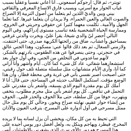
تويتر»، ثم قال: أرجوكم اسمعوني.. أنا أعاني نفسيا وعقليا بسبب
غياب الحوار مع أسرتي، وبسبب فارق الاتساع المعرفي والثقافي
بيني وبين والديّ اللذين لم يتعلما من أصول التربية إلا الصراخ
والصوت العالي والعين الحمراء، ولا يريدان أن يتعلما غيرها. كما تعلما
الجهل والأمية.. تكلمت معهما كثيرا عن حقوقي وحريتي في الخروج،
وممارسة الحياة الشخصية بلغة تناسب مستوى إدراكهم، وفي اليوم
التالي أحضر ليّ والدي شيخا، يقرأ عليّ، وبخرت والدتي غرفتي
بمساحيق وأعشاب، ضاق من رائحتها الكريهة صدري، حتى اختنقت،
ولازمني السعال، ثم بعد ذلك قالوا عني: مسكون، وهذا الجني عالق
في حنجرتي. وحتى ينصرفوا عن هذه الطقوس، بادرتهم بالشكر،
لأنهم ساعدوني في التخلص من الجني. وفي أول حوار بعد
استشعارهما شفائي، عاد كل شيء كما كان.. أيام وأشهر وأنا أراني
كما أنا، وأرى الأيام متشابهات مثل سلسلة متصلة تلف حول رقبتي،
حتى أصبحت أصبر نفسي بأني في غربة وفي محطة قطار، وأن هذا
الوضع مؤقت. استكمل الطالب حديثه في المساحة، حتى قال: أنا لا
أملك كل يوم مقدرة اليوم الذي يسبقه، وأشعر بأن مقدرتي على
التحمل في تناقص.. كل يوم أشعر بأني مثل مجرم مطلوب، يتخفى
ويتهرب، خوفا من كل سلطة، حتى ملأ الخوف والحذر قلبي.. الخوف
من إنشاء حوار عقيم، نهايته صراخ وبخور، وحالي كل يوم مثل حال
ممثل مسرحي في أول أدواره على المسرح، يترقب العيون والآذان
التي تحيط به من كل مكان، ويخشى أن يزل لسانه بما لا يريده
المخرج، فيطرد ويهاجم وينكل به، ولعل أفضل دور يومي أجيده على
هذا المسرح هو دور «الأخرس»، الذي يشعرني بالاطمئنان. أنهى