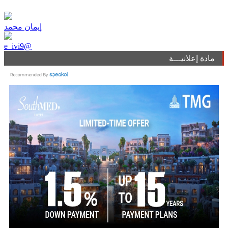
إيمان محمد
e_ivi9@
مادة إعلانيـــة