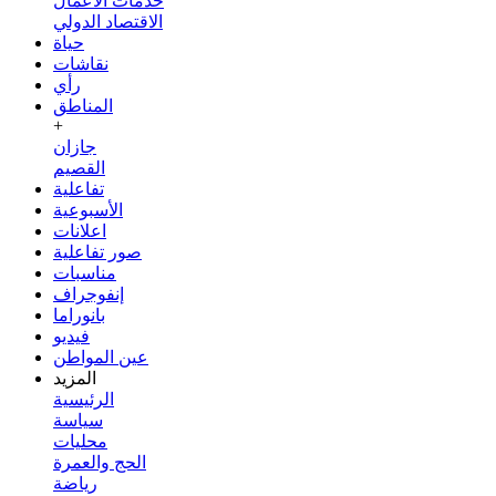
خدمات الأعمال
الاقتصاد الدولي
حياة
نقاشات
رأي
المناطق
+
جازان
القصيم
تفاعلية
الأسبوعية
اعلانات
صور تفاعلية
مناسبات
إنفوجراف
بانوراما
فيديو
عين المواطن
المزيد
الرئيسية
سياسة
محليات
الحج والعمرة
رياضة