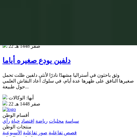
صاروخ SpaceX يصطدم بالقمر
اصطدمت المرحلة العلوية لصاروخ فالكون 9 التابع لشركة سبيس
إكس بسطح القمر بعد فقدان السيطرة عليها، محدثة فوهة جديدة
وسحابة من الغبار،...
أبها: الوكالات
22 صفر 1448 هـ
دلفين يودع صغيره أياما
وثق باحثون في أستراليا مشهدًا نادرًا لأنثى دلفين ظلت تحمل
صغيرها النافق على ظهرها عدة أيام، في سلوك أعاد النقاش العلمي
حول طبيعة...
أبها: الوكالات
22 صفر 1448 هـ
أقسام الوطن
سياسة
محليات
رياضة
اقتصاد
حياة
رأي
منتجات الوطن
قصص تفاعلية
صور تفاعلية
الأسبوعية