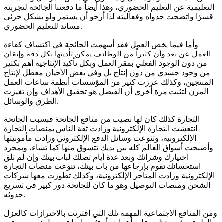
التعليمية عن التعليم الحضوري، وهذا أيضاً ما دفعتنا الجائحة لتجربته
قسرًا واتضحت جدواه وفعاليته لذا أرجو أن يستمر ولو بشكل جزئي
مساند للتعليم الحضوري.
وأما فيما يخص العمل فقد أسهمت الجائحة في اكتشاف كفاءة
العمل عن بعد وأن كثيراً من الوظائف يمكن تأديتها بكل دقة وإتقان
من دون الوجود الفعلي بمقر العمل وبكل تأكيد الإنتاجية أهم بكثير
من وجود جسدي من دون إنتاج بل وفي بعض الأحيان معطل لإنتاج
المنتجين، وكذلك عززت كثير من المؤسسات أنظمة ساعات العمل
المرن لتثبت مرة أخرى أن الفيصل هو تحقيق الأهداف وإن تغيرت
الطرق والوسائل.
التجارة كذلك كان لها نصيب من منافع الجائحة فبسبب الجائحة
انتعشت التجارة الإلكترونية وزادت ثقة الناس بمنصات التجارة
الإلكترونية، وتنوعت وسائل الدفع الإلكتروني وزادت مأمونيتها
وأصبحت أسواق العالم كله بين يديك تتسوق منها كما تشاء، وبمجرد
اختيارك وشرائك وبعد عدة أيام تصلك لباب بيتك وإن لم تلق
استحسانك تقوم بإرجاعها من باب بيتك، تنوعت منصات التجارة
الإلكترونية وزادت المتاجر الإلكترونية، وكذلك تطورت معها شركات
الشحن ومنصات التوصيل وهو ما كان للجائحة دور كبير في تسريع
حدوثه.
ومن المنافع الاجتماعية المهمة تلك التي اقترنت بالاحترازات كالعزل