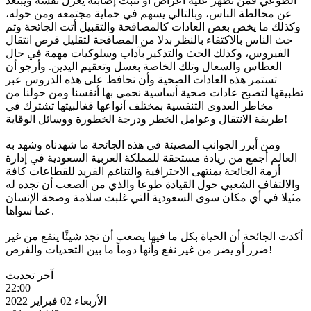
الطوعي فمن تظهر عليه أعراض أو تثبت إصابته يعزل نفسه ويبتعد
عن مخالطة الناس، وبالتالي يسهم في حماية مجتمعه ومن حوله،
وكذلك ما يخص بعض العادات كالمصافحة والتقبيل أتت الجائحة وتم
حث الناس بالاكتفاء بالنظر بدلا من المصافحة لتقليل فرص انتقال
الفيروس، وكذلك الحث والتذكير بآداب وسلوكيات مهمة في حال
العطاس والسعال وتلك الخاصة بغسل وتعقيم اليدين. وأرجو أن
تستمر هذه العادات الصحية وأن نحافظ على هذه الدروس عبر
تطبيقها لتصبح عادات صحية أساسية نحمي بها أنفسنا ومن حولنا من
مخاطر العدوى التنفسية بمختلف أنواعها فغالبيتها تشترك في
طريقة الانتقال وعوامل الخطر ودرجة الخطورة ووسائل الوقاية!
ومن أبرز الجوانب المضيئة في هذه الجائحة ما شهدناه وشهد به
العالم أجمع من ريادة مستحقة للمملكة العربية السعودية في إدارة
أزمة الجائحة بمنتهى الاحترافية والتناغم الفريد للقطاعات كافة
والالتفاف الشعبي حول القيادة طوعا والذي من الصعب أن تجده له
مثيلا في أي مكان سوى السعودية التي غلبت سلامة وصحة الإنسان
عما سواها.
أكدت الجائحة أن الحياة بكل ما فيها يصعب أن تجد شيئًا ينفع من غير
ضرر أو يضر من غير نفع وأنها دوماً ما بين التحديات والفرص!
آخر تحديث
22:00
الأربعاء 02 فبراير 2022