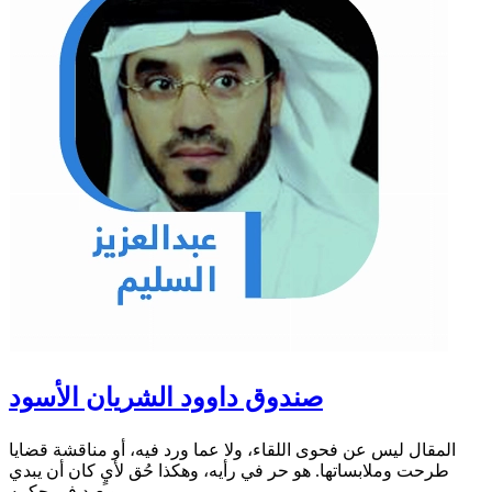
صندوق داوود الشريان الأسود
المقال ليس عن فحوى اللقاء، ولا عما ورد فيه، أو مناقشة قضايا
طرحت وملابساتها. هو حر في رأيه، وهكذا حُق لأيٍ كان أن يبدي
ويعيد في حكمه...