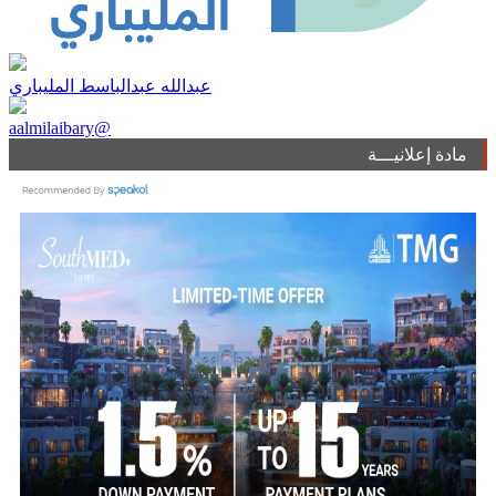
عبدالله عبدالباسط المليباري
aalmilaibary@
مادة إعلانيـــة