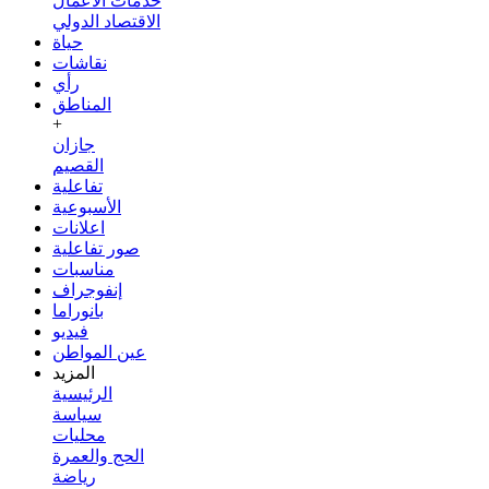
خدمات الأعمال
الاقتصاد الدولي
حياة
نقاشات
رأي
المناطق
+
جازان
القصيم
تفاعلية
الأسبوعية
اعلانات
صور تفاعلية
مناسبات
إنفوجراف
بانوراما
فيديو
عين المواطن
المزيد
الرئيسية
سياسة
محليات
الحج والعمرة
رياضة