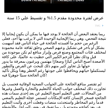
عرض لفترة محدودة مقدم 1.5% و تقسيط علي 15 سنة
TMG
ربما يعتقد البعض أن الجائحة لا يوجد فيها ما يمكن أن يكون إيجابيا إلا
نتيجة الفحص، وهي ربما الإيجابية الوحيدة التي لا يرغب بها أحد، فعلى
الرغم من حجم ما أفسدته الجائحة في حياة الناس فقد أسهمت
بشكل أو بآخر في تشكيل وعيهم الصحي وخلق ثقافة عامة محمودة
لمختلف فئات المجتمع وصنع فرص وإبراز منافع لم تكن موجودة من
قبل وذلك نظراً للزخم الكبير التي حظيت به عالميًا، على كافة
الأصعدة أصبح الناس كبارًا وصغارًا مهتمين ويرغبون بمعرفة ما يدور
حولها بل تجاوز كثير منهم ذلك للبحث عن الفرص والتطور
ليستكملوا حياتهم ويحافظوا على جودتها رغم الخطر وهذا وبكل تأكيد
كان الجائحة سببًا جوهريًا فيه!
لم تقتصر منافع الجائحة على الجوانب الصحية الوقائية فحسب بل
تجاوزت ذلك لمختلف جوانب الحياة كالتعليم والتجارة والعمل وغيرها
من المجالات. ففي التعليم أصبح التعليم عن بعد إحدى سمات هذه
الجائحة فسخر الإنسان كافة الإمكانات لتستمر عجلة التعليم بالمضي
قدماً رغم المخاطر واستحدثت منصات وفعلت أخرى وأثبت التعليم
عن بعد كفاءته وجودته بل ربما تفوق في بعض المراحل والأنشطة