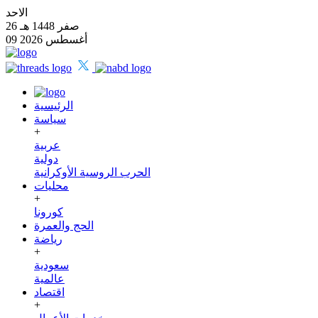
الاحد
26 صفر 1448 هـ
09 أغسطس 2026
الرئيسية
سياسة
+
عربية
دولية
الحرب الروسية الأوكرانية
محليات
+
كورونا
الحج والعمرة
رياضة
+
سعودية
عالمية
اقتصاد
+