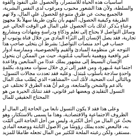
أساسيات هذه الحياة للاستمرار، والحصول على النفوذ والقوة
والسلطة، ولأن هذا الشعور محبوب ومرغوب لدى النفس البشرية،
فالجميع يبحث عن طرقٍ متنوعةٍ للحصول على المال، ولا تهم
الطريقة وكيفية الحصول، المهم بأن يكون طريقاً سهلاً بلا مجهودٍ
وعناءٍ يـُذكر. لذلك بات الحصول على المال في الوقت الحالي عبر
وسائل التواصل لا يحتاج إلى تعلمٍ وذكاءٍ ودراسةٍ وشهادات ومشاريع
تجارية، فقد يصل الإنسان إلى الثراء المادي من خلال قناة يوتيوب أو
حساب في أحد منصات التواصل؛ بشرط أن يتخلى صاحب هذا
التوجه عن منظومة المبادئ والقيم والخصوصية، وممارسة أدوار
غير واقعية ووهمية بأساليب مُـلتوية، حيث من الممكن أن يتحول
الإنسان البسيط إلى مشهور يملك عددًا من المتابعين وقاعدة
اجتماعية مُـبهرة، ومن فقير إلى ثري خلال سنوات معدودة، بكلمةٍ
واحدةٍ ساذجة بأسلوب مُبتذل. وعليه فقد تعددت مجالات التسول،
وبالتالي أنت الضحية، لأنك أنت «المشاهد» الذي يُطلب منك المال
بالدعم والشحن والمتابعة، ورغم أنَّ هذه الطرق لا تختلف عن
التسول التقليدي وبعضها غير قانوني، فقد تنتابك الحيرة من هو
المحتاج الحقيقي للمال!
وعلى هذا فقد لا يكون التسول نابعا من الحاجة إلى المال أو
الظروف الاجتماعية والاقتصادية، وهذا ما يسمى بالاستكثار، وهو
بحثٌ عن المال من أجل الكثرة، وليس من أجل الحاجة التي ألمّت
به، فالبعض تجده يملك رؤوسًا من الأصول الثابتة ووضعه المادي
مستقر، ولكن رغبته الملحة للكثير من المال تجعله طامعًا للمزيد.