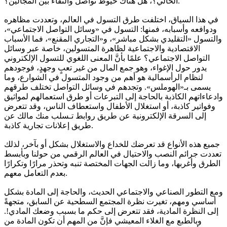
الحالي؟، هل هناك خيوط تواصل والتقاء بين المجالين؟.
في هذا السياق، اختلفت طرق التسول في العالم، وتعددت مظاهره
ودوافعه وأسبابه، فمنها: التسول في «وسائل التواصل الاجتماعي»،
والتسول «التقليدي بشكل مباشر»، و«التجاري المقنع»، فما الأسباب
الاقتصادية والاجتماعية لظاهرة المتسولين، خاصة عبر وسائل
التواصل الاجتماعي؟ علمًا بأنَّ المعنى اللغوي للتسول الإلكتروني
يدور حول الإغواء، وهو جمع المال من غير تعبٍ وجهدٍ، فوجودهم
لنظام الرأسمالية هو أهم من وجود المتسول في الشوارع، وما
يسمى بـ«الهوملس». وتجدهم في وسائل التواصل تختلف طرقهم
وادعاءاتهم الكاذبة بالحاجة إلى التبرعات أو طرق استعمالهم لمواثيق
وفواتير كاذبة، أو استغلال الأطفال واستعطاف الناس، وقد تتعرض
إلى السرقة الإلكترونية عن طريق روابط تـسلب منك مالك عن
طريق إعلانات تجارية كاذبة.
جميع هذه الأنواع قد تعرضك للخداع والاستغلال بشكل أو بآخر، لذلك
تعددت جرائم النصب والاحتيال في العالم الرقمي من حولنا وبأبسط
الطرق وأغربها، وما زالت الجهات المختصة تنبه وتحذر مرارًا وتكرارًا
بعدم التعامل معهم.
ومع التطور الصناعي والاجتماعي الحديث، والحاجة إلى المادة بشكل
أساسي ومهم، تغيرت نظرة المجتمع السطحية عن السابق، متجهةً
إلى النظرة المادية، فقد تتعرض إلى حكم ما بسبب وضعك المادي!.
وبالطبع مع الغلاء المعيشي فإنَّ من المهم أن تكون المادة من