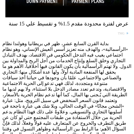
عرض لفترة محدودة مقدم 1.5% و تقسيط علي 15 سنة
TMG
بداية القرن السابع عشر، ظهر في بريطانيا وهولندا نظام
«الرأسمالية»، والهدف منه تعزيز أسس العيش الإنساني، وهو نظام
اجتماعي يغيب فيه التدخل الحكومي في الاقتصاد، بهدف التبادل
التجاري وخلق السلع وإنتاج الخدمات من أجل الربح والمداولة بين
الدول. ولا تهتم الرأسمالية بأن يكون القانون فيها أخلاقيا، الأهم هو ما
يحقق لها المنفعة المادية أولاً، ولها عدة أشكال منها: التجاري
والصناعي والاجتماعي، علمًا بأن وجودها في حياتنا أخذ سياقات
متنوعة ومتجددة، لذلك فهي تدعو إلى الحرية الاجتماعية
والاقتصادية، وتدعم تعدد مصادر الدخل بلا استثناء، ولا يهم لديها ما
الطريقة التي يُـجنى بها المال، كما أنها تدعم نظام الحرية بالأسعار،
وتعتمد قانون السعر المنخفض في سبيل الترويج، مثل: عبارة
«الشحن مجانًا» في الوقت الحالي، وبلا شك هي عبارة ناجحة في
أسلوبها التجاري والتسويقي. وعلاوةً على ذلك فهذا النظام يدعم
الحرية من خلال الاستفادة من طبقات المجتمع حتى لو كان عن
طريق التطرف والخروج عن المتعارف عليه قولاً وفعلاً، لذلك فإنَّ
السؤال الأهم: ما الرابط بين الرأسمالية وظواهر التسول في وقتنا