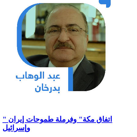
" اتفاق مكة" وفرملة طموحات إيران
وإسرائيل