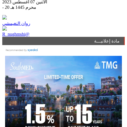
الاثنين 07 أغسطس 2023
- 20 محرم 1445 هـ
روان النغيمشي
R_nughmshi@
مادة إعلانيـــة