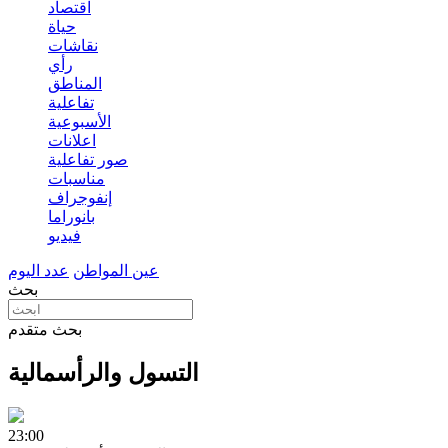
اقتصاد
حياة
نقاشات
رأي
المناطق
تفاعلية
الأسبوعية
اعلانات
صور تفاعلية
مناسبات
إنفوجراف
بانوراما
فيديو
عين المواطن
عدد اليوم
بحث
بحث متقدم
التسول والرأسمالية
23:00