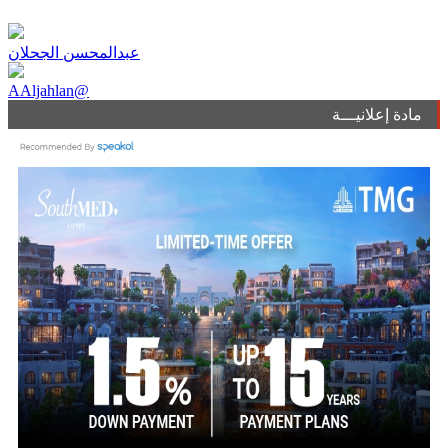
عبدالمحسن الجحلان
AAljahlan@
مادة إعلانيـــة