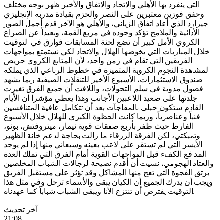
التي ينفرد بها الأهلي والاتحاد والاتفاق والأخير ظهر بوجه مختلف
وحقق فوزين معتبرين على النصر والحزم بقيادة مدربه الإنجليزي
جيرارد الذي أعاد اتفاق الزياني، والأهلي هو الآخر قدم أجمل الصور
الأدائية والملامح تؤكد وجوده في مربع القمة، وبعيداً عن الصراع
الكروي الأمل كبير أن تضع لجنة المسابقات فوارق في التوقيت
خلال المباريات التي يخوضها الهلال والاتحاد لكي نستمتع بمواجهات
الفريقين التي تقام في زمن واحد، لأن المتابع الكروي حريص
لمشاهدة النجوم الكروية المتميزة في خطوط الرباعي الذي يملكه
صندوق الاستثمارات، الأسبوع الأخير للتنقلات الصيفية ربما يشهد
فصول مدوية في سلم التحولات، واللافت أن جميع الفرق تغيرت
جلدتها على صعيد اللاعبين الأجانب وهذا يعطي مؤشرا أن الأيام
القادم ستكون حبلى بالمفاجآت بعد أن تتكامل عافية المتنافسين
فنياً وعناصرياً، وربما كانت الحظوة الكبرى للهلال خلال الأسبوع
الفارط حيث ظفر بأربع صفقات قوية نيمار، ميتروفتش، بونو،
وتمبكتي، لكن الفرقة الزرقاء ما زالت بحاجة لدعم خانة الظهير
الأيسر التي لم تستقر على لاعب بعينه وسيعاني منها إذا لم يوجد
المدافع الكفء قبل المواجهات القوية أمام الفرق التي تملك العدة
والعتاد الهجومي، نسيت أن أقدم نصيحة لرجالات الشباب المخلصين
برتق الفجوة التي تعج منها المشاكل وقد تؤثر على مستقبل الفريق
ويجب أن يدرك الجميع أن الكيان يبقى والأسماء ترحل وفي مثل هذا
التوقيت يفترض أن تنتزع الأنا ويبقى الشباب شباباً كما عهدناه.
آخر تحديث
21:08