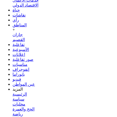
خدمات الأعمال
الاقتصاد الدولي
حياة
نقاشات
رأي
المناطق
+
جازان
القصيم
تفاعلية
الأسبوعية
اعلانات
صور تفاعلية
مناسبات
إنفوجراف
بانوراما
فيديو
عين المواطن
المزيد
الرئيسية
سياسة
محليات
الحج والعمرة
رياضة