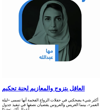
العاقل يتزوج والمعازيم لجنة تحكيم
أكثر شيء يضحكني في حفلات الزواج الفخمة أنها تسمى «ليلة
العمر»، بينما العريس والعروس يقضيان نصفها في تنفيذ جدول
أعمال أكثر تعقيدًا...