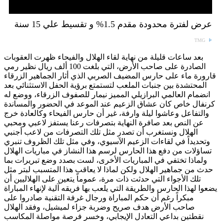
عرض لفترة محدودة مقدم 1.5% و تقسيط علي 15 سنة
TMG
بعد ساعات قليلة من نهاية لقاء الهلال والفيحاء ظهرت العقوبات
الصادرة على صاحب الأرض، التي بلغت 100 ألف ريال نظير رمي
قارورة ماء على حارس المضيف الصربي الذي أثار الجماهير الزرقاء
المحتشدة بين جنبات الملعب لتستمتع برؤية الحفل الاستثنائي بعد
انضمام العالمي البرازيلي المميز نيمار للصفوف الزرقاء، ووضع له
كرنفال خاص كان عشاق الزعيم عند الموعد في الحضور والمساندة
والتفاعل وعاشوا ليلة وارفة، غير أن حارس الفيحاء وكالعادة خرج
عن النص بعد صافرة النهاية بتصرفات رعنا يستفز لاعبي ومحبي
الهلال ونستغرب أن تصدر مثل تلك التصرفات من لاعب أجنبي
وتحديداً في لقاءات الزعيم الآسيوي، وفي مثل تلك الظروف تنبري
تساؤلات من دفع هذا الحارس لرسم هذا النشاز في مباريات الهلال
ولماذا تختفي في المباريات الأخرى، لست بصدد وضع تبريرات بما
حدث من جماهير الهلال ولكن لماذا لا يعاقب هذا المتسبب لبتر مثل
تلك الأجواء التي حدثت ذات مرة، عموماً يتعين على الهلاليين أن
يضعوا لهذا الحارس والطريقة التي يلعب بها فريقه آلية لإنهاء المباراة
مبكراً رغم أن حكم المباراة ورجال غرفة التقنية صادروا على
صاحب الأرض هدف صريح وضربة جزاء لميشيل، وفقد الهلال
نقطتين بداعي التعادل الإيجابي، وخسر فرصة مواصلة المكاسب