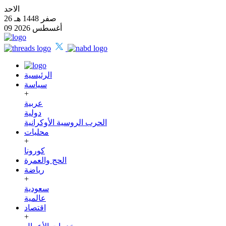
الاحد
26 صفر 1448 هـ
09 أغسطس 2026
الرئيسية
سياسة
+
عربية
دولية
الحرب الروسية الأوكرانية
محليات
+
كورونا
الحج والعمرة
رياضة
+
سعودية
عالمية
اقتصاد
+