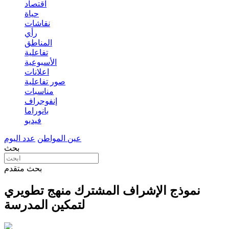
اقتصاد
حياة
نقاشات
رأي
المناطق
تفاعلية
الأسبوعية
اعلانات
صور تفاعلية
مناسبات
إنفوجراف
بانوراما
فيديو
عين المواطن
عدد اليوم
بحث
بحث متقدم
نموذج الإشراف المشترك منهج تطويري
لتمكين المدرسة