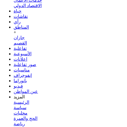
خدمات الأعمال
الاقتصاد الدولي
حياة
نقاشات
رأي
المناطق
+
جازان
القصيم
تفاعلية
الأسبوعية
اعلانات
صور تفاعلية
مناسبات
إنفوجراف
بانوراما
فيديو
عين المواطن
المزيد
الرئيسية
سياسة
محليات
الحج والعمرة
رياضة