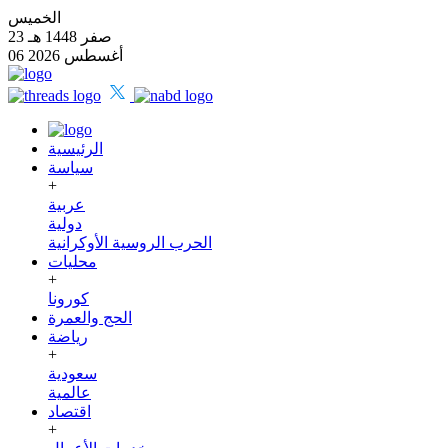
الخميس
23 صفر 1448 هـ
06 أغسطس 2026
الرئيسية
سياسة
+
عربية
دولية
الحرب الروسية الأوكرانية
محليات
+
كورونا
الحج والعمرة
رياضة
+
سعودية
عالمية
اقتصاد
+