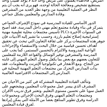
المريض، فالأطباء يعملون على مريض واحد لأنه لا يوجد طبيب واحد
يستطيع تشخيص ومعالجة الحالة لوحده، فهو يرى أنه يجب أن يتم
النظر في العملية التعليمية من وجهة نظر العديد من المشرفين
وقادة المدارس والمعلمين بشكل جماعي.
الدور الأساسي للقيادة المدرسية في نموذج الإشراف الجماعي
يتمركز في بناء وقيادة مجتمع تعلم مهني داخل المدرسة، فقد أصبح
تأسيس مجتمعات محلية تعليمية مهنية PLCs في السنوات الأخيرة
إستراتيجية إصلاح تعليم بارزة، وحسب ما تشير إليه الأدبيات فإن
جوهر هذه المجتمعات يركز على ثقافة التعاون التي تبحث عن تحقيق
أهداف تحسين قياسية من خلال البحث والاستقصاء والإجراءات
الواعية المدروسة والالتزام بالتحسين المستمر، كما يجب على
المدرسة والمشرفين توفير الوسائل والقواعد اللازمة للمعلمين
للتعاون بعضهم مع بعض بما يكفل وصول التعلم المهني إلى غايته
من النجاح، ومع الانفجار في تكنولوجيا الإنترنت والمعلومات، فقد
بدأت المدارس التحرك من مجتمعات التعلم المهنية المحلية في
المدارس إلى المجتمعات الافتراضية العالمية.
وتتألف القيادة التعليمية المشتركة في كثير من الأحيان من
المشرف الذي ييسر عمل مجموعات المعلمين ويشجعهم على
العمل سويا على تحسين مستوى التعليم. وتعتبر فرق تدريب الأقران
ومجتمعات التعلم المهني وفرق البحث الإجرائي ومجموعات
الدراسة وفرق تطوير المناهج بعضا من الأمثلة التي يمكن إيرادها
لفرق قيادة المعلمين.