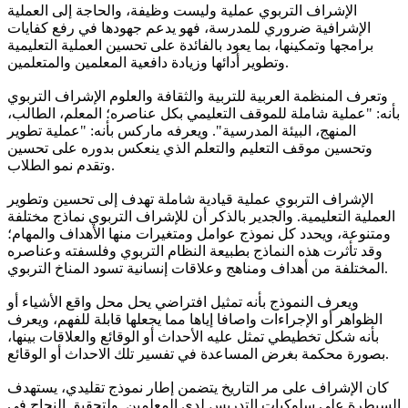
الإشراف التربوي عملية وليست وظيفة، والحاجة إلى العملية
الإشرافية ضروري للمدرسة، فهو يدعم جهودها في رفع كفايات
برامجها وتمكينها، بما يعود بالفائدة على تحسين العملية التعليمية
وتطوير أدائها وزيادة دافعية المعلمين والمتعلمين.
وتعرف المنظمة العربية للتربية والثقافة والعلوم الإشراف التربوي
بأنه: "عملية شاملة للموقف التعليمي بكل عناصره؛ المعلم، الطالب،
المنهج، البيئة المدرسية". ويعرفه ماركس بأنه: "عملية تطوير
وتحسين موقف التعليم والتعلم الذي ينعكس بدوره على تحسين
وتقدم نمو الطلاب.
الإشراف التربوي عملية قيادية شاملة تهدف إلى تحسين وتطوير
العملية التعليمية. والجدير بالذكر أن للإشراف التربوي نماذج مختلفة
ومتنوعة، ويحدد كل نموذج عوامل ومتغيرات منها الأهداف والمهام؛
وقد تأثرت هذه النماذج بطبيعة النظام التربوي وفلسفته وعناصره
المختلفة من أهداف ومناهج وعلاقات إنسانية تسود المناخ التربوي.
ويعرف النموذج بأنه تمثيل افتراضي يحل محل واقع الأشياء أو
الظواهر أو الإجراءات واصافا إياها مما يجعلها قابلة للفهم، ويعرف
بأنه شكل تخطيطي تمثل عليه الأحداث أو الوقائع والعلاقات بينها،
بصورة محكمة بغرض المساعدة في تفسير تلك الاحداث أو الوقائع.
كان الإشراف على مر التاريخ يتضمن إطار نموذج تقليدي، يستهدف
السيطرة على سلوكيات التدريس لدى المعلمين. ولتحقيق النجاح في