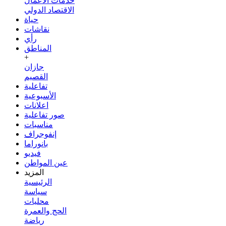
خدمات الأعمال
الاقتصاد الدولي
حياة
نقاشات
رأي
المناطق
+
جازان
القصيم
تفاعلية
الأسبوعية
اعلانات
صور تفاعلية
مناسبات
إنفوجراف
بانوراما
فيديو
عين المواطن
المزيد
الرئيسية
سياسة
محليات
الحج والعمرة
رياضة