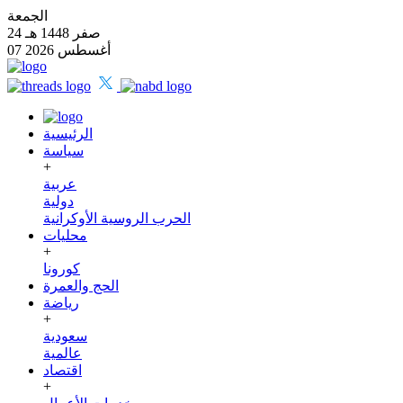
الجمعة
24 صفر 1448 هـ
07 أغسطس 2026
الرئيسية
سياسة
+
عربية
دولية
الحرب الروسية الأوكرانية
محليات
+
كورونا
الحج والعمرة
رياضة
+
سعودية
عالمية
اقتصاد
+