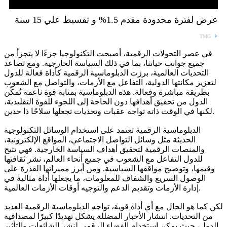
عرض لفترة محدودة مقدم 1.5% و تقسيط علي 15 سنة
TMG
في عصر التحولات الرقمية، أصبحت التكنولوجيا جزءًا لا يتجزأ من
جميع جوانب حياتنا، بما في ذلك السياسة الخارجية. ومع تصاعد
التحديات العالمية، برزت الدبلوماسية الرقمية كأداة فعالة للدول
لتعزيز مكانتها الدولية، التفاعل مع الأزمات، والتواصل مع الشعوب
بطريقة مباشرة وفعالة. هذه الدبلوماسية بمثابة قوة ناعمة تُمكّن
الدول من تحقيق أهدافها دون الحاجة إلى اللجوء للقوة التقليدية،
لكنها في الوقت ذاته تواجه عقبات وتحديات تجعلها سلاحًا ذا حدين.
الدبلوماسية الرقمية تعتمد على استخدام الوسائل التكنولوجية
الحديثة مثل وسائل التواصل الاجتماعي، المواقع الإلكترونية،
والمنصات الرقمية لتحقيق أهداف السياسة الخارجية. فهي تتيح
للدول التفاعل مع الشعوب في جميع أنحاء العالم، نشر ثقافتها
وقيمها، وتوضيح مواقفها السياسية. ومن أبرز مميزاتها القدرة على
الوصول السريع والشفاف للمعلومات، ما يجعلها أداة مثالية في
إدارة الأزمات وتقديم الدعم والتوجيه أوقات الأزمات العالمية.
لكن كما هو الحال مع أي أداة قوية، تواجه الدبلوماسية الرقمية العديد
من التحديات. انتشار الأخبار المضللة يشكل تهديدًا كبيرًا لمصداقية
الدول، حيث يمكن استخدام الفضاء الرقمي لنشر الشائعات والتأثير