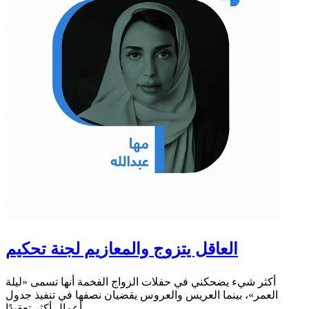
العاقل يتزوج والمعازيم لجنة تحكيم
أكثر شيء يضحكني في حفلات الزواج الفخمة أنها تسمى «ليلة
العمر»، بينما العريس والعروس يقضيان نصفها في تنفيذ جدول
أعمال أكثر تعقيدًا...