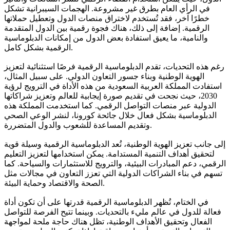
في الرأي العام بطرق غير مشروعة. الهجمات السيبرانية تشكل
خطرًا آخر، فقد تُستخدم لاختراق منصات الدول وتعطيل حملاتها
الرقمية. إضافة إلى ذلك، هناك فجوة رقمية بين الدول المتقدمة
والنامية، ما يعيق استفادة بعض الدول من إمكانات الدبلوماسية
الرقمية بشكل كامل.
رغم هذه التحديات، تقدم الدبلوماسية الرقمية فرصًا استثنائية لتعزيز
الهوية الوطنية وبناء جسور التعاون الدولي. على سبيل المثال،
استفادت المملكة العربية السعودية من هذه الأداة في الترويج لرؤية
2030، حيث نجحت في تقديم صورة إيجابية للعالم وتعزيز شراكاتها
الدولية عبر منصات التواصل الرقمي. كما استخدمت المملكة هذه
الدبلوماسية بشكل فعال خلال جائحة كورونا، لنشر الوعي الصحي
وتقديم المساعدة للشعوب والدول المتضررة.
إلى جانب تعزيز الهوية الوطنية، تُعد الدبلوماسية الرقمية وسيلة قوية
لتحقيق أهداف التنمية المستدامة. يمكن استخدامها لتعزيز التعليم
الرقمي، دعم المبادرات البيئية، والترويج للاستثمارات والسياحة. كما
تسهم في بناء الشراكات الدولية التي تعزز التعاون في مجالات مثل
الصحة والاقتصاد وحماية البيئة.
في الختام، تُظهر الدبلوماسية الرقمية قدرتها على أن تكون أداة
فعالة للدول في عالم مليء بالتحديات. وبينما تتيح الفرصة للتواصل
الفعال وتحقيق الأهداف الوطنية، تظل هناك حاجة ملحة لمواجهة