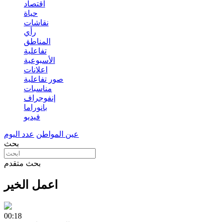
اقتصاد
حياة
نقاشات
رأي
المناطق
تفاعلية
الأسبوعية
اعلانات
صور تفاعلية
مناسبات
إنفوجراف
بانوراما
فيديو
عين المواطن
عدد اليوم
بحث
بحث متقدم
اعمل الخير
00:18