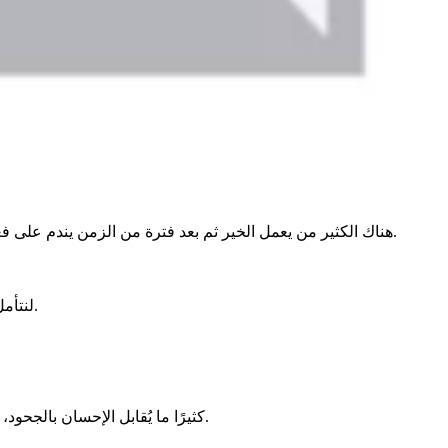
هناك الكثير من يعمل الخير ثم بعد فترة من الزمن يندم على فعله للخير، وهذا والله هو باب من أبواب الشيطان على الإنسان، أن يجعلك تتحسر لفعلك للخير وتجنبه خشية أن ينكر الطرف الآخر ولا يثمر فيه.
لنتأمل قليلًا في الدنيا هل هي تستحق كل هذا العناء، وأن ننظر لها بنظرة (المصالح) وننسى أن الأيام معدودة، وسوف يأتي اليوم الذي نرحل بلا عودة.
كثيرًا ما يُقابل الإحسان بالجحود، لكن هذا لا ينبغي أن يكون سببًا في التراجع عن فعل الخير. فالدنيا زائلة، وما يبقى للإنسان هو عمله الصالح الذي يجده يوم لا ينفع مال ولا بنون.