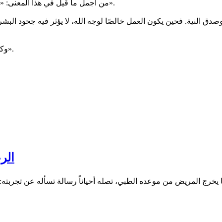
من أجمل ما قيل في هذا المعنى: «اصنع الخير في أهله وفي غير أهله، فإن لم يكن أهله له، فكن أنت أهله».
دق النية. فحين يكون العمل خالصًا لوجه الله، لا يؤثر فيه جحود البشر
وكما قيل: «افعل الخير مهما استصغرته، فلا تدري أي حسنة تدخلك الجنة».
الر