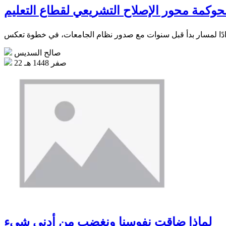
حوكمة محور الإصلاح التشريعي لقطاع التعليم
صالح السديس
22 صفر 1448 هـ
لماذا ضاقت نفوسنا ونغضب من أدنى شيء