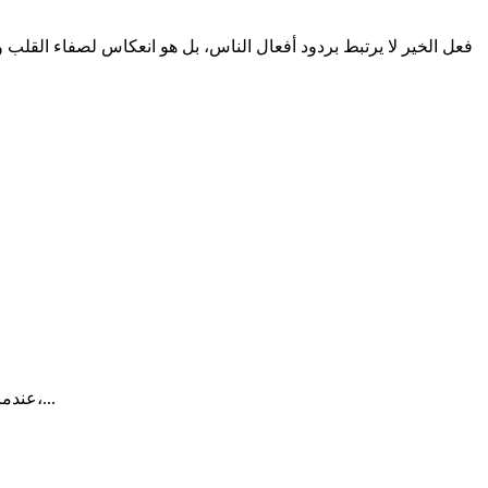
فعل الخير لا يرتبط بردود أفعال الناس، بل هو انعكاس لصفاء القلب وص
عندما يخرج المريض من موعده الطبي، تصله أحياناً رسالة تسأله عن تجربته:هل كان الحصول على الموعد سهلاً، هل عامله الفريق الصحي باحترام،...