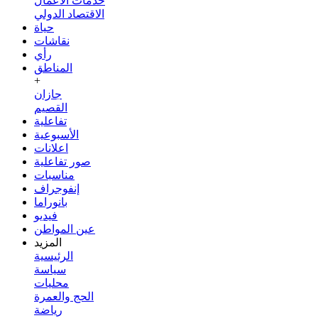
خدمات الأعمال
الاقتصاد الدولي
حياة
نقاشات
رأي
المناطق
+
جازان
القصيم
تفاعلية
الأسبوعية
اعلانات
صور تفاعلية
مناسبات
إنفوجراف
بانوراما
فيديو
عين المواطن
المزيد
الرئيسية
سياسة
محليات
الحج والعمرة
رياضة