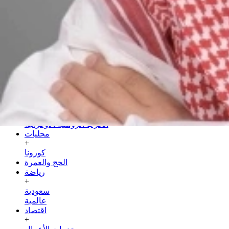
الجمعة
24 صفر 1448 هـ
07 أغسطس 2026
الرئيسية
سياسة
+
عربية
دولية
الحرب الروسية الأوكرانية
محليات
+
كورونا
الحج والعمرة
رياضة
+
سعودية
عالمية
اقتصاد
+